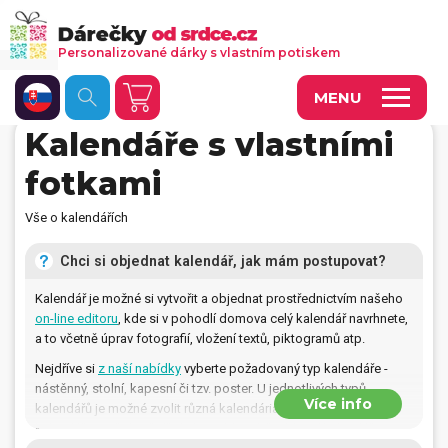
Personalizované dárky s vlastním potiskem
MENU
Kalendáře s vlastními
Fotoobrazy a dekorace
fotkami
Kalendáře s vlastními fotkami
Vše o kalendářích
Trička a oděvy
Chci si objednat kalendář, jak mám postupovat?
Personalizované hry
Kalendář je možné si vytvořit a objednat prostřednictvím našeho
Hrnečky a keramika
on-line editoru
, kde si v pohodlí domova celý kalendář navrhnete,
a to včetně úprav fotografií, vložení textů, piktogramů atp.
Doplňky do kanceláře, domácnosti, auta
Nejdříve si
z naší nabídky
vyberte požadovaný typ kalendáře -
nástěnný, stolní, kapesní či tzv. poster. U jednotlivých typů
Přívěsky, dog tagy, odznaky
Více info
kalendářů je možné zvolit různá kalendária vhodná pro tento typ
kalendáře - roční, měsíční, dvoutýdenní, či týdenní kalendář.
Tašky, vaky, ruksaky