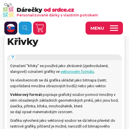
Personalizované dárky s vlastním potiskem
MENU
Křivky
Fotoobrazy a dekorace
Kalendáře s vlastními fotkami
Označení "křivky" se používá jako zkrácené (zjednodušené,
Trička a oděvy
slangové) označení grafiky ve
vektorovém formátu
.
Personalizované hry
Ve všeobecnosti se dá grafika ukládat jako bitmapa (rastr;
uspořádaná množina obrazových bodů) nebo jako vektor.
Hrnečky a keramika
Vektorový formát
popisuje grafický soubor pomocí množiny v
něm obsažených základních geometrických prvků, jako jsou bod,
Doplňky do kanceláře, domácnosti, auta
úsečka, přímka, křivka, mnohoúhelník, které
se dají opsat matematickým vzorcem.
Přívěsky, dog tagy, odznaky
Grafika vytvořená jako vektorový soubor se dá lehce převést do
rastrové grafiky, přičemž je možné, narozdíl od bitmapového
Tašky, vaky, ruksaky