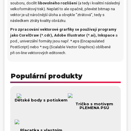
souboru, docílit
libovolného rozlišení
(a tedy i kvalitní následný
velkoformátový tisk). Neplatí to ale opačně, převést bitmap na
Dárečky
vektor je už náročnější úloha a obvykle "ztrátová", tedy s
následkem ztráty kvality obrázku.
PO-PÁ 8:00 - 16:00
napíšte nám
Pro zpracování vektorové grarfiky se používají programy
+420 516 770 521
eshop@faxcopy.cz
jako CorelDraw (*.cdr), Adobe Illustrator (*.ai), Inkspace
a
pod., univerzální formáty jsou např. *.eps (Encapsulated
Úvod
Produkty
PostScript) nebo *.svg (Scalable Vector Graphics) oblíbené
při on-line vektorových editorech.
Novinky
Blog
Kontakty
Populární produkty
Můj profil
Dětské body s potiskem
Tričko s motivem
PLEMENA PSŮ
Placatka s vlastním