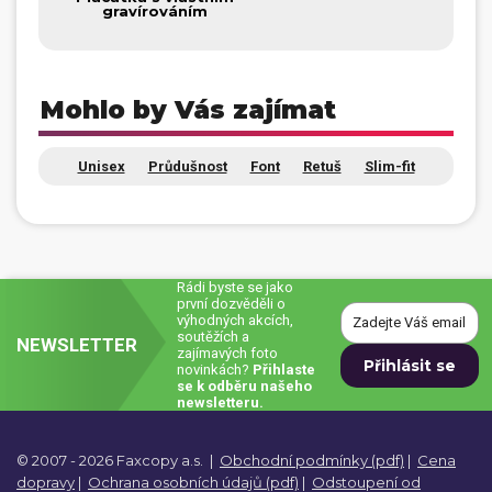
gravírováním
Mohlo by Vás zajímat
Unisex
Průdušnost
Font
Retuš
Slim-fit
Rádi byste se jako
první dozvěděli o
výhodných akcích,
soutěžích a
NEWSLETTER
zajímavých foto
novinkách?
Přihlaste
se k odběru našeho
newsletteru.
© 2007 - 2026 Faxcopy a.s.
|
Obchodní podmínky (pdf)
|
Cena
dopravy
|
Ochrana osobních údajů (pdf)
|
Odstoupení od