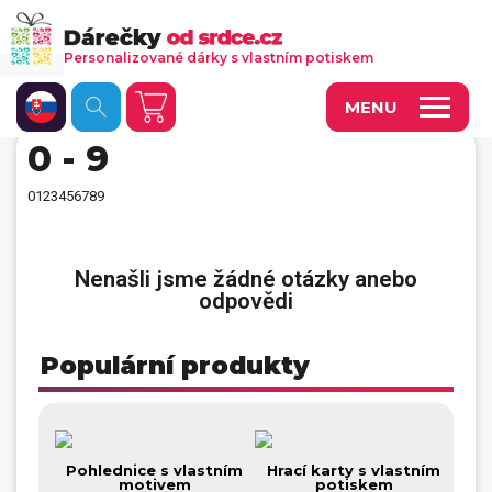
Personalizované dárky s vlastním potiskem
MENU
0 - 9
Fotoobrazy a dekorace
0123456789
Kalendáře s vlastními fotkami
Trička a oděvy
Nenašli jsme žádné otázky anebo
odpovědi
Personalizované hry
Hrnečky a keramika
Populární produkty
Doplňky do kanceláře, domácnosti, auta
Přívěsky, dog tagy, odznaky
Pohlednice s vlastním
Hrací karty s vlastním
Tašky, vaky, ruksaky
motivem
potiskem