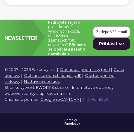
Dárečky
Rádi byste se jako
PO-PÁ 8:00 - 16:00
napíšte nám
první dozvěděli o
+420 516 770 521
eshop@faxcopy.cz
výhodných akcích,
soutěžích a
NEWSLETTER
zajímavých foto
Úvod
Produkty
novinkách?
Přihlaste
se k odběru našeho
newsletteru.
Novinky
Blog
© 2007 - 2026 Faxcopy a.s.
|
Obchodní podmínky (pdf)
|
Cena
Kontakty
dopravy
|
Ochrana osobních údajů (pdf)
|
Odstoupení od
smlouvy
|
Nastavení cookies
Můj profil
Stránku vytvořil:
EWORKS.sk s.r.o. -
Internetové obchody,
webové stránky a
aplikace na míru
Chráněné pomocí
Google reCAPTCHA
|
RID: 9df4f2e9
Dárečky
Facebook