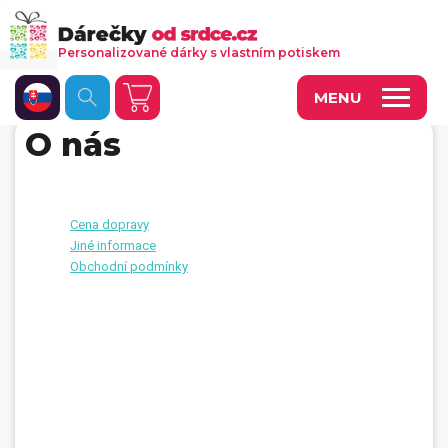
Personalizované dárky s vlastním potiskem
MENU
O nás
Fotoobrazy a dekorace
Kalendáře s vlastními fotkami
Cena dopravy
Trička a oděvy
Jiné informace
Obchodní podmínky
Personalizované hry
Hrnečky a keramika
Doplňky do kanceláře, domácnosti, auta
Přívěsky, dog tagy, odznaky
Tašky, vaky, ruksaky