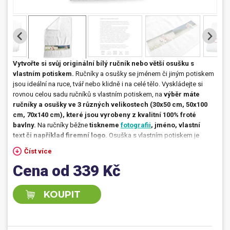
Dárečky
PO-PÁ 8:00 - 16:00
napíšte nám
+420 516 770 521
eshop@faxcopy.cz
Vytvořte si svůj originální bílý ručník nebo větší osušku s
vlastním potiskem.
Ručníky a osušky se jménem či jiným potiskem
Úvod
Produkty
jsou ideální na ruce, tvář nebo klidně i na celé tělo. Vyskládejte si
rovnou celou sadu ručníků s vlastním potiskem, na
výběr máte
Novinky
Blog
ručníky a osušky ve 3 různých velikostech (30x50 cm, 50x100
cm, 70x140 cm), které jsou vyrobeny z kvalitní 100% froté
Kontakty
bavlny.
Na ručníky běžne
tiskneme
fotografii
, jméno, vlastní
text či například firemní logo.
Osuška s vlastním potiskem je
Můj profil
vhodná i jako
dárek pro
firemní klienty či pro zaměstnance.
Pozor
Číst více
však –
potisk je možný pouze na pás (borduru), ne celoplošně
Cena od 339 Kč
na celou plochu ručníku a osušky. Vytvořte si svůj vlastní
originální ručník nebo osušku se jménem nebo jiným vlastním
potiskem i vy.
KOUPIT
Osušky a ručníky se jménem –
nejlepší dárek