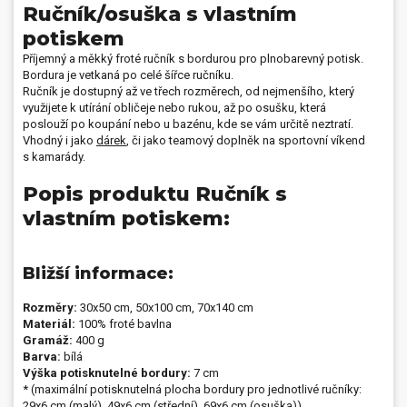
Darujte vašim blízkým
Ručník/osuška s vlastním
nejlepší dárek
, který využije opravdu
každý – ručník se jménem, osušku se jménem nebo obojí, s
potiskem
vlastním potiskem podle sebe.
Na ručník si můžete umístit kromě
Příjemný a měkký froté ručník s bordurou pro plnobarevný potisk.
obrázku také
text
, vhodná a zajímavá je zejména kombinace
Bordura je vetkaná po celé šířce ručníku.
fotografie a textu. Nejoblíbenějšími jsou právě osušky se
Ručník je dostupný až ve třech rozměrech, od nejmenšího, který
jménem nebo přezdívkou umístěnou na ručníku, spolu s fotkou
využijete k utírání obličeje nebo rukou, až po osušku, která
obdarovávané osoby, případně s krátkým vyznáním lásky např.
Miluji
poslouží po koupání nebo u bazénu, kde se vám určitě neztratí.
tě zlato
. Tento
jedinečný dárek
je vhodný např.
k svátku
,
na
Vhodný i jako
dárek
, či jako teamový doplněk na sportovní víkend
narozeniny
, jako
dárky na Vánoce
nebo jen tak pro potěšení. Vytvořte
s kamarády.
si svoji vlastní osušku nebo ručník online a jednoduše z pohodlí
Popis produktu Ručník s
domova ještě dnes.
vlastním potiskem:
Bližší informace:
Rozměry:
30x50 cm, 50x100 cm, 70x140 cm
Materiál:
100% froté bavlna
Gramáž:
400 g
Barva:
bílá
Výška potisknutelné bordury:
7 cm
* (maximální potisknutelná plocha bordury pro jednotlivé ručníky:
29x6 cm (malý), 49x6 cm (střední), 69x6 cm (osuška))