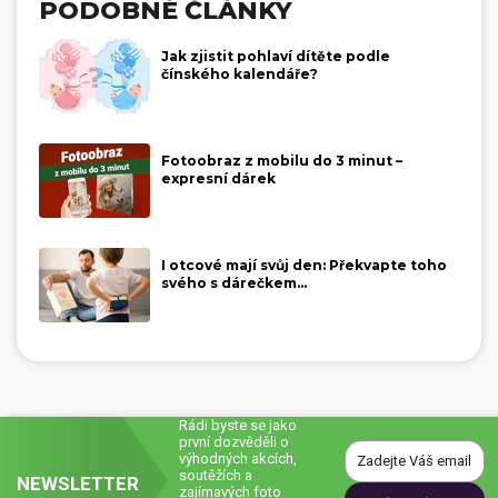
PODOBNÉ ČLÁNKY
Jak zjistit pohlaví dítěte podle
čínského kalendáře?
Fotoobraz z mobilu do 3 minut –
expresní dárek
I otcové mají svůj den: Překvapte toho
svého s dárečkem...
Rádi byste se jako
první dozvěděli o
výhodných akcích,
soutěžích a
NEWSLETTER
zajímavých foto