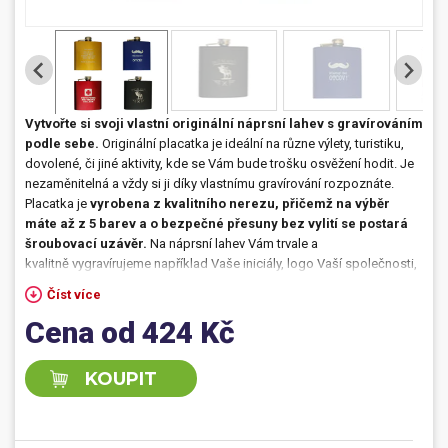
Dárečky
PO-PÁ 8:00 - 16:00
napíšte nám
+420 516 770 521
eshop@faxcopy.cz
Vytvořte si svoji vlastní originální náprsní lahev s gravírováním
podle sebe.
Originální placatka je ideální na různe výlety, turistiku,
Úvod
Produkty
dovolené, či jiné aktivity, kde se Vám bude trošku osvěžení hodit. Je
nezaměnitelná a vždy si ji díky vlastnímu gravírování rozpoznáte.
Novinky
Blog
Placatka je
vyrobena z kvalitního nerezu, přičemž na výběr
máte až z 5 barev a o bezpečné přesuny bez vylití se postará
Kontakty
šroubovací uzávěr.
Na náprsní lahev Vám trvale a
kvalitně vygravírujeme například Vaše iniciály, logo Vaší společnosti,
Můj profil
vtipný text, či jakýkoliv symbol, např. symbol značky 50 v kruhu jako
Číst více
dárek k 50-tým narozeninám
. Možná Vás inspirují i
tyto vtipné texty
Cena od 424 Kč
na placatku:
Jehličí nás nezničí, První pomoc při otravě nealkem,
Nezbytná výbava moderní ženy, či Nejsem kaktus, musím pít.
Placatka s vlastním gravírováním je ideální i jako
dárek pro přítele
,
KOUPIT
dárek pro manžela
,
dárek pro dědečka
nebo jako originální
dárek na
Vánoce
pod vánoční stromeček.