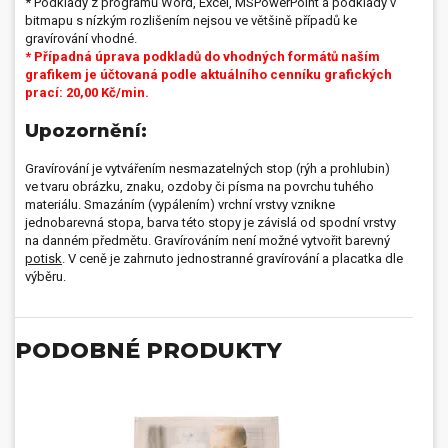
* Podklady z programů Word, Excel, MSPowerPoint a podklady v
bitmapu s nízkým rozlišením nejsou ve většině případů ke
gravírování vhodné.
* Případná úprava podkladů do vhodných formátů naším
grafikem je účtovaná podle aktuálního cenníku grafických
prací: 20,00 Kč/min.
Upozornění:
Gravírování je vytvářením nesmazatelných stop (rýh a prohlubin)
ve tvaru obrázku, znaku, ozdoby či písma na povrchu tuhého
materiálu. Smazáním (vypálením) vrchní vrstvy vznikne
jednobarevná stopa, barva této stopy je závislá od spodní vrstvy
na danném předmětu. Gravírováním není možné vytvořit barevný
potisk
. V ceně je zahrnuto jednostranné gravírování a placatka dle
výběru.
PODOBNÉ PRODUKTY