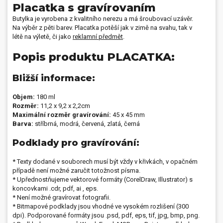
Placatka s gravírovaním
Butylka je vyrobena z kvalitního nerezu a má šroubovací uzávěr.
Na výběr z pěti barev. Placatka potěší jak v zimě na svahu, tak v
létě na výletě, či jako
reklamní předmět
.
Popis produktu PLACATKA:
Bližší informace:
Objem:
180 ml
Rozměr:
11,2 x 9,2 x 2,2cm
Maximální rozměr gravírování:
45 x 45 mm
Barva:
stříbrná, modrá, červená, zlatá, černá
Podklady pro gravírování:
* Texty dodané v souborech musí být vždy v křivkách, v opačném
případě není možné zaručit totožnost písma.
* Upřednostňujeme vektorové formáty (CorelDraw, Illustrator) s
koncovkami .cdr, pdf, ai , eps.
* Není možné gravírovat fotografii.
* Bitmapové podklady jsou vhodné ve vysokém rozlišení (300
dpi). Podporované formáty jsou .psd, pdf, eps, tif, jpg, bmp, png.