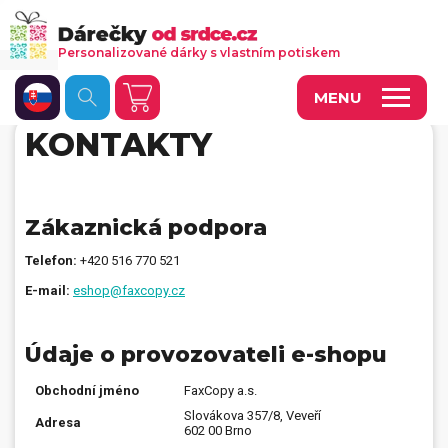
Personalizované dárky s vlastním potiskem
MENU
KONTAKTY
Fotoobrazy a dekorace
Kalendáře s vlastními fotkami
Zákaznická podpora
Trička a oděvy
Telefon:
+420 516 770 521
Personalizované hry
E-mail:
eshop@faxcopy.cz
Hrnečky a keramika
Údaje o provozovateli e-shopu
Doplňky do kanceláře, domácnosti, auta
Obchodní jméno
FaxCopy a.s.
Přívěsky, dog tagy, odznaky
Slovákova 357/8, Veveří
Adresa
602 00 Brno
Tašky, vaky, ruksaky