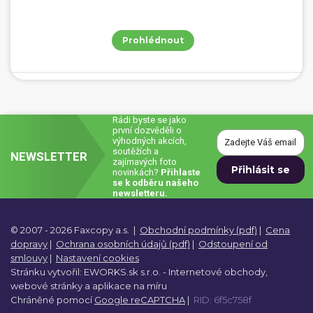
Prohlédnout
Rádi byste se jako
první dozvěděli o
výhodných akcích,
soutěžích a
NEWSLETTER
zajímavých foto
novinkách?
Přihlaste
se k odběru našeho
newsletteru.
© 2007 - 2026 Faxcopy a.s.
|
Obchodní podmínky (pdf)
|
Cena
dopravy
|
Ochrana osobních údajů (pdf)
|
Odstoupení od
smlouvy
|
Nastavení cookies
Stránku vytvořil:
EWORKS.sk s.r.o. -
Internetové obchody,
webové stránky a
aplikace na míru
Chráněné pomocí
Google reCAPTCHA
|
RID: 6f5c758f