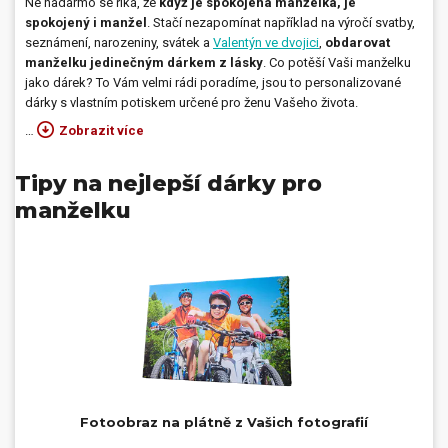
Ne nadarmo se říká, že
když je spokojená manželka, je
spokojený i manžel
. Stačí nezapomínat například na výročí svatby,
Dárečky
seznámení, narozeniny, svátek a
Valentýn ve dvojici
,
obdarovat
manželku jedinečným dárkem z lásky
. Co potěší Vaši manželku
PO-PÁ 8:00 - 16:00
napíšte nám
jako dárek? To Vám velmi rádi poradíme, jsou to personalizované
+420 516 770 521
eshop@faxcopy.cz
dárky s vlastním potiskem určené pro ženu Vašeho života.
…
Zobrazit více
Úvod
Produkty
Tipy na nejlepší dárky pro
Novinky
Blog
manželku
Kontakty
Můj profil
Fotoobraz na plátně z Vašich fotografií