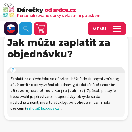
Personalizované dárky s vlastním potiskem
MENU
Jak můžu zaplatit za
Fotoobrazy a dekorace
objednávku?
Kalendáře s vlastními fotkami
Trička a oděvy
Zaplatit za objednávku sa dá všemi běžně dostupnými způsoby,
Personalizované hry
ať už
on-line
při vytváření objednávky, dodatečně
převodním
příkazem
, nebo
přímo u kurýra (dobírka)
. Způsob platby je
Hrnečky a keramika
třeba zvolit již při vytváření objednávky, obvykle sa dá
následně změnit, musí to však být po dohodě s naším help-
Doplňky do kanceláře, domácnosti, auta
deskem (
eshop@faxcopy.
cz
).
Přívěsky, dog tagy, odznaky
Tašky, vaky, ruksaky