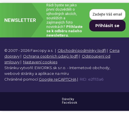
Rádi byste se jako
Dárečky
první dozvěděli o
výhodných akcích,
soutěžích a
NEWSLETTER
zajímavých foto
PO-PÁ 8:00 - 16:00
napíšte nám
novinkách?
Přihlaste
+420 516 770 521
eshop@faxcopy.cz
se k odběru našeho
newsletteru.
Úvod
Produkty
© 2007 - 2026 Faxcopy a.s.
|
Obchodní podmínky (pdf)
|
Cena
Novinky
Blog
dopravy
|
Ochrana osobních údajů (pdf)
|
Odstoupení od
smlouvy
|
Nastavení cookies
Kontakty
Stránku vytvořil:
EWORKS.sk s.r.o. -
Internetové obchody,
webové stránky a
aplikace na míru
Chráněné pomocí
Google reCAPTCHA
|
RID: e2f113a6
Můj profil
Dárečky
Facebook