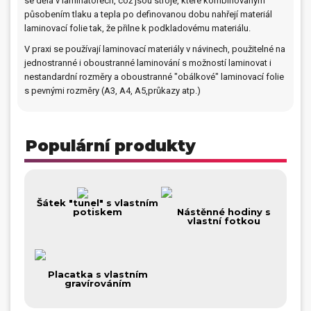
se dělá v laminátorech, což jsou stroje, které kombinovaným
působením tlaku a tepla po definovanou dobu nahřejí materiál
Dárečky
laminovací folie tak, že přilne k podkladovému materiálu.
V praxi se používají laminovací materiály v návinech, použitelné na
PO-PÁ 8:00 - 16:00
napíšte nám
jednostranné i oboustranné laminování s možností laminovat i
+420 516 770 521
eshop@faxcopy.cz
nestandardní rozměry a oboustranné "obálkové" laminovací folie
s pevnými rozměry (A3, A4, A5,průkazy atp.)
Úvod
Produkty
Novinky
Blog
Populární produkty
Kontakty
Můj profil
Šátek "tunel" s vlastním
potiskem
Nástěnné hodiny s
vlastní fotkou
Placatka s vlastním
gravírováním