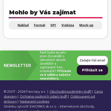
Mohlo by Vás zajímat
Náklad
Formát
DPI
Viskóza
Mock-up
Rádi byste se jako
první dozvěděli o
výhodných akcích,
soutěžích a
NEWSLETTER
zajímavých foto
novinkách?
Přihlaste
se k odběru našeho
newsletteru.
© 2007 - 2026 Faxcopy a.s.
|
Obchodní podmínky (pdf)
|
Cena
dopravy
|
Ochrana osobních údajů (pdf)
|
Odstoupení od
smlouvy
|
Nastavení cookies
Stránku vytvořil:
EWORKS.sk s.r.o. -
Internetové obchody,