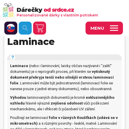
Personalizované dárky s vlastním potiskem
MENU
Laminace
Fotoobrazy a dekorace
Kalendáře s vlastními fotkami
Laminace
(nebo i laminování, laicky občas nazývané i "zalití"
Trička a oděvy
dokumentu) je v reprografii proces, při kterém se
vytisknutý
dokument překryje tenší nebo silnější vrstvou laminovací
Personalizované hry
folie
. Laminování může být jednostrannné (laminovací folie se
nanese pouze z jedné strany dokumentu), nebo oboustranné.
Hrnečky a keramika
Výhodou
laminovaných dokumentů je kromě
exkluzivnějšího
Doplňky do kanceláře, domácnosti, auta
vzhledu
hlavně výrazně
zvýšená odolnost
vůči poškození
mechanickému, ale i vlhkosti či působení UV záření.
Přívěsky, dog tagy, odznaky
Používají se laminovací
folie v různých tloušťkách (udává se v
mikrometrech)
a s různými povrchy - lesklé, matné. Laminování
Tašky, vaky, ruksaky