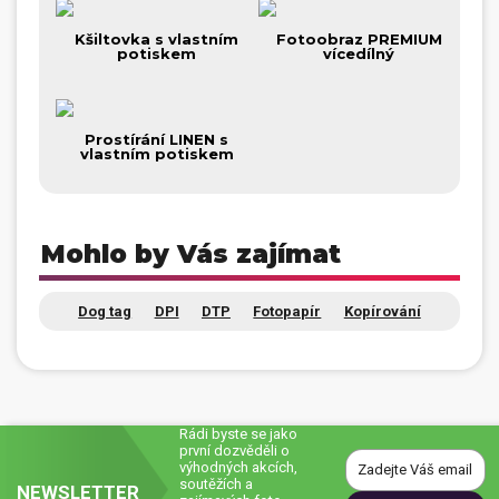
Dárečky
Kšiltovka s vlastním
Fotoobraz PREMIUM
potiskem
vícedílný
PO-PÁ 8:00 - 16:00
napíšte nám
+420 516 770 521
eshop@faxcopy.cz
Prostírání LINEN s
vlastním potiskem
Úvod
Produkty
Novinky
Blog
Mohlo by Vás zajímat
Kontakty
Můj profil
Dog tag
DPI
DTP
Fotopapír
Kopírování
Rádi byste se jako
první dozvěděli o
výhodných akcích,
soutěžích a
NEWSLETTER