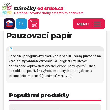
Personalizované dárky s vlastním potiskem
MENU
Pauzovací papír
Fotoobrazy a dekorace
Kalendáře s vlastními fotkami
Speciální (polo)průsvitný hladký druh papíru
určený původně na
Trička a oděvy
kreslení výrobních výkresů tuší
- originálů, ze kterých
se následně kopírováním vytvářeli výrobní sady výkresů. Dnes
Personalizované hry
se s oblibou používá na výrobu nápaditých propagačních a
informačních materiálů (oznámení, vizitky, ...).
Hrnečky a keramika
Doplňky do kanceláře, domácnosti, auta
Populární produkty
Přívěsky, dog tagy, odznaky
Tašky, vaky, ruksaky