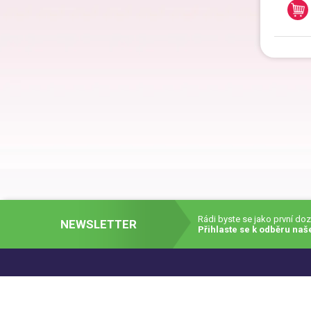
Dárk
Dárk
Dárk
Dárk
Rádi byste se jako první do
NEWSLETTER
Přihlaste se k odběru naš
Dárk
© 2007 - 2026 Faxcopy a.s.
|
Obchodní podmínky (pdf)
|
Stránku vytvořil:
EWORKS.sk s.r.o. -
Internetové obchody
Chráněné pomocí
Google reCAPTCHA
|
RID: af428556