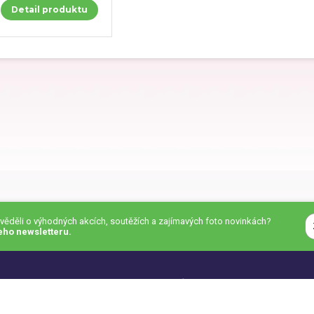
Detail produktu
y pro kolegu
Dárky na Den dětí
y ke Dni otců
Dárky k svátku
y k výročí
Dárky k Valentýnu
y na křtiny
Dárky pro ženy
zvěděli o výhodných akcích, soutěžích a zajímavých foto novinkách?
eho newsletteru.
y pro děti
Dárky na Vánoce
Cena dopravy
|
Ochrana osobních údajů (pdf)
|
Odstoupení od smlo
,
webové stránky a
aplikace na míru