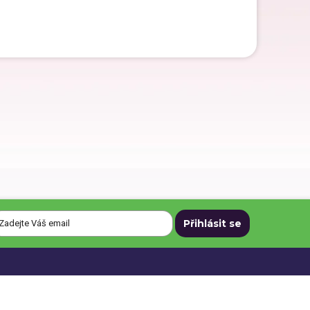
Dárky ke Dni matek
Dárky k narozeninám
Dárky na svatbu
Dárky pro muže
Dárky pro zdravotní sestru
uvy
|
Nastavení cookies