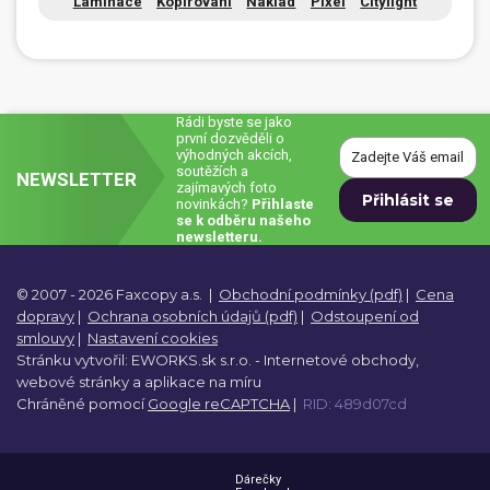
Laminace
Kopírování
Náklad
Pixel
Citylight
Rádi byste se jako
první dozvěděli o
výhodných akcích,
soutěžích a
NEWSLETTER
zajímavých foto
novinkách?
Přihlaste
se k odběru našeho
newsletteru.
© 2007 - 2026 Faxcopy a.s.
|
Obchodní podmínky (pdf)
|
Cena
dopravy
|
Ochrana osobních údajů (pdf)
|
Odstoupení od
smlouvy
|
Nastavení cookies
Stránku vytvořil:
EWORKS.sk s.r.o. -
Internetové obchody,
webové stránky a
aplikace na míru
Chráněné pomocí
Google reCAPTCHA
|
RID: 489d07cd
Dárečky