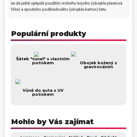
se dá ještě vylepšit použitím vrchního krycího (obvykle plastová
fólie) a spodního podkladového (obvykle karton) listu.
Dárečky
PO-PÁ 8:00 - 16:00
napíšte nám
+420 516 770 521
eshop@faxcopy.cz
Populární produkty
Úvod
Produkty
Novinky
Blog
Šátek "tunel" s vlastním
potiskem
Obojek kožený s
gravírováním
Kontakty
Můj profil
Vůně do auta s UV
potiskem
Mohlo by Vás zajímat