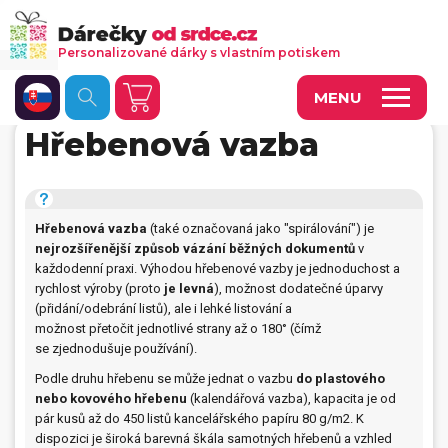
Personalizované dárky s vlastním potiskem
MENU
Hřebenová vazba
Fotoobrazy a dekorace
Kalendáře s vlastními fotkami
Hřebenová vazba
(také označovaná jako "spirálování") je
Trička a oděvy
nejrozšířenější způsob vázání běžných dokumentů
v
každodenní praxi. Výhodou hřebenové vazby je jednoduchost a
Personalizované hry
rychlost výroby (proto
je levná
), možnost dodatečné úparvy
(přidání/odebrání listů), ale i lehké listování a
Hrnečky a keramika
možnost přetočit jednotlivé strany až o 180° (čímž
se zjednodušuje používání).
Doplňky do kanceláře, domácnosti, auta
Podle druhu hřebenu se může jednat o vazbu
do plastového
Přívěsky, dog tagy, odznaky
nebo kovového hřebenu
(kalendářová vazba), kapacita je od
pár kusů až do 450 listů kancelářského papíru 80 g/m2. K
dispozici je široká barevná škála samotných hřebenů a vzhled
Tašky, vaky, ruksaky