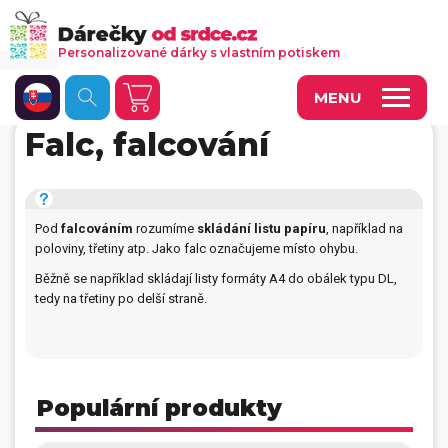
Personalizované dárky s vlastním potiskem
MENU
Falc, falcování
Fotoobrazy a dekorace
Kalendáře s vlastními fotkami
Pod
falcováním
rozumíme
skládání listu papíru
, například na
Trička a oděvy
poloviny, třetiny atp. Jako falc označujeme místo ohybu.
Personalizované hry
Běžně se například skládají listy formáty A4 do obálek typu DL,
tedy na třetiny po delší straně.
Hrnečky a keramika
Doplňky do kanceláře, domácnosti, auta
Přívěsky, dog tagy, odznaky
Populární produkty
Tašky, vaky, ruksaky