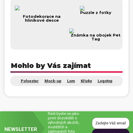
Dárečky
Puzzle z fotky
Fotodekorace na
hliníkové desce
PO-PÁ 8:00 - 16:00
napíšte nám
+420 516 770 521
eshop@faxcopy.cz
Známka na obojek Pet
Tag
Úvod
Produkty
Novinky
Blog
Mohlo by Vás zajímat
Kontakty
Polyester
Mock-up
Lom
Křivky
Logotyp
Můj profil
Rádi byste se jako
první dozvěděli o
výhodných akcích,
soutěžích a
NEWSLETTER
zajímavých foto