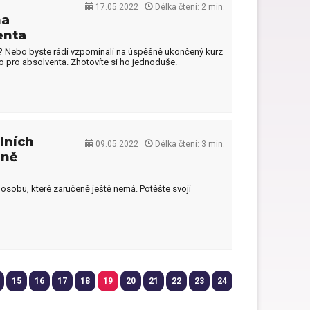
17.05.2022
Délka čtení: 2 min.
na
enta
? Nebo byste rádi vzpomínali na úspěšně ukončený kurz
o pro absolventa. Zhotovíte si ho jednoduše.
álních
09.05.2022
Délka čtení: 3 min.
eně
osobu, které zaručeně ještě nemá. Potěšte svoji
15
16
17
18
19
20
21
22
23
24