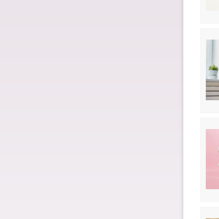
Dárk
Dárk
Spol