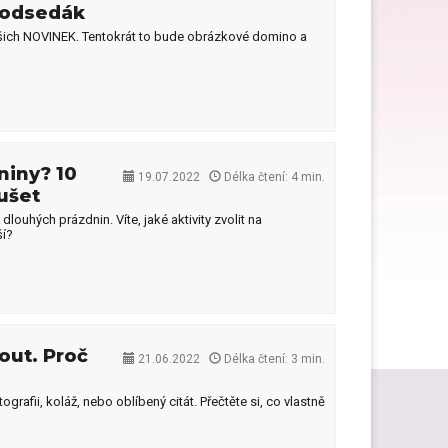
podsedák
našich NOVINEK. Tentokrát to bude obrázkové domino a
Dárky ke Dni matek
Dárky k narozeninám
niny? 10
19.07.2022
Délka čtení: 4 min.
ušet
Dárky na svatbu
 dlouhých prázdnin. Víte, jaké aktivity zvolit na
ší?
Dárky pro muže
out. Proč
21.06.2022
Délka čtení: 3 min.
Dárky pro zdravotní sestru
grafii, koláž, nebo oblíbený citát. Přečtěte si, co vlastně