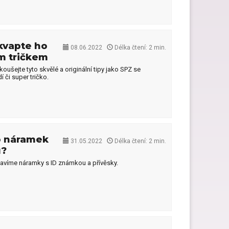
Dárky pro páry
ekvapte ho
08.06.2022
Délka čtení: 2 min.
Hry pro děti jako dárek
ým tričkem
oušejte tyto skvělé a originální tipy jako SPZ se
 či super tričko.
Dárky pro kočku
o náramek
31.05.2022
Délka čtení: 2 min.
u?
tavíme náramky s ID známkou a přívěsky.