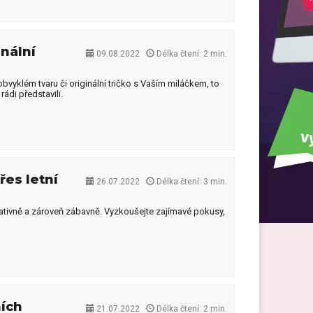
m
Tabulka s motivem psa
A
Kšiltovka s vlastním potiskem
em
Vak s potiskem
Sypaný čaj s vlastní fotkou
inální
Dárky pro dceru
09.08.2022
Délka čtení: 2 min.
Hliníkové štítky s
g
gravírovaním
vyklém tvaru či originální tričko s Vaším miláčkem, to
Pohlednice s vlastním
ádi představili.
motivem
Dárky pro kamarádku
Ručník s vlastním potiskem
Dárky pro otce
přes letní
26.07.2022
Délka čtení: 3 min.
reativně a zároveň zábavně. Vyzkoušejte zajímavé pokusy,
Dárky pro manžela
Dárky pro dědečka
ích
21.07.2022
Délka čtení: 2 min.