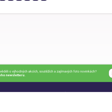
zvěděli o výhodných akcích, soutěžích a zajímavých foto novinkách?
eho newsletteru.
Cena dopravy
|
Ochrana osobních údajů (pdf)
|
Odstoupení od smlo
,
webové stránky a
aplikace na míru