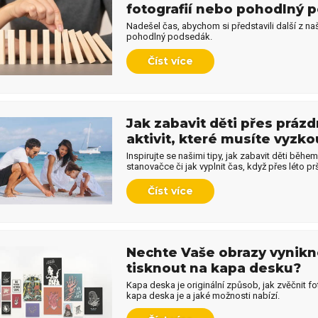
fotografií nebo pohodlný 
Nadešel čas, abychom si představili další z 
y pro kolegu
Dárky na Den dětí
pohodlný podsedák.
Číst více
y ke Dni otců
Dárky k svátku
Jak zabavit děti přes prázd
aktivit, které musíte vyzko
y k výročí
Dárky k Valentýnu
Inspirujte se našimi tipy, jak zabavit děti během
stanovačce či jak vyplnit čas, když přes léto pr
Číst více
y na křtiny
Dárky pro ženy
Nechte Vaše obrazy vynikn
tisknout na kapa desku?
y pro děti
Dárky na Vánoce
Kapa deska je originální způsob, jak zvěčnit foto
kapa deska je a jaké možnosti nabízí.