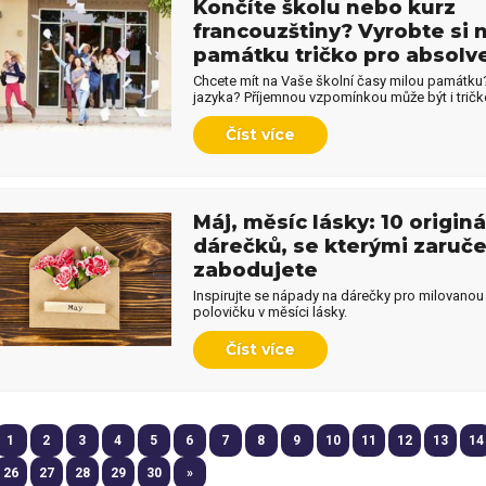
Končíte školu nebo kurz
francouzštiny? Vyrobte si 
památku tričko pro absolv
Chcete mít na Vaše školní časy milou památku
jazyka? Příjemnou vzpomínkou může být i tričk
Číst více
Máj, měsíc lásky: 10 origin
dárečků, se kterými zaruč
zabodujete
Inspirujte se nápady na dárečky pro milovanou 
polovičku v měsíci lásky.
Číst více
1
2
3
4
5
6
7
8
9
10
11
12
13
14
26
27
28
29
30
»