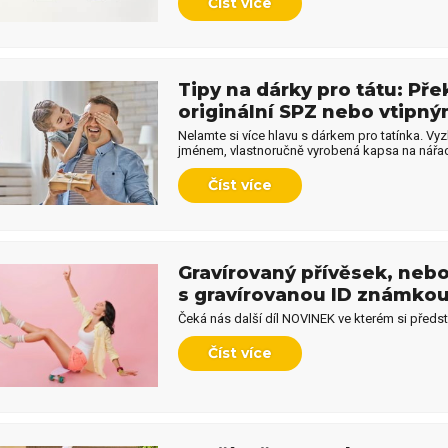
Číst více
y pro učitelku
Dárky pro prarodiče
Tipy na dárky pro tátu: Př
Dekorační předměty jako
y pro celou rodinu
originální SPZ nebo vtipn
dárek
Nelamte si více hlavu s dárkem pro tatínka. Vyzk
jménem, vlastnoručně vyrobená kapsa na nářadí
Číst více
ečenské hry jako dárek
Dárky pro psa
Gravírovaný přívěsek, neb
s gravírovanou ID známko
Čeká nás další díl NOVINEK ve kterém si předs
Číst více