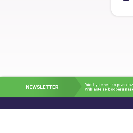
Rádi byste se jako první do
NEWSLETTER
Přihlaste se k odběru naš
© 2007 - 2026 Faxcopy a.s.
|
Obchodní podmínky (pdf)
|
Stránku vytvořil:
EWORKS.sk s.r.o. -
Internetové obchody
Chráněné pomocí
Google reCAPTCHA
|
RID: 2548b4b2