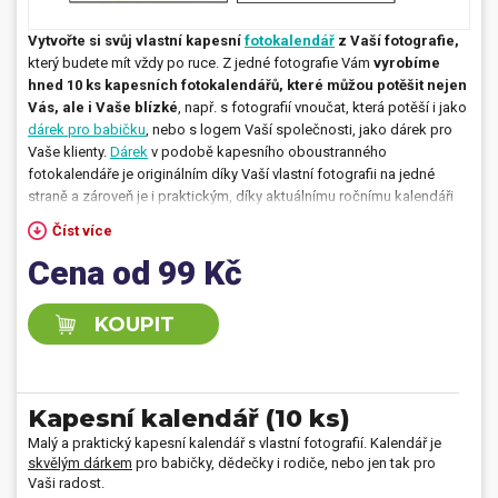
Dárečky
Vytvořte si svůj vlastní kapesní
fotokalendář
z Vaší fotografie,
který budete mít vždy po ruce. Z jedné fotografie Vám
vyrobíme
hned 10 ks kapesních fotokalendářů, které můžou potěšit nejen
PO-PÁ 8:00 - 16:00
napíšte nám
Vás, ale i Vaše blízké
, např. s fotografií vnoučat, která potěší i jako
+420 516 770 521
eshop@faxcopy.cz
dárek pro babičku
, nebo s logem Vaší společnosti, jako dárek pro
Vaše klienty.
Dárek
v podobě kapesního oboustranného
Úvod
Produkty
fotokalendáře je originálním díky Vaší vlastní fotografii na jedné
straně a zároveň je i praktickým, díky aktuálnímu ročnímu kalendáři
Novinky
Blog
na straně druhé. Je to jednoduché, vyberte si Vaši nejoblíbenější
Číst více
fotografii a zašlete nám ji v objednávce kapesního fotokalendáře.
Kontakty
Cena od 99 Kč
Můj profil
KOUPIT
Kapesní kalendář (10 ks)
Malý a praktický kapesní kalendář s vlastní fotografií. Kalendář je
skvělým dárkem
pro babičky, dědečky i rodiče, nebo jen tak pro
Vaši radost.