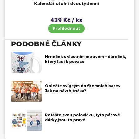
Kalendář stolní dvoutýdenní
439 Kč / ks
Prohlédnout
PODOBNÉ ČLÁNKY
Hrneček s vlastním motivem – dáreček,
který ladí k povaze
Oblečte svůj tým do firemních barev.
Jak na návrh trička?
Potěšte svou polovičku, tyto párové
dárky jsou to pravé