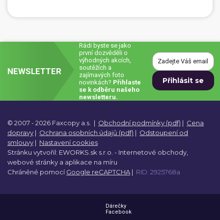
Rádi byste se jako
první dozvěděli o
výhodných akcích,
soutěžích a
NEWSLETTER
zajímavých foto
novinkách?
Přihlaste
se k odběru našeho
newsletteru.
© 2007 - 2026 Faxcopy a.s.
|
Obchodní podmínky (pdf)
|
Cena
dopravy
|
Ochrana osobních údajů (pdf)
|
Odstoupení od
smlouvy
|
Nastavení cookies
Stránku vytvořil:
EWORKS.sk s.r.o. -
Internetové obchody,
webové stránky a
aplikace na míru
Chráněné pomocí
Google reCAPTCHA
|
RID: 2925768a
Dárečky
Facebook