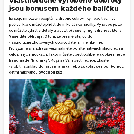
Vlastnoručně vyrobené dobroty
jsou bonusem každého balíčku
Existuje množství receptů na drobné cukrovinky nebo trvanlivé
pečivo, které můžete přidat do mikulášské nadílky. Výhodou je, že
se můžete vyhrát s detaily a použít
přesně ty ingredience, které
Vaše dítě oblibuje
. O tom, že přesně víte, co do
vlastnoručně zhotovených dobrot dáte, ani nemluvíme.
Pro výživnější a zdravší verzi sáhněte po alternativních sladidlech a
celozrnných moukách. Takto můžete upéct oblíbené
cookies nebo
handmade “brumíky”
. Když sa Vám péct nechce, zkuste
vyrobit například
domácí pralinky nebo čokoládové bonbony
, či
dětmi milovanou
ovocnou kůži
.