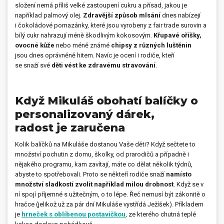
složení nemá příliš velké zastoupení cukru a přísad, jakou je
například palmový olej.
Zdravější způsob mlsání
dnes nabízejí
i čokoládové pomazánky, které jsou vyrobeny z fair trade surovin a
bílý cukr nahrazují méně škodlivým kokosovým.
Křupavé oříšky,
ovocné kůže
nebo méně známé
chipsy z různých luštěnin
jsou dnes oprávněně hitem. Navíc je ocení i rodiče, kteří
se snaží své
děti vést ke zdravému stravování
.
Když Mikuláš obohatí balíčky o
personalizovaný dárek,
radost je zaručena
Kolik balíčků na Mikuláše dostanou Vaše děti? Když sečtete to
množství pochutin z domu, školky, od prarodičů a případně i
nějakého programu, kam zavítají, máte co dělat několik týdnů,
abyste to spotřebovali. Proto se někteří rodiče snaží
namísto
množství sladkostí zvolit například milou drobnost
. Když se v
ní spojí příjemné s užitečným, o to lépe. Řeč nemusí být zákonitě o
hračce (jelikož už za pár dní Mikuláše vystřídá Ježíšek). Příkladem
je
hrneček s oblíbenou postavičkou
, ze kterého chutná teplé