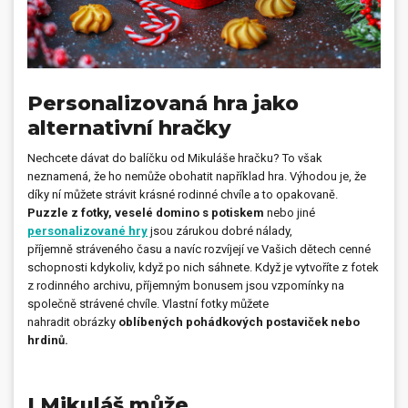
Personalizovaná hra jako
alternativní hračky
Nechcete dávat do balíčku od Mikuláše hračku? To však
neznamená, že ho nemůže obohatit například hra. Výhodou je, že
díky ní můžete strávit krásné rodinné chvíle a to opakovaně.
Puzzle z fotky, veselé domino s potiskem
nebo jiné
personalizované hry
jsou zárukou dobré nálady,
příjemně stráveného času a navíc rozvíjejí ve Vašich dětech cenné
schopnosti kdykoliv, když po nich sáhnete. Když je vytvoříte z fotek
z rodinného archivu, příjemným bonusem jsou vzpomínky na
společně strávené chvíle. Vlastní fotky můžete
nahradit obrázky
oblíbených pohádkových postaviček nebo
hrdinů.
I Mikuláš může