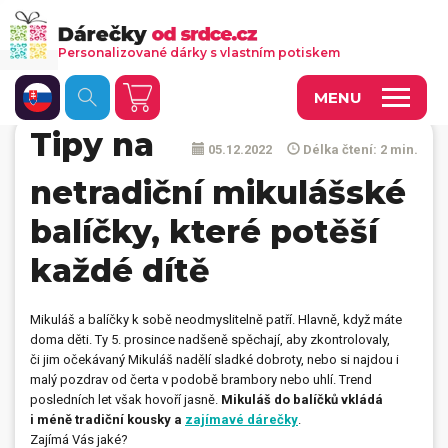
Personalizované dárky s vlastním potiskem
MENU
Tipy na
05.12.2022
Délka čtení: 2 min.
Fotoobrazy a dekorace
netradiční mikulášské
Kalendáře s vlastními fotkami
balíčky, které potěší
Trička a oděvy
každé dítě
Personalizované hry
Hrnečky a keramika
Mikuláš a balíčky k sobě neodmyslitelně patří. Hlavně, když máte
doma děti. Ty 5. prosince nadšeně spěchají, aby zkontrolovaly,
Doplňky do kanceláře, domácnosti, auta
či jim očekávaný Mikuláš nadělí sladké dobroty, nebo si najdou i
malý pozdrav od čerta v podobě brambory nebo uhlí. Trend
Přívěsky, dog tagy, odznaky
posledních let však hovoří jasně.
Mikuláš do balíčků vkládá
i méně tradiční kousky a
zajímavé dárečky
.
Tašky, vaky, ruksaky
Zajímá Vás jaké?