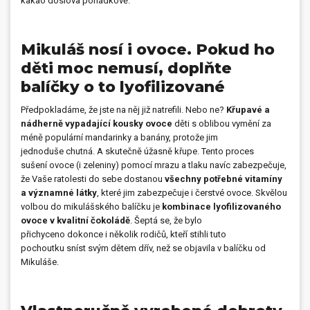
kakao doslova pohádkově.
Mikuláš nosí i ovoce. Pokud ho
děti moc nemusí, doplňte
balíčky o to lyofilizované
Předpokladáme, že jste na něj již natrefili. Nebo ne?
Křupavé a
nádherně vypadající kousky ovoce
děti s oblibou vymění za
méně populární mandarinky a banány, protože jim
jednoduše chutná. A skutečně úžasně křupe. Tento proces
sušení ovoce (i zeleniny) pomocí mrazu a tlaku navíc zabezpečuje,
že Vaše ratolesti do sebe dostanou
všechny potřebné vitamíny
a významné látky
, které jim zabezpečuje i čerstvé ovoce. Skvělou
volbou do mikulášského balíčku je
kombinace lyofilizovaného
ovoce v kvalitní čokoládě
. Šeptá se, že bylo
přichyceno dokonce i několik rodičů, kteří stihli tuto
pochoutku sníst svým dětem dřív, než se objavila v balíčku od
Mikuláše.