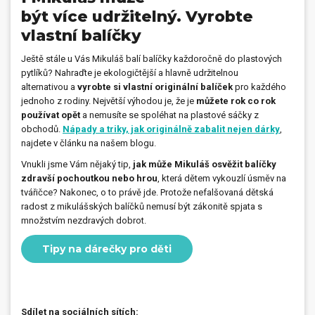
být více udržitelný. Vyrobte
vlastní balíčky
Ještě stále u Vás Mikuláš balí balíčky každoročně do plastových
pytlíků? Nahraďte je ekologičtější a hlavně udržitelnou
alternativou a
vyrobte si vlastní originální balíček
pro každého
jednoho z rodiny. Největší výhodou je, že je
můžete rok co rok
používat opět
a nemusíte se spoléhat na plastové sáčky z
obchodů.
Nápady a triky, jak originálně zabalit nejen dárky
,
najdete v článku na našem blogu.
Vnukli jsme Vám nějaký tip,
jak může Mikuláš osvěžit balíčky
zdravší pochoutkou nebo hrou
, která dětem vykouzlí úsměv na
tvářičce? Nakonec, o to právě jde. Protože nefalšovaná dětská
radost z mikulášských balíčků nemusí být zákonitě spjata s
množstvím nezdravých dobrot.
Tipy na dárečky pro děti
Sdílet na sociálních sítích: