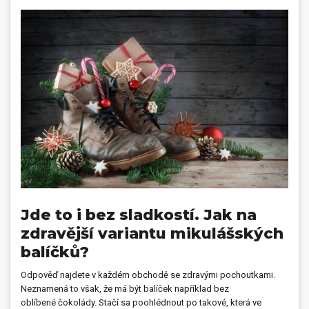
Dárečky
PO-PÁ 8:00 - 16:00
napíšte nám
+420 516 770 521
eshop@faxcopy.cz
Úvod
Produkty
Novinky
Blog
Kontakty
Můj profil
Jde to i bez sladkostí. Jak na
zdravější variantu mikulášských
balíčků?
Odpověď najdete v každém obchodě se zdravými pochoutkami.
Neznamená to však, že má být balíček například bez
oblíbené čokolády. Stačí sa poohlédnout po takové, která ve