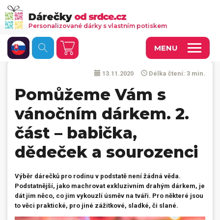
Personalizované dárky s vlastním potiskem
MENU
13.11.2020
Délka čtení: 3 min.
Fotoobrazy a dekorace
Pomůžeme Vám s
Kalendáře s vlastními fotkami
vánočním dárkem. 2.
Trička a oděvy
část – babička,
Personalizované hry
dědeček a sourozenci
Hrnečky a keramika
Doplňky do kanceláře, domácnosti, auta
Výběr dárečků pro rodinu v podstatě není žádná věda.
Podstatnější, jako machrovat exkluzivním drahým dárkem, je
Přívěsky, dog tagy, odznaky
dát jim něco, co jim vykouzlí úsměv na tváři. Pro některé jsou
to věci praktické, pro jiné zážitkové, sladké, či slané.
Tašky, vaky, ruksaky