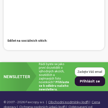
Sdílet na sociálních sítích:
Rádi byste se jako
první dozvěděli o
výhodných akcích,
soutěžích a
NEWSLETTER
zajímavých foto
novinkách?
Přihlaste
se k odběru našeho
newsletteru.
© 2007 - 2026 Faxcopy a.s.
|
Obchodní podmínky (pdf)
|
Cena
dopravy
|
Ochrana osobních údajů (pdf)
|
Odstoupení od