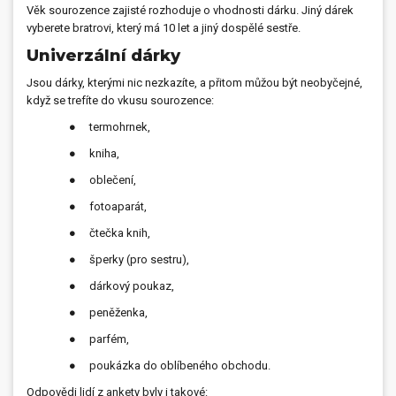
Věk sourozence zajisté rozhoduje o vhodnosti dárku. Jiný dárek
vyberete bratrovi, který má 10 let a jiný dospělé sestře.
Univerzální dárky
Jsou dárky, kterými nic nezkazíte, a přitom můžou být neobyčejné,
když se trefíte do vkusu sourozence:
● termohrnek,
● kniha,
● oblečení,
● fotoaparát,
● čtečka knih,
● šperky (pro sestru),
● dárkový poukaz,
● peněženka,
● parfém,
● poukázka do oblíbeného obchodu.
Odpovědi lidí z ankety byly i takové: