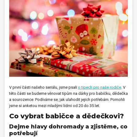
Dárečky
PO-PÁ 8:00 - 16:00
napíšte nám
+420 516 770 521
eshop@faxcopy.cz
Úvod
Produkty
Novinky
Blog
Kontakty
Můj profil
V první části našeho seriálu, jsme psali
o tipech pro naše rodiče
. V
této části se budeme věnovat tipům na dárky pro babičku, dědečka
a sourozence. Podíváme se, jak ulahodit jejich potřebám. Pomohli
jsme si anketou mezi mladými lidmi od 20 do 35 let.
Co vybrat babičce a dědečkovi?
Dejme hlavy dohromady a zjistěme, co
potřebují