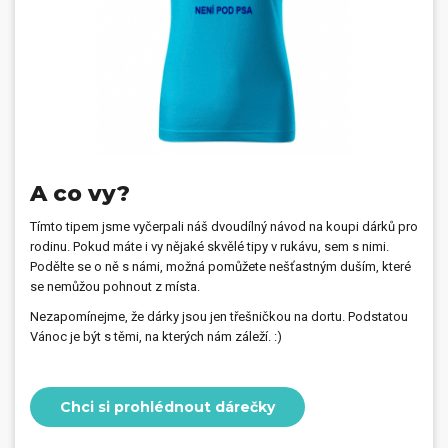
A co vy?
Tímto tipem jsme vyčerpali náš dvoudílný návod na koupi dárků pro
rodinu. Pokud máte i vy nějaké skvělé tipy v rukávu, sem s nimi.
Podělte se o ně s námi, možná pomůžete nešťastným duším, které
se nemůžou pohnout z místa.
Nezapomínejme, že dárky jsou jen třešničkou na dortu. Podstatou
Vánoc je být s těmi, na kterých nám záleží. :)
Chci si prohlédnout dárečky