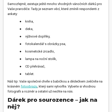
Samozřejmě, existuje ještě mnoho vhodných vánočních dárků pro
Vaše prarodiče. Tady je seznam věcí, které zmínili respondenti z
ankety:
● kniha,
● deka,
● výživové doplňky,
● fotokalendář s obrázky psa,
● kosmetické zrcadlo,
● lampa na noční stolík,
● CD přehrávač,
● tablet.
Náš tip: Vaše společné chvíle s babičkou a dědečkem zvěčníte na
krásném
fotoobrazu
, který sami vytvoříte. Vyberte si vhodnou
fotografii a rozměr a ostatní už nechte na nás.
Dárek pro sourozence – jak na
něj?