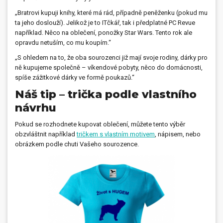
„Bratrovi kupuji knihy, které má rád, případně peněženku (pokud mu
ta jeho doslouží). Jelikož je to ITčkář, tak i předplatné PC Revue
například. Něco na oblečení, ponožky Star Wars. Tento rok ale
opravdu netuším, co mu koupím.“
„S ohledem na to, že oba sourozenci již mají svoje rodiny, dárky pro
ně kupujeme společně – víkendové pobyty, něco do domácnosti,
spíše zážitkové dárky ve formě poukazů.“
Náš tip – trička podle vlastního
návrhu
Pokud se rozhodnete kupovat oblečení, můžete tento výběr
obzvláštnit například
tričkem s vlastním motivem
, nápisem, nebo
obrázkem podle chuti Vašeho sourozence.