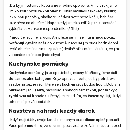
„Dárky jim většinou kupujeme v rodině společně. Minulý rok jsme
jim koupili novou velkou televizi. Jinak většinou takové ty klasiky,
jako jsou ponožky, sladkosti, dědovi svetr nebo košili, babičce
také něco na oblečení. Naposledy jsme koupili župan a papuče.“
–
vyjádřila se v anketě respondentka (25 let).
Prarodiče jsou nenároční. Ale přece se jim sem tam něco pokazí,
potřebují vyměnit nože do kuchyně, nebo se jim bude hodit dobré
teplé oblečení na zimu. Zjistěte (ideálně přes mámu či tátu), co jim
v domácnosti nebo jinde chybí.
Kuchyňské pomůcky
Kuchyňské pomůcky, jako spotřebiče, mixéry či příbory, jsme dali
do samostatné kategorie. Když opravdu nevíte, co by potřebovali,
vsaďte na běžné věci, které se v kuchyni vždy budou hodit. Dobrým
příkladem jsou
šálky
, například s vánoční tématikou,
podtácky či
rychlovarná konvice
. Přemýšlejte nad tím, co časem využijí, i když
toho mají právě dostatek.
Návštěva nahradí každý dárek
I když mají dárky svoje kouzlo, mnohým prarodičům úplně postačí
Vaše přítomnost. To, že si s nimi popovídáte, že Vám můžou napéct