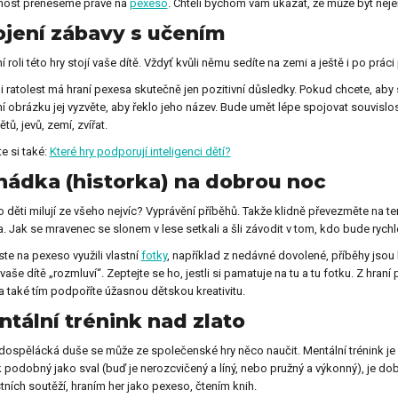
nost přeneseme právě na
pexeso
. Chtěli bychom vám ukázat, že může být neje
jení zábavy s učením
y pro kolegu
Dárky na Den dětí
í roli této hry stojí vaše dítě. Vždyť kvůli němu sedíte na zemi a ještě i po prác
i ratolest má hraní pexesa skutečně jen pozitivní důsledky. Pokud chcete, aby
í obrázku jej vyzvěte, aby řeklo jeho název. Bude umět lépe spojovat souvis
y ke Dni otců
Dárky k svátku
ů, jevů, zemí, zvířat.
te si také:
Které hry podporují inteligenci dětí?
ádka (historka) na dobrou noc
y k výročí
Dárky k Valentýnu
co děti milují ze všeho nejvíc? Vyprávění příběhů. Takže klidně převezměte na te
. Jak se mravenec se slonem v lese setkali a šli závodit v tom, kdo bude rychle
te na pexeso využili vlastní
fotky
, například z nedávné dovolené, příběhy jsou h
y na křtiny
Dárky pro ženy
i vaše dítě „rozmluví“. Zeptejte se ho, jestli si pamatuje na tu a tu fotku. Z hra
 a také tím podpoříte úžasnou dětskou kreativitu.
tální trénink nad zlato
y pro děti
Dárky na Vánoce
 dospělácká duše se může ze společenské hry něco naučit. Mentální trénink je s
podobný jako sval (buď je nerozcvičený a líný, nebo pružný a výkonný), je dob
tních soutěží, hraním her jako pexeso, čtením knih.