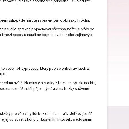
n zábavné, ale také osobnostně přínosné. Tak sledujte!
Dárky ke Dni matek
i přemýšlíte, kde najít ten správný pár k obrázku hrocha.
 se naučilo správně pojmenovat všechna zvířátka, vždy po
losti mezi sebou a naučí se pojmenovat mnoho zajímavých
Dárky k narozeninám
Dárky na svatbu
nto večer roli vypravěče, který popíše příběh zvířátek z
jší.
ned na světě. Nemluvte historky z fotek jen vy, ale nechte,
Dárky pro muže
ní pexesa se může stát příjemný návrat na hezky strávené
Dárky pro zdravotní sestru
kvělý pro všechny lidi bez ohledu na věk. Jelikož je náš
ré jej udržovat v kondici. Luštěním křížovek, sledováním