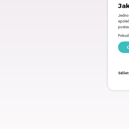
Jak
Dárk
Jednoz
společ
postav
Dárk
Pokud 
C
Spol
Sdílet