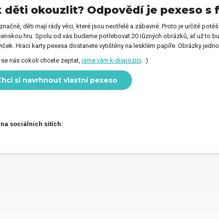
 děti okouzlit? Odpovědí je pexeso s 
y pro učitelku
Dárky pro prarodiče
načně, děti mají rády věci, které jsou neotřelé a zábavné. Proto je určitě potěš
enskou hru. Spolu od vás budeme potřebovat 20 různých obrázků, ať už to bu
iček. Hrací karty pexesa dostanete vytištěny na lesklém papíře. Obrázky jedno
Dekorační předměty jako
y pro celou rodinu
dárek
se nás cokoli chcete zeptat,
jsme vám k dispozici
. :)
hci si navrhnout vlastní pexeso
ečenské hry jako dárek
Dárky pro psa
 na sociálních sítích: