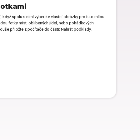
fotkami
Dárky pro páry
í, když spolu s nimi vyberete vlastní obrázky pro tuto milou
dou fotky míst, oblíbených jídel, nebo pohádkových
duše přiložte z počítače do části: Nahrát podklady.
Hry pro děti jako dárek
Dárky pro kočku