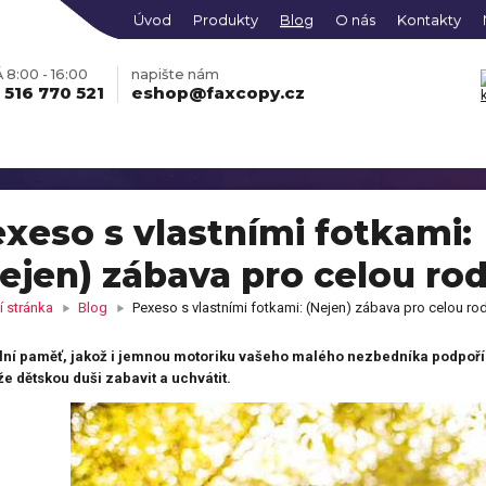
Úvod
Produkty
Blog
O nás
Kontakty
8:00 - 16:00
napište nám
 516 770 521
eshop@faxcopy.cz
xeso s vlastními fotkami:
ejen) zábava pro celou ro
obraz na plátně z Vašich
Fotohodiny na plátně se
grafií
skrytým rámem
 stránka
Blog
Pexeso s vlastními fotkami: (Nejen) zábava pro celou ro
ko s vlastní fotkou
Mikina s vlastní fotkou
lní paměť, jakož i jemnou motoriku vašeho malého nezbedníka podpoří 
Fotoobraz PREMIUM
ONLINE
obraz KLASIK vícedílný
Hrací karty s vlastním
EDITOR
vícedílný
e dětskou duši zabavit a uchvátit.
so s fotkami
potiskem
čky s vlastním potiskem,
Pokladnička s potiskem
kami nebo jménem
tní košilka s vlastním
Dětské body s potiskem
Fotomagnetky s vlastní
iskem
táře s vlastním potiskem
Fotodekorace na hliníkov
ONLINE
fotografií
oobraz AKRYL
EDITOR
desce
le z fotky