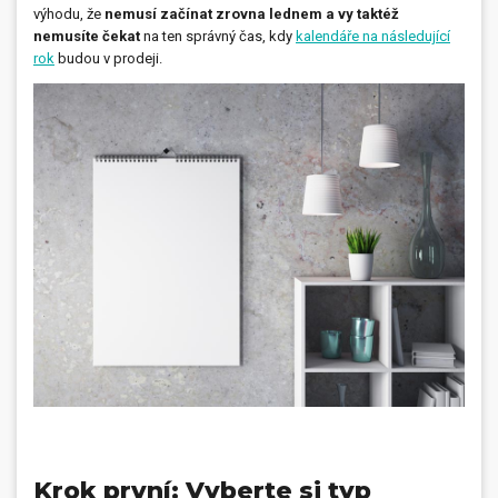
výhodu, že
nemusí začínat zrovna lednem a vy taktéž
Dárečky
nemusíte čekat
na ten správný čas, kdy
kalendáře na následující
rok
budou v prodeji.
PO-PÁ 8:00 - 16:00
napíšte nám
+420 516 770 521
eshop@faxcopy.cz
Úvod
Produkty
Novinky
Blog
Kontakty
Můj profil
Krok první: Vyberte si typ