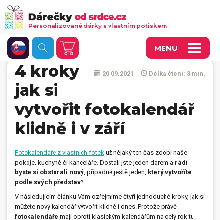
Personalizované dárky s vlastním potiskem
MENU
4 kroky
20.09.2021
Délka čtení: 3 min.
Fotoobrazy a dekorace
jak si
Kalendáře s vlastními fotkami
vytvořit fotokalendář
Trička a oděvy
klidně i v září
Personalizované hry
Fotokalendáře z vlastních fotek
už nějaký ten čas zdobí naše
Hrnečky a keramika
pokoje, kuchyně či kanceláře. Dostali jste jeden darem a
rádi
byste si obstarali nový
, případně ještě jeden,
který vytvoříte
Doplňky do kanceláře, domácnosti, auta
podle svých představ
?
Přívěsky, dog tagy, odznaky
V následujícím článku Vám ozřejmíme čtyři jednoduché kroky, jak si
můžete nový kalendář vytvořit klidně i dnes. Protože právě
Tašky, vaky, ruksaky
fotokalendáře
mají oproti klasickým kalendářům na celý rok tu