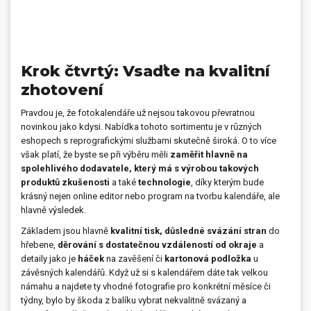
Krok čtvrtý: Vsaďte na kvalitní
zhotovení
Pravdou je, že fotokalendáře už nejsou takovou převratnou
novinkou jako kdysi. Nabídka tohoto sortimentu je v různých
eshopech s reprografickými službami skutečně široká. O to více
však platí, že byste se při výběru měli
zaměřit hlavně na
spolehlivého dodavatele, který má s výrobou takových
produktů zkušenosti
a také
technologie
, díky kterým bude
krásný nejen online editor nebo program na tvorbu kalendáře, ale
hlavně výsledek.
Základem jsou hlavně
kvalitní tisk, důsledné svázání stran
do
hřebene,
děrování s dostatečnou vzdáleností od okraje
a
detaily jako je
háček
na zavěšení či
kartonová podložka
u
závěsných kalendářů. Když už si s kalendářem dáte tak velkou
námahu a najdete ty vhodné fotografie pro konkrétní měsíce či
týdny, bylo by škoda z balíku vybrat nekvalitně svázaný a