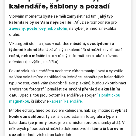
kalendáře, šablony a pozadí
V prvním momentu byste se měli zamyslet nad tím,
jaký typ
kalendáře by se Vám nejvíce líbil
. Ať už se rozhodnete pro
závěsný, posterový
nebo
stolní
, na výběr je hned z několika
druhů.
V kategorii stolních jsou v nabídce
měsíční, dvoutýdenní a
týdenní kalendáře
. U závěsných kalendářů si můžete zvolit buď
roční, nebo měsíční
a to v různých formátech a také s různou
orientací (na výšku, na šířku).
Pokud však s kalendářem nechcete vůbec manipulovat a vytvořilo
se Vám volné místo například na ledničce, sáhněte po kalendářích
typu poster, které Vám (podobně jako plakáty), budou v kombinaci
s vybranou fotografií, přinášet
celoroční přehled o aktuálním
datu
. Specialitou jsou potom kalendáře ve spojení
s praktickou
magnetkou
, či šikovné
kapesní kalendáře
.
Mnohé editory, hned po zvolení kalendáře, nabízejí možnost
vybrat
konkrétní šablonu
. Ty se liší uspořádáním fotografií a typem
kalendária (
se jmény
, beze jmen, s místem pro poznámky atd.). V
některých případech si můžete dokonce zvolit i
téma či barevné
pozadí
jednotlivých stran kalendáře.