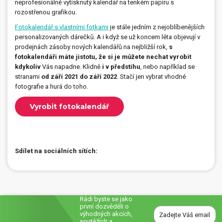
neprofesionálně vytisknutý kalendář na tenkém papíru s
rozostřenou grafikou.
Fotokalendář s vlastními fotkami
je stále jedním z nejoblíbenějších
personalizovaných dárečků. A i když se už koncem léta objevují v
prodejnách zásoby nových kalendářů na nejbližší rok,
s
fotokalendáři máte jistotu, že si je můžete nechat vyrobit
kdykoliv
Vás napadne. Klidně
i v předstihu
, nebo například se
stranami
od září 2021 do září 2022
. Stačí jen vybrat vhodné
fotografie a hurá do toho.
Vyrobit fotokalendář
Sdílet na sociálních sítích:
Rádi byste se jako
první dozvěděli o
výhodných akcích,
soutěžích a