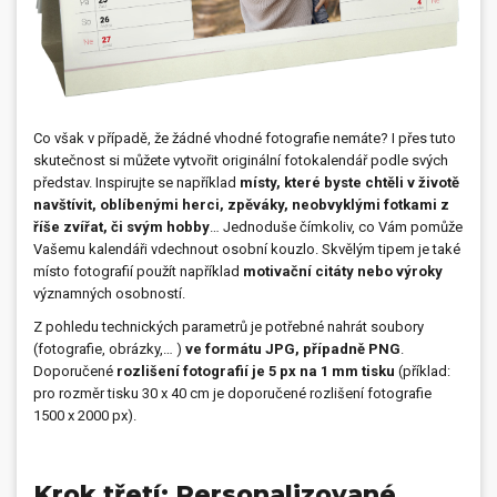
Co však v případě, že žádné vhodné fotografie nemáte? I přes tuto
skutečnost si můžete vytvořit originální fotokalendář podle svých
představ. Inspirujte se například
místy, které byste chtěli v životě
navštívit, oblíbenými herci, zpěváky, neobvyklými fotkami z
říše zvířat, či svým hobby
… Jednoduše čímkoliv, co Vám pomůže
Vašemu kalendáři vdechnout osobní kouzlo. Skvělým tipem je také
místo fotografií použít například
motivační citáty nebo výroky
významných osobností.
Z pohledu technických parametrů je potřebné nahrát soubory
(fotografie, obrázky,… )
ve formátu JPG, případně PNG
.
Doporučené
rozlišení fotografií je 5 px na 1 mm tisku
(příklad:
pro rozměr tisku 30 x 40 cm je doporučené rozlišení fotografie
1500 x 2000 px).
Krok třetí: Personalizované