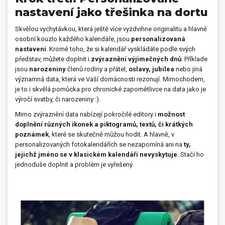
nastavení jako třešinka na dortu
Skvělou vychytávkou, která ještě více vyzdvihne originalitu a hlavně
osobní kouzlo každého kalendáře, jsou
personalizovaná
nastavení
. Kromě toho, že si kalendář vyskládáte podle svých
představ, můžete doplnit i
zvýraznění výjimečných dnů
. Příklade
jsou
narozeniny
členů rodiny a přátel,
oslavy, jubilea
nebo jiná
významná data, která ve Vaší domácnosti rezonují. Mimochodem,
je to i skvělá pomůcka pro chronické zapomětlivce na data jako je
výročí svatby, či narozeniny :).
Mimo zvýraznění data nabízejí pokročilé editory i
možnost
doplnění různých ikonek a piktogramů, textů, či krátkých
poznámek
, které se skutečně můžou hodit. A hlavně, v
personalizovaných fotokalendářích se nezapomíná ani na
ty,
jejichž jméno se v klasickém kalendáři nevyskytuje
. Stačí ho
jednoduše doplnit a problém je vyřešený.