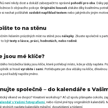
řků není nikdy dost a dokáží zabezpečit to správné
pohodlí pro oba
. Dáky je
y pro učitelku
Dárky pro prarodiče
ložnice či obývacího pokoje.
Originální kousek
získáte díky kvalitnímu potisk
 si nechat polštářek
ozdobit například textem
nebo jakýmkoliv jiným motiv
Dekorační předměty jako
y pro celou rodinu
ište to na stěnu
dárek
ičním řešením prázdných míst na stěně jsou
nálepky
. Zkuste společně s part
 to být
texty o lásce, práci, hodnotách, nebo rodině
.
ečenské hry jako dárek
Dárky pro psa
 jsou mé klíče?
dého hnízdečka lásky jsou klíče, které potřebují místo, kde je vždy najdete.
oplněk si hravě
vyrobíte i sami
. Potřebujete jen dva věšáky na klíče, dřevěnou
a pod každý napište jméno.
nujte společně – do kalendáře s Vaši
ický víkend ve dvojici? Kreativní workshop? Ať už spolu plánujete cokoliv, za
alendář s Vašimi fotografiemi
, nebo různé jiné tipy originálních kalendářů.
ě stolních najdete kalendáře měsíční, dvoutýdenní a týdenní.