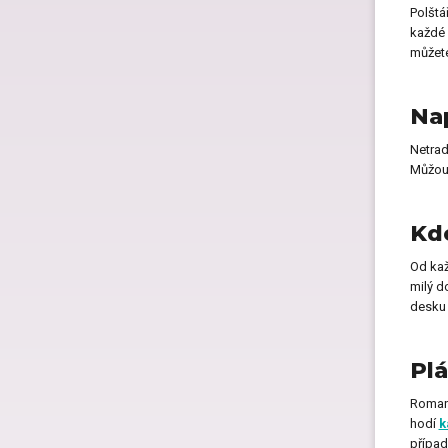
Polštá
Dárk
každé 
můžete
Dárk
Nap
Netrad
Můžou
Spol
Kde
Od kaž
milý d
desku 
Plá
Romant
hodí
k
případ