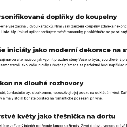
rsonifikované doplňky do koupelny
elně vše začíná u dvou kartáčků. Nimi však zařízení koupelny zdaleka nekonč
 iniciály
. Pokud upřednostňujete méně romantiky, poohlédněte se po
vtipn
e iniciály jako moderní dekorace na 
zajímavou alternativou, jak vyplnit prázdné stěny Vašeho bytu, jsou dřevěná pí
 samostatně jako Vaše iniciály. Dřevěná písmena se perfektně hodí například
kon na dlouhé rozhovory
adě, že vlastníte byt s balkonem, nepoužívejte jej pouze na odkládání věcí.
Zaři
ky a malý stolík bohatě postačí na romantické posezení při víně.
stvé květy jako třešnička na dortu
ejlépe zařízený interiér potřebuje
kousek přírody
. Život do bytu vnesou právě 