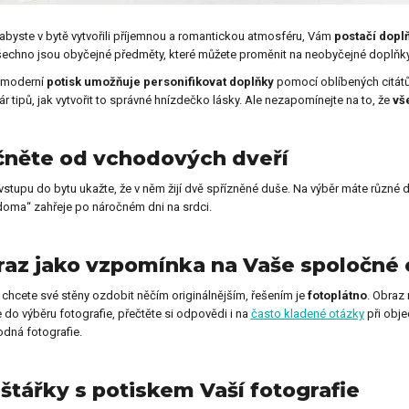
 abyste v bytě vytvořili příjemnou a romantickou atmosféru, Vám
postačí dopl
y pro kolegu
Dárky na Den dětí
šechno jsou obyčejné předměty, které můžete proměnit na neobyčejné doplňky
 moderní
potisk umožňuje personifikovat doplňky
pomocí oblíbených citátů
r tipů, jak vytvořit to správné hnízdečko lásky. Ale nezapomínejte na to, že
vš
y ke Dni otců
Dárky k svátku
čněte od vchodových dveří
 vstupu do bytu ukažte, že v něm žijí dvě spřízněné duše. Na výběr máte různé de
y k výročí
Dárky k Valentýnu
 doma“ zahřeje po náročném dni na srdci.
az jako vzpomínka na Vaše spoločné 
y na křtiny
Dárky pro ženy
chcete své stěny ozdobit něčím originálnějším, řešením je
fotoplátno
. Obraz 
e do výběru fotografie, přečtěte si odpovědi i na
často kladené otázky
při obje
odná fotografie.
y pro děti
Dárky na Vánoce
štářky s potiskem Vaší fotografie