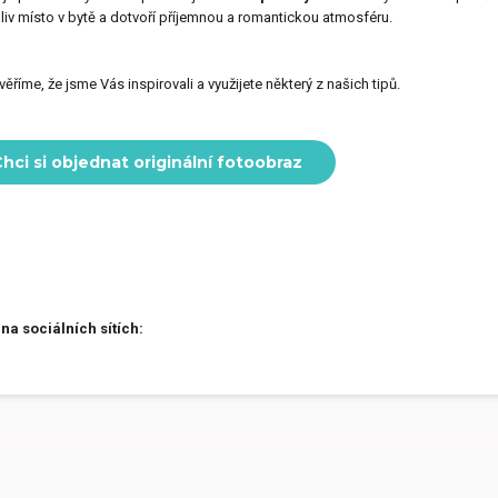
liv místo v bytě a dotvoří příjemnou a romantickou atmosféru.
věříme, že jsme Vás inspirovali a využijete některý z našich tipů.
hci si objednat originální fotoobraz
 na sociálních sítích: