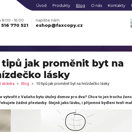
Úvod
Produkty
Blog
O nás
Kontakty
8:00 - 16:00
napište nám
 516 770 521
eshop@faxcopy.cz
 tipů jak proměnit byt na
ízdečko lásky
obraz na plátně z Vašich
Fotohodiny na plátně se
grafií
skrytým rámem
 stránka
Blog
10 tipů jak proměnit byt na hnízdečko lásky
ko s vlastní fotkou
Mikina s vlastní fotkou
e vytvořit z Vašeho bytu útulný domov pro dva? Chce to jen trochu žen
Fotoobraz PREMIUM
ONLINE
obraz KLASIK vícedílný
Hrací karty s vlastním
EDITOR
vícedílný
ebujete žádné přestavby. Stejně jako lásku, i příjemné bydlení tvoří mal
so s fotkami
potiskem
čky s vlastním potiskem,
Pokladnička s potiskem
kami nebo jménem
tní košilka s vlastním
Dětské body s potiskem
Fotomagnetky s vlastní
iskem
táře s vlastním potiskem
Fotodekorace na hliníkov
ONLINE
fotografií
oobraz AKRYL
EDITOR
desce
le z fotky