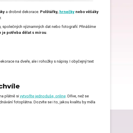
ňky
a drobné dekorace.
Polštářky,
hrnečky
nebo věšáky
Dárky ke Dni matek
.
, společných významných dat nebo fotografií. Přinášíme
e je potřeba dělat s mírou
.
Dárky k narozeninám
korace na dveře, ale i rohožky s nápisy. I obyčejný text
Dárky na svatbu
chvíle
Dárky pro muže
na plátně si
vytvoříte jednoduše, online
. Dříve, než se
dnávání fotoplátna. Dozvíte se i to, jakou kvalitu by měla
Dárky pro zdravotní sestru