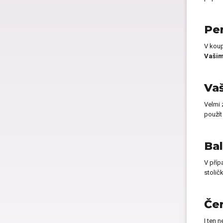
Pe
V koup
Vašimi
Vaš
Velmi 
použít
Bal
V příp
stolič
Čer
I ten n