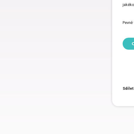
jakéko
Pevně 
C
Sdílet