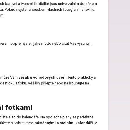
jich barevní a tvarové flexibilitě jsou univerzálním doplňkem
Dárky pro páry
u. Pokud nejste fanouškem vlastních fotografií na textilu,
em.
Hry pro děti jako dárek
nerem popřemýšlet, jaké motto nebo citát Vás vystihují.
Dárky pro kočku
 Pomůže Vám
věšák u vchodových dveří
. Tento praktický a
 destičku a fixku. Věšáky přilepte nebo našroubujte na
mi fotkami
pište si to do kalendáře. Na společné plány se perfektně
 Můžete si vybrat mezi
nástěnnými a stolními kalendáři
. V