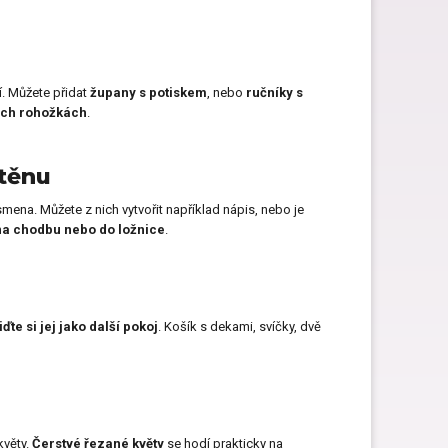
í. Můžete přidat
župany s potiskem
, nebo
ručníky s
ých rohožkách
.
stěnu
smena. Můžete z nich vytvořit například nápis, nebo je
na chodbu nebo do ložnice
.
ďte si jej jako další pokoj
. Košík s dekami, svíčky, dvě
květy.
Čerstvé řezané květy
se hodí prakticky na