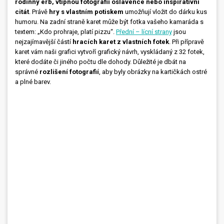
rodinný erb, vtipnou fotografii oslavence nebo inspirativní
citát
. Právě
hry s vlastním potiskem
umožňují vložit do dárku kus
humoru. Na zadní straně karet může být fotka vašeho kamaráda s
textem: „Kdo prohraje, platí pizzu“.
Přední – lícní strany
jsou
nejzajímavější částí
hracích karet z vlastních fotek
. Při přípravě
karet vám naši grafici vytvoří grafický návrh, vyskládaný z 32 fotek,
které dodáte či jiného počtu dle dohody. Důležité je dbát na
správné
rozlišení fotografií
, aby byly obrázky na kartičkách ostré
a plné barev.