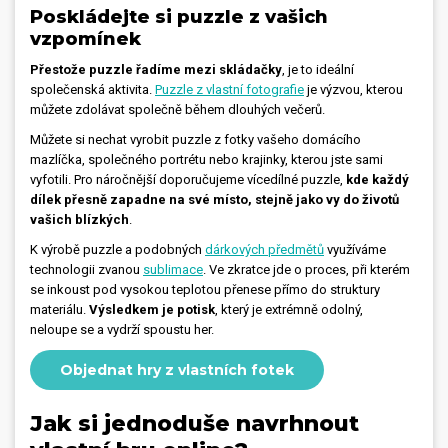
Poskládejte si puzzle z vašich
vzpomínek
Přestože puzzle řadíme mezi skládačky
, je to ideální
společenská aktivita.
Puzzle z vlastní fotografie
je výzvou, kterou
můžete zdolávat společně během dlouhých večerů.
Můžete si nechat vyrobit puzzle z fotky vašeho domácího
mazlíčka, společného portrétu nebo krajinky, kterou jste sami
vyfotili. Pro náročnější doporučujeme vícedílné puzzle,
kde každý
dílek přesně zapadne na své místo, stejně jako vy do životů
vašich blízkých
.
K výrobě puzzle a podobných
dárkových předmětů
využíváme
technologii zvanou
sublimace
. Ve zkratce jde o proces, při kterém
se inkoust pod vysokou teplotou přenese přímo do struktury
materiálu.
Výsledkem je potisk
, který je extrémně odolný,
neloupe se a vydrží spoustu her.
Objednat hry z vlastních fotek
Jak si jednoduše navrhnout