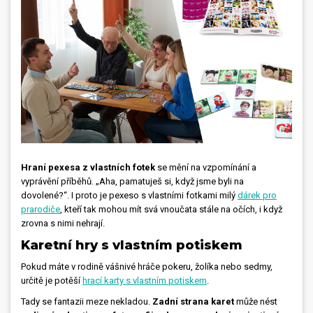
Hraní pexesa z vlastních fotek
se mění na vzpomínání a
vyprávění příběhů. „Aha, pamatuješ si, když jsme byli na
dovolené?“. I proto je pexeso s vlastními fotkami milý
dárek pro
prarodiče
, kteří tak mohou mít svá vnoučata stále na očích, i když
zrovna s nimi nehrají.
Karetní hry s vlastním potiskem
Pokud máte v rodině vášnivé hráče pokeru, žolíka nebo sedmy,
určitě je potěší
hrací karty s vlastním potiskem
.
Tady se fantazii meze nekladou.
Zadní strana karet
může nést