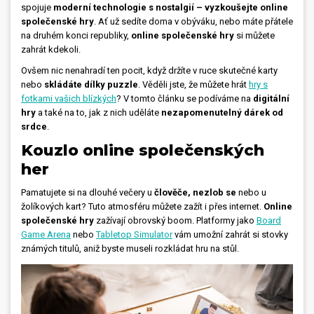
spojuje
moderní technologie s nostalgií – vyzkoušejte online
společenské hry
. Ať už sedíte doma v obýváku, nebo máte přátele
Dárečky
na druhém konci republiky,
online společenské hry
si můžete
zahrát kdekoli.
PO-PÁ 8:00 - 16:00
napíšte nám
Ovšem nic nenahradí ten pocit, když držíte v ruce skutečné karty
+420 516 770 521
eshop@faxcopy.cz
nebo
skládáte dílky puzzle
. Věděli jste, že můžete hrát
hry s
fotkami vašich blízkých
? V tomto článku se podíváme na
digitální
Úvod
Produkty
hry
a také na to, jak z nich uděláte
nezapomenutelný dárek od
srdce
.
Novinky
Blog
Kouzlo online společenských
Kontakty
her
Pamatujete si na dlouhé večery u
člověče, nezlob se
nebo u
Můj profil
žolíkových kart? Tuto atmosféru můžete zažít i přes internet.
Online
společenské hry
zažívají obrovský boom. Platformy jako
Board
Game Arena
nebo
Tabletop Simulator
vám umožní zahrát si stovky
známých titulů, aniž byste museli rozkládat hru na stůl.