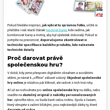
Pokud hledáte inspiraci,
jak vybrat tu správnou fotku
, určitě si
přečtěte i náš starší článek
typologii barev
, kde radíme, jak
kombinovat barvy a motivy, aby byl výsledek dokonalý. Pokud si
potrpíte na preciznost,
doporučujeme zkontrolovat si
technické specifikace každého produktu, kde naleznete
technické detaily
.
Proč darovat právě
společenskou hru?
V době, kdy jsme přesyceni digitálním obsahem a sociálními
sítěmi, je návrat k „offline“ zábavě vzácný.
Objednat společenské
hry online
je otázkou pár kliknutí, ale radost z nich trvá roky.
Ať už se rozhodnete pro
online společenské hry
na dálku, nebo
vsadíte na
skutečný originál z nabídky personalizovaných
her
, vytvoříte něco, co bude bavit celou rodinu. Spolu s časem,
který věnujete s vašimi blízkými, jsou nejkrásnější dárky ty, které
darujete od srdce
.