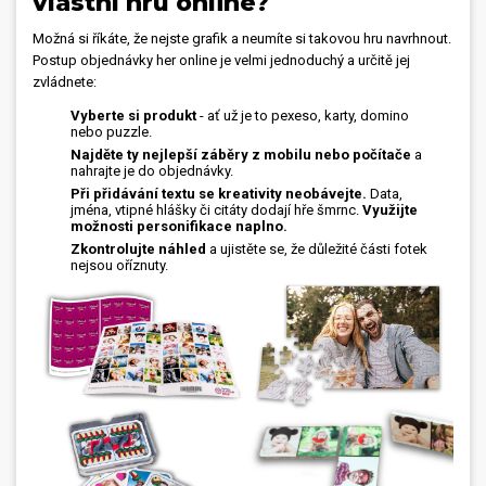
vlastní hru online?
Možná si říkáte, že nejste grafik a neumíte si takovou hru navrhnout.
Postup objednávky her online je velmi jednoduchý a určitě jej
zvládnete:
Vyberte si produkt
- ať už je to pexeso, karty, domino
nebo puzzle.
Najděte ty nejlepší záběry z mobilu nebo počítače
a
nahrajte je do objednávky.
Při přidávání textu se kreativity neobávejte.
Data,
jména, vtipné hlášky či citáty dodají hře šmrnc.
Využijte
možnosti personifikace naplno.
Zkontrolujte náhled
a ujistěte se, že důležité části fotek
nejsou oříznuty.