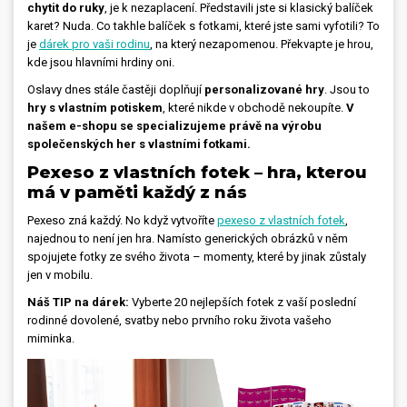
chytit do ruky
, je k nezaplacení. Představili jste si klasický balíček
karet? Nuda. Co takhle balíček s fotkami, které jste sami vyfotili? To
je
dárek pro vaši rodinu
, na který nezapomenou. Překvapte je hrou,
kde jsou hlavními hrdiny oni.
Oslavy dnes stále častěji doplňují
personalizované hry
. Jsou to
hry s vlastním potiskem
, které nikde v obchodě nekoupíte.
V
našem e-shopu se specializujeme právě na výrobu
společenských her s vlastními fotkami.
Pexeso z vlastních fotek – hra, kterou
má v paměti každý z nás
Pexeso zná každý. No když vytvoříte
pexeso z vlastních fotek
,
najednou to není jen hra. Namísto generických obrázků v něm
spojujete fotky ze svého života – momenty, které by jinak zůstaly
jen v mobilu.
Náš TIP na dárek:
Vyberte 20 nejlepších fotek z vaší poslední
rodinné dovolené, svatby nebo prvního roku života vašeho
miminka.