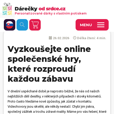
Personalizované dárky s vlastním potiskem
MENU
26.02.2026
Délka čtení: 4 min.
Fotoobrazy a dekorace
Vyzkoušejte online
Kalendáře s vlastními fotkami
společenské hry,
Trička a oděvy
které rozproudí
Personalizované hry
každou zábavu
Hrnečky a keramika
Doplňky do kanceláře, domácnosti, auta
V dnešní uspěchané době je naprosto běžné, že nás od našich
nejbližších dělí desítky, v některých případech i stovky kilometrů.
Přívěsky, dog tagy, odznaky
Proto často hledáme nové způsoby, jak zůstat v kontaktu.
Videohovory jsou skvělé, ale někdy nestačí. Chybí jim jiskra,
společný zážitek a trochu zdravé rivality. Máme pro vás řešení, které
Tašky, vaky, ruksaky