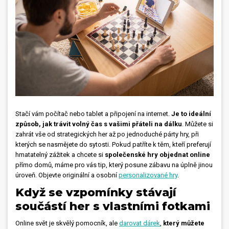
Stačí vám počítač nebo tablet a připojení na internet.
Je to ideální
způsob, jak trávit volný čas s vašimi přáteli na dálku
. Můžete si
zahrát vše od strategických her až po jednoduché párty hry, při
kterých se nasmějete do sytosti. Pokud patříte k těm, kteří preferují
hmatatelný zážitek a chcete si
společenské hry objednat online
přímo domů, máme pro vás tip, který posune zábavu na úplně jinou
úroveň. Objevte originální a osobní
personalizované hry
.
Když se vzpomínky stávají
součástí her s vlastními fotkami
Online svět je skvělý pomocník, ale
darovat dárek
,
který můžete