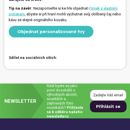
Tip na závěr:
Nezapomeňte si ke hře objednat i
hrnek s vlastním
potiskem
, abyste si při hraní mohli vychutnat svůj oblíbený čaj nebo
kávu ze stejně originálního kousku.
Objednat personalizované hry
Sdílet na sociálních sítích:
Rádi byste se jako
první dozvěděli o
výhodných akcích,
soutěžích a
NEWSLETTER
zajímavých foto
novinkách?
Přihlaste
se k odběru našeho
newsletteru.