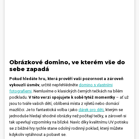
Obrázkové domino, ve kterém vše do
sebe zapadá
Pokud hledáte hru, která prověří vaši pozornost a zároveň
vykouzlí úsměv
, určitě nepřehlédněte
domino s vlastními
fotografiemi
. Nemluvíme o klasických černých tečkách na bílém
podkladu.
V této verzi spojujete k sobě tytéž momentky
– ať už
jsou to tváře vašich dětí, oblíbená místa z výletů nebo domácí
mazlíčci. Je to fantastická volba i jako
dárek pro děti
, kterým se
jednoduše hledají shodné obrázky než počítají tečky, a zároveň si
tak upevňují vzpomínky na blízké. Navíc díky kvalitnímu UV potisku
se z běžné hry rychle stane odolný rodinný poklad, který můžete
kdykoliv vytáhnout a pobavit se.