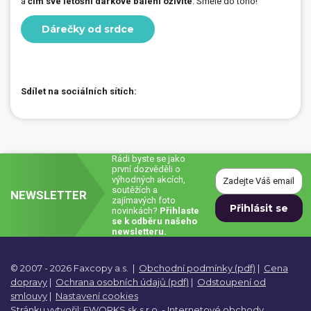
a
čím své letošní dárkové balení oživíte
. Směle do toho!
Dárečky od srdce
Sdílet na sociálních sítích:
Rádi byste se jako
první dozvěděli o
výhodných akcích,
soutěžích a
NEWSLETTER
zajímavých foto
novinkách?
Přihlaste
se k odběru našeho
newsletteru.
© 2007 - 2026 Faxcopy a.s.
|
Obchodní podmínky (pdf)
|
Cena
dopravy
|
Ochrana osobních údajů (pdf)
|
Odstoupení od
smlouvy
|
Nastavení cookies
Stránku vytvořil:
EWORKS.sk s.r.o. -
Internetové obchody,