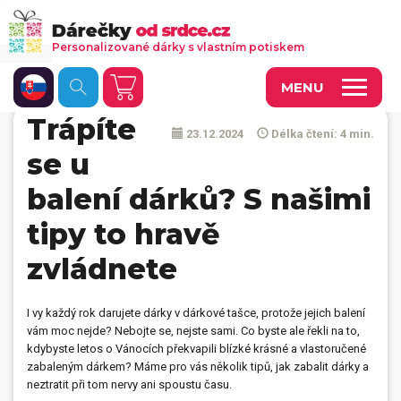
Personalizované dárky s vlastním potiskem
MENU
Trápíte
23.12.2024
Délka čtení: 4 min.
Fotoobrazy a dekorace
se u
Kalendáře s vlastními fotkami
balení dárků? S našimi
Trička a oděvy
tipy to hravě
Personalizované hry
zvládnete
Hrnečky a keramika
I vy každý rok darujete dárky v dárkové tašce, protože jejich balení
Doplňky do kanceláře, domácnosti, auta
vám moc nejde? Nebojte se, nejste sami. Co byste ale řekli na to,
kdybyste letos o Vánocích překvapili blízké krásné a vlastoručené
Přívěsky, dog tagy, odznaky
zabaleným dárkem? Máme pro vás několik tipů, jak zabalit dárky a
neztratit při tom nervy ani spoustu času.
Tašky, vaky, ruksaky