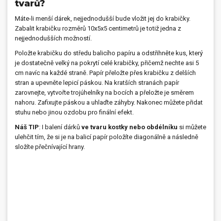
tvarů?
Máte-li menší dárek, nejjednodušší bude vložit jej do krabičky.
Zabalit krabičku rozměrů 10x5x5 centimetrů je totiž jedna z
nejjednodušších možností.
Položte krabičku do středu balicího papíru a odstřihněte kus, který
je dostatečně velký na pokrytí celé krabičky, přičemž nechte asi 5
cm navíc na každé straně. Papír přeložte přes krabičku z delších
stran a upevněte lepicí páskou. Na kratších stranách papír
zarovnejte, vytvořte trojúhelníky na bocích a přeložte je směrem
nahoru. Zafixujte páskou a uhlaďte záhyby. Nakonec můžete přidat
stuhu nebo jinou ozdobu pro finální efekt.
Náš TIP
: I balení dárků
ve tvaru kostky nebo obdélníku
si můžete
ulehčit tím, že si je na balicí papír položíte diagonálně a následně
složíte přečnívající hrany.