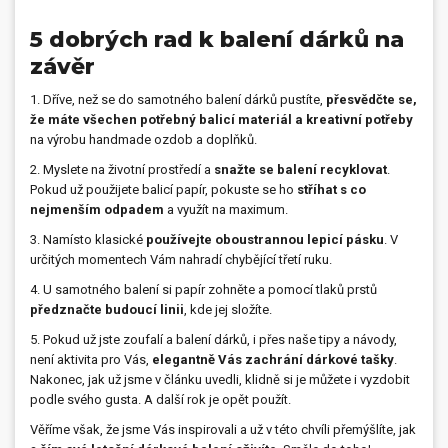
5 dobrých rad k balení dárků na
závěr
1. Dříve, než se do samotného balení dárků pustíte,
přesvědčte se,
že máte všechen potřebný balicí materiál a kreativní potřeby
na výrobu handmade ozdob a doplňků.
2. Myslete na životní prostředí a
snažte se balení recyklovat
.
Pokud už použijete balicí papír, pokuste se ho
stříhat s co
nejmenším odpadem
a využít na maximum.
3. Namísto klasické
používejte oboustrannou lepicí pásku
. V
určitých momentech Vám nahradí chybějící třetí ruku.
4. U samotného balení si papír zohněte a pomocí tlaků prstů
předznačte budoucí linii
, kde jej složíte.
5. Pokud už jste zoufalí a balení dárků, i přes naše tipy a návody,
není aktivita pro Vás,
elegantně Vás zachrání dárkové tašky
.
Nakonec, jak už jsme v článku uvedli, klidně si je můžete i vyzdobit
podle svého gusta. A další rok je opět použít.
Věříme však, že jsme Vás inspirovali a už v této chvíli přemýšlíte, jak