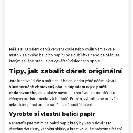
Náš TIP
: U balení dárků ve tvaru koule nebo oválu Vám skvěle
místo klasického balicího papíru poslouží látka nebo celofán, se
kterým se lépe pracuje při vytváření výsledného spoje.
Tipy, jak zabalit dárek originální
Jste kreativní duše a máte chuť balení dárku ještě něčím oživit?
Vlastnoručně zhotovený obal s nápadem
nejen
potěší
obdarovaného
, ​​ale dokáže navodit tu správnou atmosféru i
u
věčných podstromečkových frlošů
. Prosím, vybrali jsme pro vás
několik inspirací pro netradiční a nápadité balení.
Vyrobte si vlastní balicí papír
Nenatrefili jste zatím na balicí papír, který by Vás oslovil? Pro
všechny detailisty, vánoční skřítky a kreativní duše nabízíme řešení.