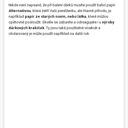
Nikde není napsané, že při balení dárků musíte použít balicí papír.
Alternativou
, která šetří Vaši peněženku, ale hlavně přírodu, je
například
papír ze starých novin, nebo látka
, které můžou
opětovně posloužit. Skvěle se zabavíte a odreagujete i u
výroby
dárkových krabiček
. Ty jsou také použitelné vícekrát a
obdarovaný je může použít například na další rok.