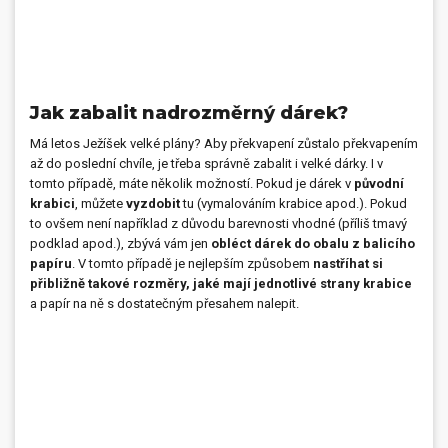
Jak zabalit nadrozměrný dárek?
Má letos Ježíšek velké plány? Aby překvapení zůstalo překvapením
až do poslední chvíle, je třeba správně zabalit i velké dárky. I v
tomto případě, máte několik možností. Pokud je dárek v
původní
krabici
, můžete
vyzdobit
tu (vymalováním krabice apod.). Pokud
to ovšem není například z důvodu barevnosti vhodné (příliš tmavý
podklad apod.), zbývá vám jen
obléct dárek do obalu z balicího
papíru
. V tomto případě je nejlepším způsobem
nastříhat si
přibližně takové rozměry, jaké mají jednotlivé strany krabice
a papír na ně s dostatečným přesahem nalepit.