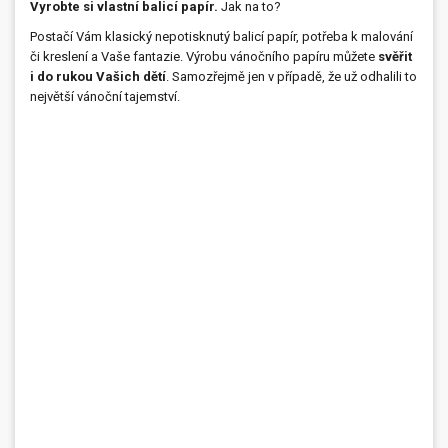
Vyrobte si vlastní balicí papír.
Jak na to?
Postačí Vám klasický nepotisknutý balicí papír, potřeba k malování
či kreslení a Vaše fantazie. Výrobu vánočního papíru můžete
svěřit
i do rukou Vašich dětí
. Samozřejmě jen v případě, že už odhalili to
největší vánoční tajemství.