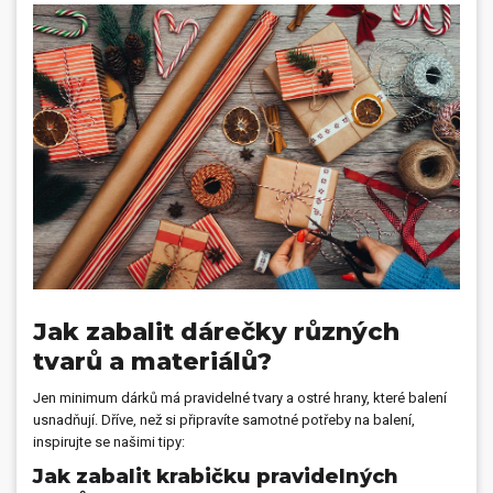
Dárečky
PO-PÁ 8:00 - 16:00
napíšte nám
+420 516 770 521
eshop@faxcopy.cz
Úvod
Produkty
Novinky
Blog
Kontakty
Můj profil
Jak zabalit dárečky různých
tvarů a materiálů?
Jen minimum dárků má pravidelné tvary a ostré hrany, které balení
usnadňují. Dříve, než si připravíte samotné potřeby na balení,
inspirujte se našimi tipy:
Jak zabalit krabičku pravidelných