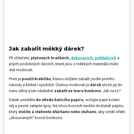
Jak zabalit měkký dárek?
Při oblečení,
plyšových hračkách,
dekoracích
,
polštářcích
a
jiných podobných dárcích, které jsou z měkkých materiálů máte
dvě možnosti.
První je
použít krabičku
, kterou můžete zabalit podle prvního
návodu a klidně i vyzdobit. Druhou možností je
dárek
stočit jej do
tvaru válce a ten následně
zabalit ve tvaru bonbonu
. Jak na to?
Dárek umístěte
do středu balicího papíru
, srolujte papír kolem
něj a pevně zalepte spoj. Na obou koncích nechte dostatek papíru,
který
stočíte a stáhnete šňůrkami nebo stuhami
, aby vznikl efekt
„zkroucených“ konců bonbonu.