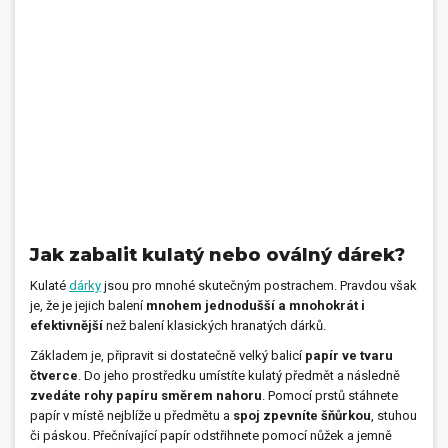
Jak zabalit kulatý nebo oválný dárek?
Kulaté
dárky
jsou pro mnohé skutečným postrachem. Pravdou však
je, že je jejich balení
mnohem jednodušší a mnohokrát i
efektivnější
než balení klasických hranatých dárků.
Základem je, připravit si dostatečně velký balicí
papír ve tvaru
čtverce
. Do jeho prostředku umístíte kulatý předmět a následně
zvedáte rohy papíru směrem nahoru
. Pomocí prstů stáhnete
papír v místě nejblíže u předmětu a
spoj zpevníte šňůrkou
, stuhou
či páskou. Přečnívající papír odstřihnete pomocí nůžek a jemně