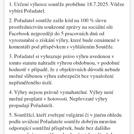
1. Určení výherce soutěže proběhne 18.7.2025. Vítěze
vybírá Pořadatel.
2. Pořadatel soutěže zašle kód na 100 % slevu
prostřednictvím soukromé zprávy na sociální síti
Facebook nejpozději do 5 pracovních dnů od
vyrozumění o získání výhry, které bude oznámené v
komentáři pod příspěvkem s vyhlášením Soutěže.
3. Pořadatel si vyhrazuje právo výhru uvedenou v
tomto statutu nahradit výhrou obdobnou, v podobné
hodnotě v případě, že z objektivních důvodů nebude
možné slíbenou výhru zabezpečit bez vynaložení
nepřiměřeného úsilí.
4. Výhry nejsou právně vymahatelné. Výhry není
možné proplatit v hotovosti. Nepřevzaté výhry
propadají Pořadateli.
5. Soutěžící, kteří zveřejní vulgární či v jiném ohledu
podle uvážení Pořadatele soutěže dobrým mravům
odporující soutěžní příspěvek, bude bez dalšího