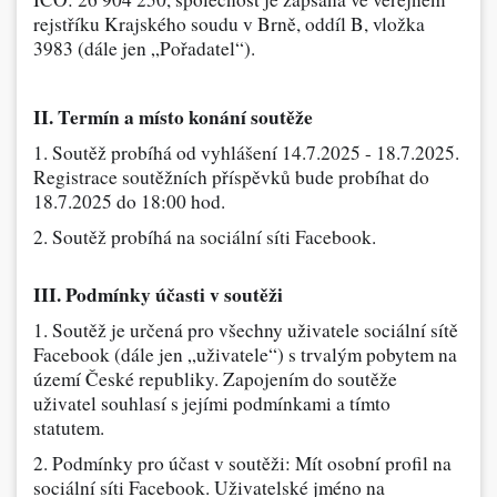
rejstříku Krajského soudu v Brně, oddíl B, vložka
Dárečky
3983 (dále jen „Pořadatel“).
PO-PÁ 8:00 - 16:00
napíšte nám
II. Termín a místo konání soutěže
+420 516 770 521
eshop@faxcopy.cz
1. Soutěž probíhá od vyhlášení 14.7.2025 - 18.7.2025.
Úvod
Produkty
Registrace soutěžních příspěvků bude probíhat do
18.7.2025 do 18:00 hod.
Novinky
Blog
2. Soutěž probíhá na sociální síti Facebook.
Kontakty
III. Podmínky účasti v soutěži
Můj profil
1. Soutěž je určená pro všechny uživatele sociální sítě
Facebook (dále jen „uživatele“) s trvalým pobytem na
území České republiky. Zapojením do soutěže
uživatel souhlasí s jejími podmínkami a tímto
statutem.
2. Podmínky pro účast v soutěži: Mít osobní profil na
sociální síti Facebook. Uživatelské jméno na