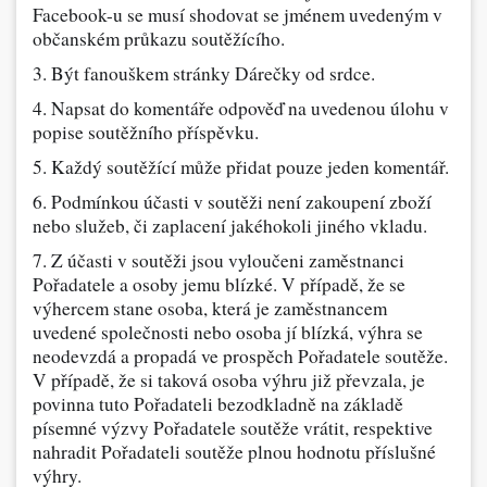
Facebook-u se musí shodovat se jménem uvedeným v
občanském průkazu soutěžícího.
3. Být fanouškem stránky Dárečky od srdce.
4. Napsat do komentáře odpověď na uvedenou úlohu v
popise soutěžního příspěvku.
5. Každý soutěžící může přidat pouze jeden komentář.
6. Podmínkou účasti v soutěži není zakoupení zboží
nebo služeb, či zaplacení jakéhokoli jiného vkladu.
7. Z účasti v soutěži jsou vyloučeni zaměstnanci
Pořadatele a osoby jemu blízké. V případě, že se
výhercem stane osoba, která je zaměstnancem
uvedené společnosti nebo osoba jí blízká, výhra se
neodevzdá a propadá ve prospěch Pořadatele soutěže.
V případě, že si taková osoba výhru již převzala, je
povinna tuto Pořadateli bezodkladně na základě
písemné výzvy Pořadatele soutěže vrátit, respektive
nahradit Pořadateli soutěže plnou hodnotu příslušné
výhry.