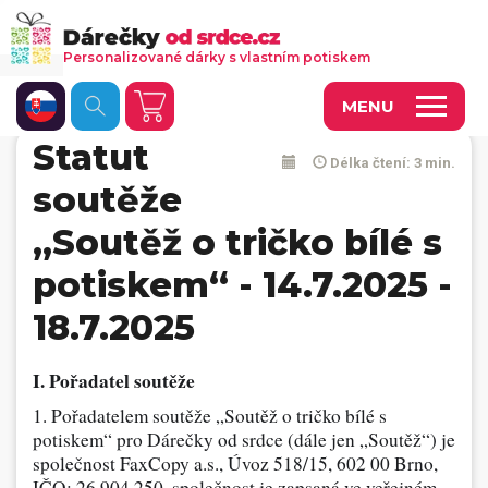
Personalizované dárky s vlastním potiskem
MENU
Statut
Délka čtení: 3 min.
Fotoobrazy a dekorace
soutěže
Kalendáře s vlastními fotkami
„Soutěž o tričko bílé s
Trička a oděvy
potiskem“ - 14.7.2025 -
Personalizované hry
18.7.2025
Hrnečky a keramika
I. Pořadatel soutěže
Doplňky do kanceláře, domácnosti, auta
1. Pořadatelem soutěže „Soutěž o tričko bílé s
Přívěsky, dog tagy, odznaky
potiskem“ pro Dárečky od srdce (dále jen „Soutěž“) je
společnost FaxCopy a.s., Úvoz 518/15, 602 00 Brno,
Tašky, vaky, ruksaky
IČO: 26 904 250, společnost je zapsaná ve veřejném