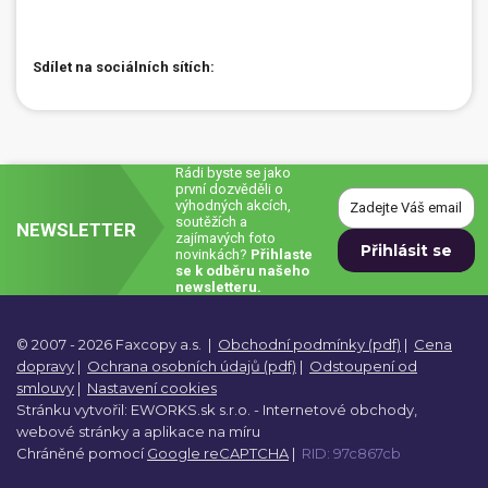
Sdílet na sociálních sítích:
Rádi byste se jako
první dozvěděli o
výhodných akcích,
soutěžích a
NEWSLETTER
zajímavých foto
novinkách?
Přihlaste
se k odběru našeho
newsletteru.
© 2007 - 2026 Faxcopy a.s.
|
Obchodní podmínky (pdf)
|
Cena
dopravy
|
Ochrana osobních údajů (pdf)
|
Odstoupení od
smlouvy
|
Nastavení cookies
Stránku vytvořil:
EWORKS.sk s.r.o. -
Internetové obchody,
webové stránky a
aplikace na míru
Chráněné pomocí
Google reCAPTCHA
|
RID: 97c867cb