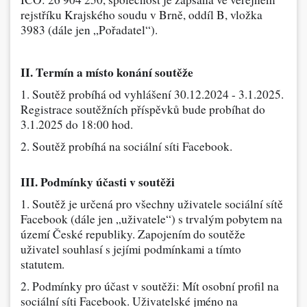
rejstříku Krajského soudu v Brně, oddíl B, vložka
Dárečky
3983 (dále jen „Pořadatel“).
PO-PÁ 8:00 - 16:00
napíšte nám
II. Termín a místo konání soutěže
+420 516 770 521
eshop@faxcopy.cz
1. Soutěž probíhá od vyhlášení 30.12.2024 - 3.1.2025.
Úvod
Produkty
Registrace soutěžních příspěvků bude probíhat do
3.1.2025 do 18:00 hod.
Novinky
Blog
2. Soutěž probíhá na sociální síti Facebook.
Kontakty
III. Podmínky účasti v soutěži
Můj profil
1. Soutěž je určená pro všechny uživatele sociální sítě
Facebook (dále jen „uživatele“) s trvalým pobytem na
území České republiky. Zapojením do soutěže
uživatel souhlasí s jejími podmínkami a tímto
statutem.
2. Podmínky pro účast v soutěži: Mít osobní profil na
sociální síti Facebook. Uživatelské jméno na