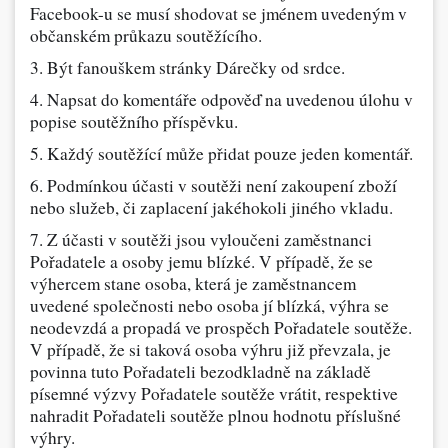
Facebook-u se musí shodovat se jménem uvedeným v
občanském průkazu soutěžícího.
3. Být fanouškem stránky Dárečky od srdce.
4. Napsat do komentáře odpověď na uvedenou úlohu v
popise soutěžního příspěvku.
5. Každý soutěžící může přidat pouze jeden komentář.
6. Podmínkou účasti v soutěži není zakoupení zboží
nebo služeb, či zaplacení jakéhokoli jiného vkladu.
7. Z účasti v soutěži jsou vyloučeni zaměstnanci
Pořadatele a osoby jemu blízké. V případě, že se
výhercem stane osoba, která je zaměstnancem
uvedené společnosti nebo osoba jí blízká, výhra se
neodevzdá a propadá ve prospěch Pořadatele soutěže.
V případě, že si taková osoba výhru již převzala, je
povinna tuto Pořadateli bezodkladně na základě
písemné výzvy Pořadatele soutěže vrátit, respektive
nahradit Pořadateli soutěže plnou hodnotu příslušné
výhry.