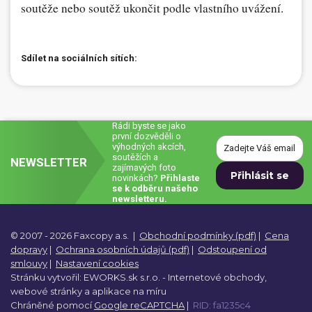
soutěže nebo soutěž ukončit podle vlastního uvážení.
Sdílet na sociálních sítích:
Rádi byste se jako
první dozvěděli o
výhodných akcích,
soutěžích a
NEWSLETTER
zajímavých foto
novinkách?
Přihlaste
se k odběru našeho
newsletteru.
© 2007 - 2026 Faxcopy a.s.
|
Obchodní podmínky (pdf)
|
Cena
dopravy
|
Ochrana osobních údajů (pdf)
|
Odstoupení od
smlouvy
|
Nastavení cookies
Stránku vytvořil:
EWORKS.sk s.r.o. -
Internetové obchody,
webové stránky a
aplikace na míru
Chráněné pomocí
Google reCAPTCHA
|
RID: fa1235c4