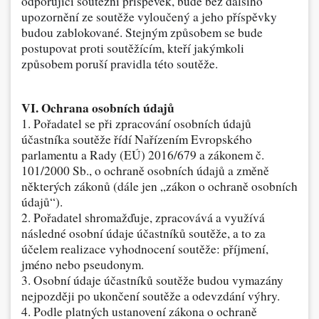
odporující soutěžní příspěvek, bude bez dalšího
upozornění ze soutěže vyloučený a jeho příspěvky
budou zablokované. Stejným způsobem se bude
postupovat proti soutěžícím, kteří jakýmkoli
způsobem poruší pravidla této soutěže.
VI. Ochrana osobních údajů
1. Pořadatel se při zpracování osobních údajů
účastníka soutěže řídí Nařízením Evropského
parlamentu a Rady (EÚ) 2016/679 a zákonem č.
101/2000 Sb., o ochraně osobních údajů a změně
některých zákonů (dále jen „zákon o ochraně osobních
údajů“).
2. Pořadatel shromažďuje, zpracovává a využívá
následné osobní údaje účastníků soutěže, a to za
účelem realizace vyhodnocení soutěže: příjmení,
jméno nebo pseudonym.
3. Osobní údaje účastníků soutěže budou vymazány
nejpozději po ukončení soutěže a odevzdání výhry.
4. Podle platných ustanovení zákona o ochraně