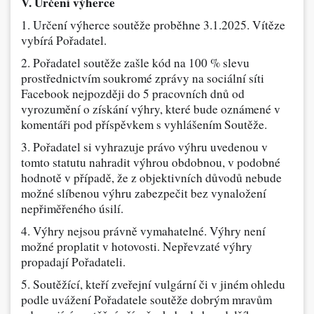
V. Určení výherce
1. Určení výherce soutěže proběhne 3.1.2025. Vítěze
vybírá Pořadatel.
2. Pořadatel soutěže zašle kód na 100 % slevu
prostřednictvím soukromé zprávy na sociální síti
Facebook nejpozději do 5 pracovních dnů od
vyrozumění o získání výhry, které bude oznámené v
komentáři pod příspěvkem s vyhlášením Soutěže.
3. Pořadatel si vyhrazuje právo výhru uvedenou v
tomto statutu nahradit výhrou obdobnou, v podobné
hodnotě v případě, že z objektivních důvodů nebude
možné slíbenou výhru zabezpečit bez vynaložení
nepřiměřeného úsilí.
4. Výhry nejsou právně vymahatelné. Výhry není
možné proplatit v hotovosti. Nepřevzaté výhry
propadají Pořadateli.
5. Soutěžící, kteří zveřejní vulgární či v jiném ohledu
podle uvážení Pořadatele soutěže dobrým mravům