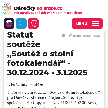
Personalizované dárky s vlastním potiskem
MENU
Statut
Délka čtení: 3 min.
Fotoobrazy a dekorace
soutěže
Kalendáře s vlastními fotkami
„Soutěž o stolní
Trička a oděvy
fotokalendář“ -
Personalizované hry
30.12.2024 - 3.1.2025
Hrnečky a keramika
I. Pořadatel soutěže
Doplňky do kanceláře, domácnosti, auta
1. Pořadatelem soutěže „Soutěž o stolní fotokalendář“
Přívěsky, dog tagy, odznaky
pro Dárečky od srdce (dále jen „Soutěž“) je
společnost FaxCopy a.s., Úvoz 518/15, 602 00 Brno,
Tašky, vaky, ruksaky
IČO: 26 904 250, společnost je zapsaná ve veřejném