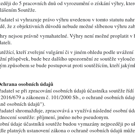
zději do 5 pracovních dnů od vyrozumění o získání výhry, kt
y pro učitelku
Dárky pro prarodiče
lášením Soutěže.
řadatel si vyhrazuje právo výhru uvedenou v tomto statutu na
dě, že z objektivních důvodů nebude možné slíbenou výhru zab
Dekorační předměty jako
y pro celou rodinu
dárek
hry nejsou právně vymahatelné. Výhry není možné proplatit v 
ateli.
utěžící, kteří zveřejní vulgární či v jiném ohledu podle uváže
ečenské hry jako dárek
Dárky pro psa
žní příspěvek, bude bez dalšího upozornění ze soutěže vylouč
ým způsobem se bude postupovat proti soutěžícím, kteří jakýmk
Ochrana osobních údajů
řadatel se při zpracování osobních údajů účastníka soutěže ř
2016/679 a zákonem č. 101/2000 Sb., o ochraně osobních údaj
ně osobních údajů“).
řadatel shromažďuje, zpracovává a využívá následné osobní údaj
nocení soutěže: příjmení, jméno nebo pseudonym.
obní údaje účastníků soutěže budou vymazány nejpozději po u
dle platných ustanovení zákona o ochraně osobních údajů může 