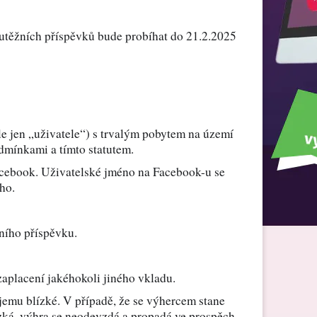
m
Tabulka s motivem psa
A
Kšiltovka s vlastním potiskem
em
Vak s potiskem
outěžních příspěvků bude probíhat do 21.2.2025
Sypaný čaj s vlastní fotkou
Dárky pro dceru
Hliníkové štítky s
g
gravírovaním
Pohlednice s vlastním
motivem
Dárky pro kamarádku
ále jen „uživatele“) s trvalým pobytem na území
dmínkami a tímto statutem.
Ručník s vlastním potiskem
 Facebook. Uživatelské jméno na Facebook-u se
Dárky pro otce
ho.
ního příspěvku.
Dárky pro manžela
zaplacení jakéhokoli jiného vkladu.
Dárky pro dědečka
 jemu blízké. V případě, že se výhercem stane
zká, výhra se neodevzdá a propadá ve prospěch