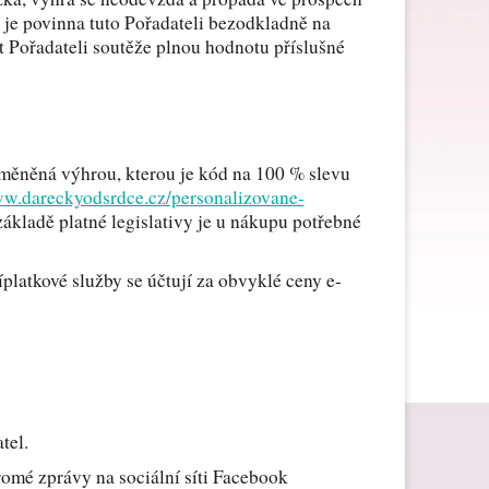
, je povinna tuto Pořadateli bezodkladně na
t Pořadateli soutěže plnou hodnotu příslušné
Dárky ke Dni matek
Dárky k narozeninám
dměněná výhrou, kterou je kód na 100 % slevu
ww.dareckyodsrdce.cz/personalizovane-
ákladě platné legislativy je u nákupu potřebné
Dárky na svatbu
íplatkové služby se účtují za obvyklé ceny e-
Dárky pro muže
Dárky pro zdravotní sestru
tel.
romé zprávy na sociální síti Facebook