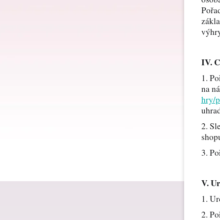
Pořad
zákla
Dárk
výhry
IV. 
Dárk
1. Po
na n
hry/
Dárk
uhrad
2. Sl
shop
Dárk
3. Po
V. U
Dárk
1. Ur
2. Po