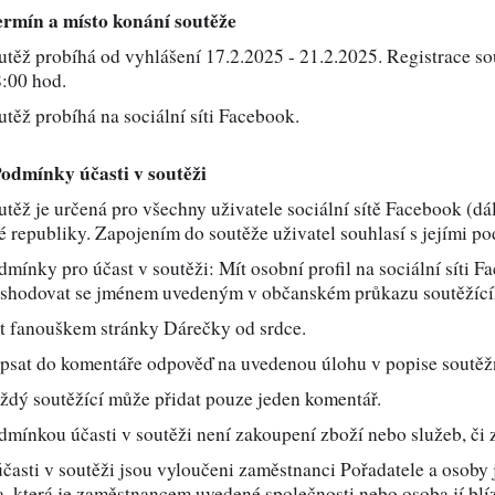
Přívěsek na klíče s vlastní
ěsek gravírovaný – pár
ermín a místo konání soutěže
motivem
ka s motivem
Tričko s motivem PLEMEN
ka přes rameno s
tírání LINEN s vlastním
Ruksaky s vlastním potisk
lovánky
PSŮ
utěž probíhá od vyhlášení 17.2.2025 - 21.2.2025. Registrace s
USB klíč s UV potiskem
ografie na dřevěném
Fotografie na hliníkové
iskem
iskem
tavci
desce
:00 hod.
y pro sestru
Dárky pro mámu
mek s gravírovanou ID
Známka na obojek Pet Ta
utěž probíhá na sociální síti Facebook.
mkou
k "tunel" s vlastním
Podložka pod myš s
ík na přezůvky s potiskem
Látková taška s potiskem
iskem
 do auta s UV potiskem
potiskem
Podmínky účasti v soutěži
ky pro manželku
Dárky pro přítelkyni
jek kožený s
utěž je určená pro všechny uživatele sociální sítě Facebook (d
vírováním
 republiky. Zapojením do soutěže uživatel souhlasí s jejími po
Placatka s vlastním
ka s potiskem
gravírováním
dmínky pro účast v soutěži: Mít osobní profil na sociální síti
y pro babičku
Dárky pro kolegyni
 shodovat se jménem uvedeným v občanském průkazu soutěžící
t fanouškem stránky Dárečky od srdce.
sung Art Panel pre Music
e a tisk 5 ks fotografií
psat do komentáře odpověď na uvedenou úlohu v popise soutěž
y pro bratra
Dárky pro syna
ždý soutěžící může přidat pouze jeden komentář.
dmínkou účasti v soutěži není zakoupení zboží nebo služeb, či 
y pro přítele
Dárky pro kamaráda
účasti v soutěži jsou vyloučeni zaměstnanci Pořadatele a osoby
, která je zaměstnancem uvedené společnosti nebo osoba jí blí