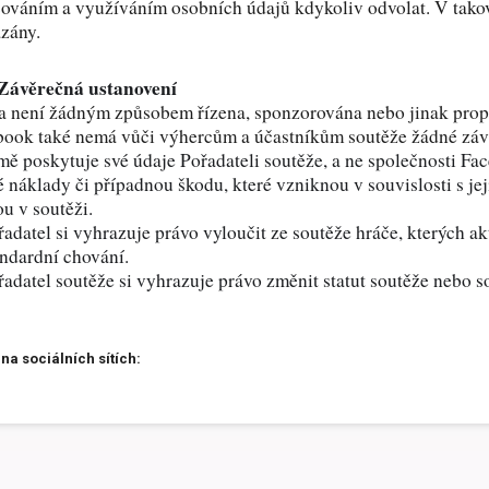
ováním a využíváním osobních údajů kdykoliv odvolat. V tako
zány.
 Závěrečná ustanovení
a není žádným způsobem řízena, sponzorována nebo jinak prop
book také nemá vůči výhercům a účastníkům soutěže žádné zá
ě poskytuje své údaje Pořadateli soutěže, a ne společnosti F
 náklady či případnou škodu, které vzniknou v souvislosti s jejic
u v soutěži.
řadatel si vyhrazuje právo vyloučit ze soutěže hráče, kterých 
ndardní chování.
řadatel soutěže si vyhrazuje právo změnit statut soutěže nebo s
 na sociálních sítích: