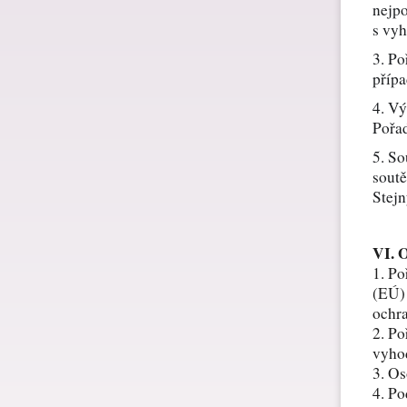
nejpo
Dárk
s vyh
3. Po
přípa
Dárk
4. Vý
Pořad
5. So
Spol
soutě
Stejn
VI. 
1. Po
(EÚ) 
ochra
2. Po
vyhod
3. Os
4. Po