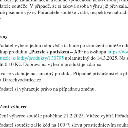
atele soutěže. V případě, že si taková osoba výhru již převzala
dě písemné výzvy Pořadatele soutěže vrátit, respektive nahradi
y pro kolegu
Dárky na Den dětí
.
Ceny
y ke Dni otců
Dárky k svátku
řadatel vybere jednu odpověď a ta bude po skončení soutěže o
„Puzzle s potiskem – A3“
ákup produktu
na e-shopu
https://w
puzzle-z-fotky/produkty/130795
uplatnitelný
do 14.3.2025. Na z
y k výročí
Dárky k Valentýnu
it 0,10 Kč. Doprava na výherní produkt je zdarma.
eva se vztahuje na samotný produkt. Případné příslušenství a př
u Dareckyodsrdce.cz.
y na křtiny
Dárky pro ženy
řadatel si vyhrazuje právo na případnou změnu.
rčení výherce
y pro děti
Dárky na Vánoce
čení výherce soutěže proběhne 21.2.2025. Vítěze vybírá Pořada
řadatel soutěže zašle kód na 100 % slevu prostřednictvím souk