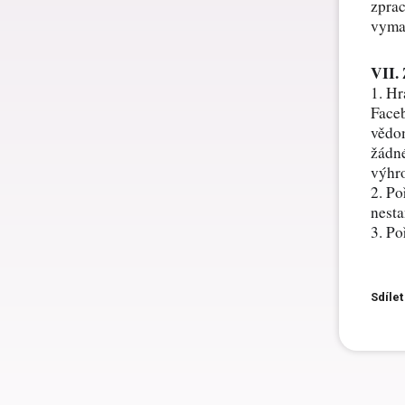
zprac
vyma
VII.
1. Hr
Face
vědom
žádné
výhro
2. Po
nesta
3. Po
Sdílet