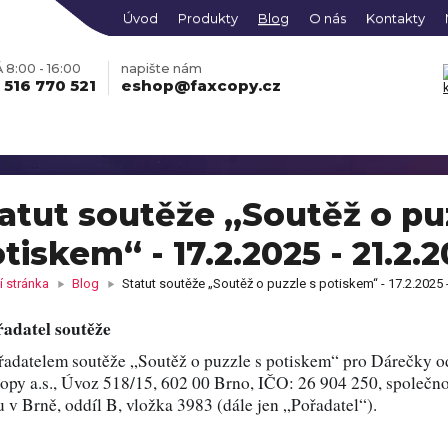
Úvod
Produkty
Blog
O nás
Kontakty
8:00 - 16:00
napište nám
 516 770 521
eshop@faxcopy.cz
atut soutěže „Soutěž o pu
tiskem“ - 17.2.2025 - 21.2.
obraz na plátně z Vašich
Fotohodiny na plátně se
grafií
skrytým rámem
 stránka
Blog
Statut soutěže „Soutěž o puzzle s potiskem“ - 17.2.2025 
ko s vlastní fotkou
Mikina s vlastní fotkou
řadatel soutěže
Fotoobraz PREMIUM
ONLINE
obraz KLASIK vícedílný
Hrací karty s vlastním
EDITOR
vícedílný
so s fotkami
řadatelem soutěže „Soutěž o puzzle s potiskem“ pro Dárečky od
potiskem
čky s vlastním potiskem,
py a.s., Úvoz 518/15, 602 00 Brno, IČO: 26 904 250, společnos
Pokladnička s potiskem
kami nebo jménem
tní košilka s vlastním
 v Brně, oddíl B, vložka 3983 (dále jen „Pořadatel“).
Dětské body s potiskem
Fotomagnetky s vlastní
iskem
táře s vlastním potiskem
Fotodekorace na hliníkov
ONLINE
fotografií
oobraz AKRYL
EDITOR
desce
le z fotky