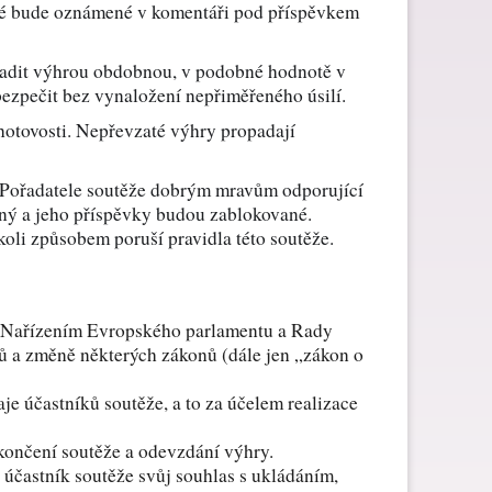
eré bude oznámené v komentáři pod příspěvkem
Dárky pro páry
hradit výhrou obdobnou, v podobné hodnotě v
ezpečit bez vynaložení nepřiměřeného úsilí.
Hry pro děti jako dárek
hotovosti. Nepřevzaté výhry propadají
ní Pořadatele soutěže dobrým mravům odporující
Dárky pro kočku
ený a jeho příspěvky budou zablokované.
oli způsobem poruší pravidla této soutěže.
ídí Nařízením Evropského parlamentu a Rady
ů a změně některých zákonů (dále jen „zákon o
e účastníků soutěže, a to za účelem realizace
končení soutěže a odevzdání výhry.
účastník soutěže svůj souhlas s ukládáním,