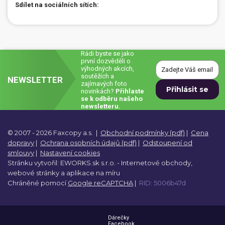
Sdílet na sociálních sítích:
Rádi byste se jako
první dozvěděli o
výhodných akcích,
soutěžích a
NEWSLETTER
zajímavých foto
novinkách?
Přihlaste
se k odběru našeho
newsletteru.
© 2007 - 2026 Faxcopy a.s.
|
Obchodní podmínky (pdf)
|
Cena
dopravy
|
Ochrana osobních údajů (pdf)
|
Odstoupení od
smlouvy
|
Nastavení cookies
Stránku vytvořil:
EWORKS.sk s.r.o. -
Internetové obchody,
webové stránky a
aplikace na míru
Chráněné pomocí
Google reCAPTCHA
|
RID: 5006b47d
Dárečky
Facebook