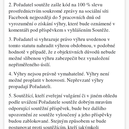
2. Pořadatel soutěže zašle kód na 100 % slevu
prostřednictvím soukromé zprávy na sociální síti
Facebook nejpozději do 5 pracovních dnů od
vyrozumění o získání výhry, které bude oznámené v
komentáři pod příspěvkem s vyhlášením Soutěže.
3. Pořadatel si vyhrazuje právo výhru uvedenou v
tomto statutu nahradit výhrou obdobnou, v podobné
hodnotě v případě, že z objektivních důvodů nebude
možné slíbenou výhru zabezpečit bez vynaložení
nepřiměřeného úsilí.
4. Výhry nejsou právně vymahatelné. Výhry není
možné proplatit v hotovosti. Nepřevzaté výhry
propadají Pořadateli.
5. Soutěžící, kteří zveřejní vulgární či v jiném ohledu
podle uvážení Pořadatele soutěže dobrým mravům
odporující soutěžní příspěvek, bude bez dalšího
upozornění ze soutěže vyloučený a jeho příspěvky
budou zablokované. Stejným způsobem se bude
postupovat proti soutěžícím, kteří jakýmkoli