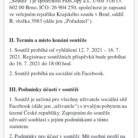
„Soutěž“) je společnost FaxCopy a.s., Úvoz 518/15,
602 00 Brno, IČO: 26 904 250, společnost je zapsaná
Dárečky
ve veřejném rejstříku Krajského soudu v Brně, oddíl
B, vložka 3983 (dále jen „Pořadatel“).
PO-PÁ 8:00 - 16:00
napíšte nám
+420 516 770 521
eshop@faxcopy.cz
II. Termín a místo konání soutěže
Úvod
Produkty
1. Soutěž probíhá od vyhlášení 12. 7. 2021 – 16. 7.
2021. Registrace soutěžních příspěvků bude probíhat
Novinky
Blog
do 16. 7. 2021 do 18:00 hod.
Kontakty
2. Soutěž probíhá na sociální síti Facebook.
Můj profil
III. Podmínky účasti v soutěži
1. Soutěž je určená pro všechny uživatele sociální sítě
Facebook (dále jen „uživatele“) s trvalým pobytem na
území České republiky. Zapojením do soutěže
uživatel souhlasí s jejími podmínkami a tímto
statutem.
2. Podmínky pro účast v soutěži: Mít osobní profil na