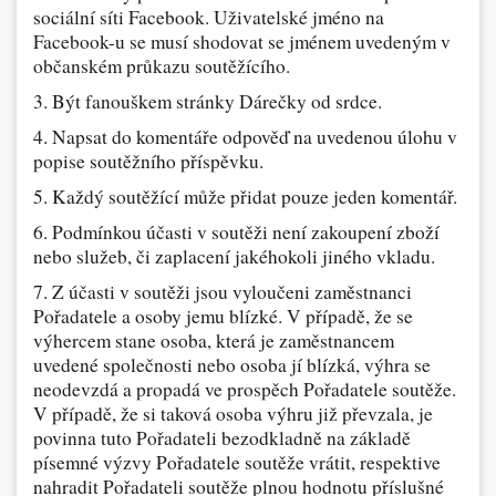
sociální síti Facebook. Uživatelské jméno na
Facebook-u se musí shodovat se jménem uvedeným v
občanském průkazu soutěžícího.
3. Být fanouškem stránky Dárečky od srdce.
4. Napsat do komentáře odpověď na uvedenou úlohu v
popise soutěžního příspěvku.
5. Každý soutěžící může přidat pouze jeden komentář.
6. Podmínkou účasti v soutěži není zakoupení zboží
nebo služeb, či zaplacení jakéhokoli jiného vkladu.
7. Z účasti v soutěži jsou vyloučeni zaměstnanci
Pořadatele a osoby jemu blízké. V případě, že se
výhercem stane osoba, která je zaměstnancem
uvedené společnosti nebo osoba jí blízká, výhra se
neodevzdá a propadá ve prospěch Pořadatele soutěže.
V případě, že si taková osoba výhru již převzala, je
povinna tuto Pořadateli bezodkladně na základě
písemné výzvy Pořadatele soutěže vrátit, respektive
nahradit Pořadateli soutěže plnou hodnotu příslušné