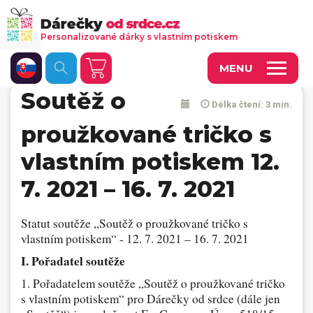
Personalizované dárky s vlastním potiskem
MENU
Soutěž o
Délka čtení: 3 min.
Fotoobrazy a dekorace
proužkované tričko s
Kalendáře s vlastními fotkami
vlastním potiskem 12.
Trička a oděvy
7. 2021 – 16. 7. 2021
Personalizované hry
Statut soutěže „Soutěž o proužkované tričko s
Hrnečky a keramika
vlastním potiskem“ - 12. 7. 2021 – 16. 7. 2021
Doplňky do kanceláře, domácnosti, auta
I. Pořadatel soutěže
Přívěsky, dog tagy, odznaky
1. Pořadatelem soutěže „Soutěž o proužkované tričko
s vlastním potiskem“ pro Dárečky od srdce (dále jen
Tašky, vaky, ruksaky