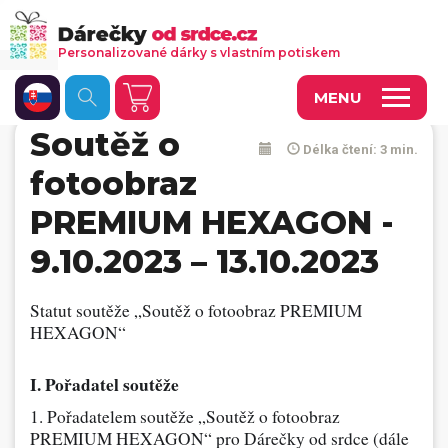
Personalizované dárky s vlastním potiskem
MENU
Soutěž o
Délka čtení: 3 min.
Fotoobrazy a dekorace
fotoobraz
Kalendáře s vlastními fotkami
PREMIUM HEXAGON -
Trička a oděvy
9.10.2023 – 13.10.2023
Personalizované hry
Statut soutěže „Soutěž o fotoobraz PREMIUM
Hrnečky a keramika
HEXAGON“
Doplňky do kanceláře, domácnosti, auta
I. Pořadatel soutěže
Přívěsky, dog tagy, odznaky
1. Pořadatelem soutěže „Soutěž o fotoobraz
PREMIUM HEXAGON“ pro Dárečky od srdce (dále
Tašky, vaky, ruksaky