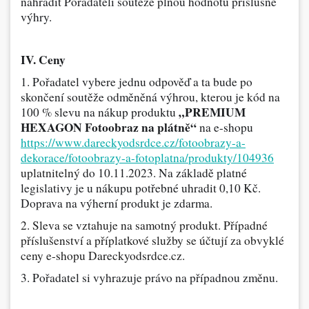
nahradit Pořadateli soutěže plnou hodnotu příslušné
výhry.
IV. Ceny
1. Pořadatel vybere jednu odpověď a ta bude po
skončení soutěže odměněná výhrou, kterou je kód na
„PREMIUM
100 % slevu na nákup produktu
HEXAGON Fotoobraz na plátně“
na e-shopu
https://www.dareckyodsrdce.cz/fotoobrazy-a-
dekorace/fotoobrazy-a-fotoplatna/produkty/104936
uplatnitelný
do 10.11.2023. Na základě platné
legislativy je u nákupu potřebné uhradit 0,10 Kč.
Doprava na výherní produkt je zdarma.
2. Sleva se vztahuje na samotný produkt. Případné
příslušenství a příplatkové služby se účtují za obvyklé
ceny e-shopu Dareckyodsrdce.cz.
3. Pořadatel si vyhrazuje právo na případnou změnu.