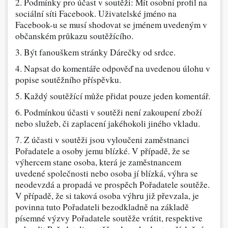
2. Podmínky pro účast v soutěži: Mít osobní profil na
sociální síti Facebook. Uživatelské jméno na
Facebook-u se musí shodovat se jménem uvedeným v
občanském průkazu soutěžícího.
3. Být fanouškem stránky Dárečky od srdce.
4. Napsat do komentáře odpověď na uvedenou úlohu v
popise soutěžního příspěvku.
5. Každý soutěžící může přidat pouze jeden komentář.
6. Podmínkou účasti v soutěži není zakoupení zboží
nebo služeb, či zaplacení jakéhokoli jiného vkladu.
7. Z účasti v soutěži jsou vyloučeni zaměstnanci
Pořadatele a osoby jemu blízké. V případě, že se
výhercem stane osoba, která je zaměstnancem
uvedené společnosti nebo osoba jí blízká, výhra se
neodevzdá a propadá ve prospěch Pořadatele soutěže.
V případě, že si taková osoba výhru již převzala, je
povinna tuto Pořadateli bezodkladně na základě
písemné výzvy Pořadatele soutěže vrátit, respektive