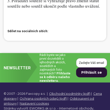
3. Pořadatel soutěže si vyhrazuje právo změnit statut
soutěže nebo soutěž ukončit podle vlastního uvážení.
Sdílet na sociálních sítích:
Rádi byste se jako
první dozvěděli o
výhodných akcích,
soutěžích a
NEWSLETTER
zajímavých foto
novinkách?
Přihlaste
se k odběru našeho
newsletteru.
© 2007 - 2026 Faxcopy a.s.
|
Obchodní podmínky (pdf)
|
Cena
dopravy
|
Ochrana osobních údajů (pdf)
|
Odstoupení od
smlouvy
|
Nastavení cookies
Stránku vytvořil:
EWORKS.sk s.r.o. -
Internetové obchody,