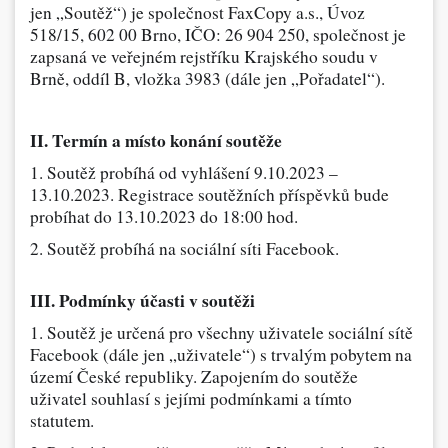
jen „Soutěž“) je společnost FaxCopy a.s., Úvoz
518/15, 602 00 Brno, IČO: 26 904 250, společnost je
Dárečky
zapsaná ve veřejném rejstříku Krajského soudu v
Brně, oddíl B, vložka 3983 (dále jen „Pořadatel“).
PO-PÁ 8:00 - 16:00
napíšte nám
+420 516 770 521
eshop@faxcopy.cz
II. Termín a místo konání soutěže
Úvod
Produkty
1. Soutěž probíhá od vyhlášení 9.10.2023 –
13.10.2023. Registrace soutěžních příspěvků bude
Novinky
Blog
probíhat do 13.10.2023 do 18:00 hod.
Kontakty
2. Soutěž probíhá na sociální síti Facebook.
Můj profil
III. Podmínky účasti v soutěži
1. Soutěž je určená pro všechny uživatele sociální sítě
Facebook (dále jen „uživatele“) s trvalým pobytem na
území České republiky. Zapojením do soutěže
uživatel souhlasí s jejími podmínkami a tímto
statutem.