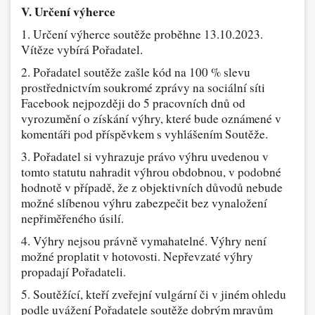
V. Určení výherce
1. Určení výherce soutěže proběhne 13.10.2023.
Vítěze vybírá Pořadatel.
2. Pořadatel soutěže zašle kód na 100 % slevu
prostřednictvím soukromé zprávy na sociální síti
Facebook nejpozději do 5 pracovních dnů od
vyrozumění o získání výhry, které bude oznámené v
komentáři pod příspěvkem s vyhlášením Soutěže.
3. Pořadatel si vyhrazuje právo výhru uvedenou v
tomto statutu nahradit výhrou obdobnou, v podobné
hodnotě v případě, že z objektivních důvodů nebude
možné slíbenou výhru zabezpečit bez vynaložení
nepřiměřeného úsilí.
4. Výhry nejsou právně vymahatelné. Výhry není
možné proplatit v hotovosti. Nepřevzaté výhry
propadají Pořadateli.
5. Soutěžící, kteří zveřejní vulgární či v jiném ohledu
podle uvážení Pořadatele soutěže dobrým mravům