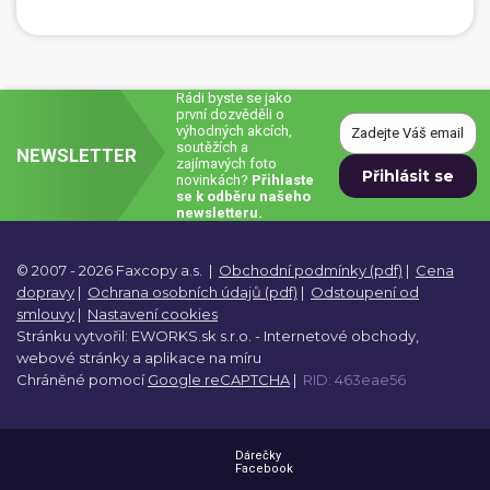
Rádi byste se jako
první dozvěděli o
výhodných akcích,
soutěžích a
NEWSLETTER
zajímavých foto
novinkách?
Přihlaste
se k odběru našeho
newsletteru.
© 2007 - 2026 Faxcopy a.s.
|
Obchodní podmínky (pdf)
|
Cena
dopravy
|
Ochrana osobních údajů (pdf)
|
Odstoupení od
smlouvy
|
Nastavení cookies
Stránku vytvořil:
EWORKS.sk s.r.o. -
Internetové obchody,
webové stránky a
aplikace na míru
Chráněné pomocí
Google reCAPTCHA
|
RID: 463eae56
Dárečky
Facebook