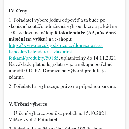
IV. Ceny
1. Pořadatel vybere jednu odpověď a ta bude po
skončení soutěže odměněná výhrou, kterou je kód na
fotokalendáře
(A3, nástěnný
100 % slevu na nákup
měsíční na výšku)
na e-shopu:
https://www.dareckyodsrdce.cz/domacnost-a-
kancelar/kalendare-s-vlastnimi-
fotkami/produkty/50185
,
uplatnitelný
do 14.11.2021.
Na základě platné legislativy je u nákupu potřebné
uhradit 0,10 Kč. Doprava na výherní produkt je
zdarma.
2. Pořadatel si vyhrazuje právo na případnou změnu.
V. Určení výherce
1. Určení výherce soutěže proběhne 15.10.2021.
Vítěze vybírá Pořadatel.
2. Pořadatel soutěže zašle kód na 100 % slevu