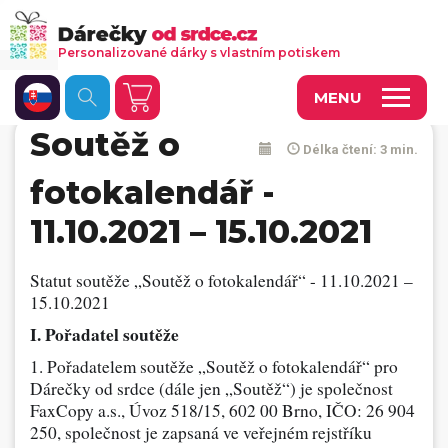
Personalizované dárky s vlastním potiskem
MENU
Soutěž o
Délka čtení: 3 min.
Fotoobrazy a dekorace
fotokalendář -
Kalendáře s vlastními fotkami
11.10.2021 – 15.10.2021
Trička a oděvy
Personalizované hry
Statut soutěže „Soutěž o fotokalendář“ - 11.10.2021 –
15.10.2021
Hrnečky a keramika
I. Pořadatel soutěže
Doplňky do kanceláře, domácnosti, auta
1. Pořadatelem soutěže „Soutěž o fotokalendář“ pro
Dárečky od srdce (dále jen „Soutěž“) je společnost
Přívěsky, dog tagy, odznaky
FaxCopy a.s., Úvoz 518/15, 602 00 Brno, IČO: 26 904
250, společnost je zapsaná ve veřejném rejstříku
Tašky, vaky, ruksaky