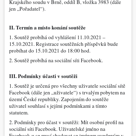
Krajského soudu v Brně, oddíl B, vložka 3983 (dále
jen „Pořadatel“).
Dárečky
PO-PÁ 8:00 - 16:00
napíšte nám
II. Termín a místo konání soutěže
+420 516 770 521
eshop@faxcopy.cz
1. Soutěž probíhá od vyhlášení 11.10.2021 –
15.10.2021. Registrace soutěžních příspěvků bude
Úvod
Produkty
probíhat do 15.10.2021 do 18:00 hod.
Novinky
Blog
2. Soutěž probíhá na sociální síti Facebook.
Kontakty
III. Podmínky účasti v soutěži
Můj profil
1. Soutěž je určená pro všechny uživatele sociální sítě
Facebook (dále jen „uživatele“) s trvalým pobytem na
území České republiky. Zapojením do soutěže
uživatel souhlasí s jejími podmínkami a tímto
statutem.
2. Podmínky pro účast v soutěži: Mít osobní profil na
sociální síti Facebook. Uživatelské jméno na
Facebook-u se musí shodovat se jménem uvedeným v