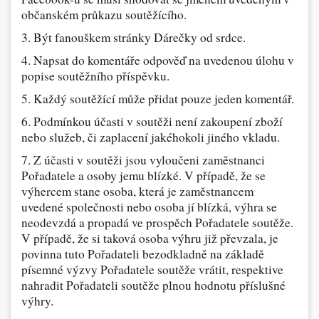
občanském průkazu soutěžícího.
3. Být fanouškem stránky Dárečky od srdce.
4. Napsat do komentáře odpověď na uvedenou úlohu v
popise soutěžního příspěvku.
5. Každý soutěžící může přidat pouze jeden komentář.
6. Podmínkou účasti v soutěži není zakoupení zboží
nebo služeb, či zaplacení jakéhokoli jiného vkladu.
7. Z účasti v soutěži jsou vyloučeni zaměstnanci
Pořadatele a osoby jemu blízké. V případě, že se
výhercem stane osoba, která je zaměstnancem
uvedené společnosti nebo osoba jí blízká, výhra se
neodevzdá a propadá ve prospěch Pořadatele soutěže.
V případě, že si taková osoba výhru již převzala, je
povinna tuto Pořadateli bezodkladně na základě
písemné výzvy Pořadatele soutěže vrátit, respektive
nahradit Pořadateli soutěže plnou hodnotu příslušné
výhry.