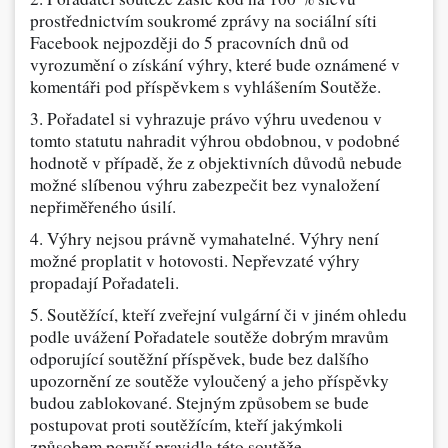
prostřednictvím soukromé zprávy na sociální síti
Facebook nejpozději do 5 pracovních dnů od
vyrozumění o získání výhry, které bude oznámené v
komentáři pod příspěvkem s vyhlášením Soutěže.
3. Pořadatel si vyhrazuje právo výhru uvedenou v
tomto statutu nahradit výhrou obdobnou, v podobné
hodnotě v případě, že z objektivních důvodů nebude
možné slíbenou výhru zabezpečit bez vynaložení
nepřiměřeného úsilí.
4. Výhry nejsou právně vymahatelné. Výhry není
možné proplatit v hotovosti. Nepřevzaté výhry
propadají Pořadateli.
5. Soutěžící, kteří zveřejní vulgární či v jiném ohledu
podle uvážení Pořadatele soutěže dobrým mravům
odporující soutěžní příspěvek, bude bez dalšího
upozornění ze soutěže vyloučený a jeho příspěvky
budou zablokované. Stejným způsobem se bude
postupovat proti soutěžícím, kteří jakýmkoli
způsobem poruší pravidla této soutěže.