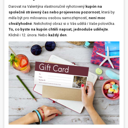
Darovat na Valentýna vlastnoručně vyhotovený
kupón na
společně strávený čas nebo projevenou pozornost
, která by
měla být pro milovanou osobou samozřejmostí,
není moc
chvályhodné
. Nelichotivý obraz si o Vás udělá i Vaše polovička.
To, co byste na kupón chtěli napsat, jednoduše udělejte
.
Klidně i 12. února. Nebo
každý den
.