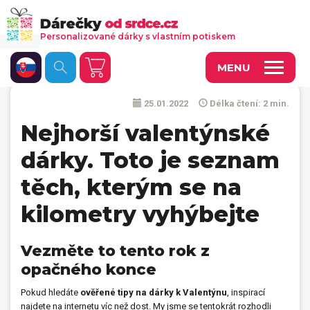
Personalizované dárky s vlastním potiskem
MENU
25.01.2022
Délka čtení: 2 min.
Fotoobrazy a dekorace
Nejhorší valentýnské
Kalendáře s vlastními fotkami
dárky. Toto je seznam
Trička a oděvy
těch, kterým se na
Personalizované hry
kilometry vyhýbejte
Hrnečky a keramika
Vezměte to tento rok z
Doplňky do kanceláře, domácnosti, auta
opačného konce
Přívěsky, dog tagy, odznaky
Pokud hledáte
ověřené tipy na dárky k Valentýnu
, inspirací
Tašky, vaky, ruksaky
najdete na internetu víc než dost. My jsme se tentokrát rozhodli