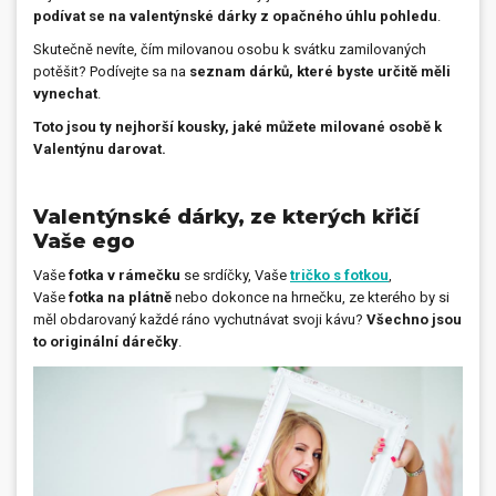
podívat se na valentýnské dárky z opačného úhlu pohledu
.
Dárečky
Skutečně nevíte, čím milovanou osobu k svátku zamilovaných
potěšit? Podívejte sa na
seznam dárků, které byste určitě měli
PO-PÁ 8:00 - 16:00
napíšte nám
vynechat
.
+420 516 770 521
eshop@faxcopy.cz
Toto jsou ty nejhorší kousky, jaké můžete milované osobě k
Valentýnu darovat.
Úvod
Produkty
Novinky
Blog
Valentýnské dárky, ze kterých křičí
Vaše ego
Kontakty
Vaše
fotka v rámečku
se srdíčky, Vaše
tričko s fotkou
,
Vaše
fotka na plátně
nebo dokonce na hrnečku, ze kterého by si
Můj profil
měl obdarovaný každé ráno vychutnávat svoji kávu?
Všechno jsou
to originální dárečky
.