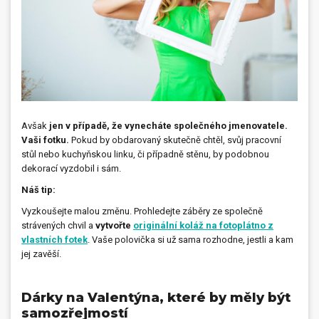
Avšak
jen v případě, že vynecháte společného jmenovatele.
Vaši fotku.
Pokud by obdarovaný skutečně chtěl, svůj pracovní
stůl nebo kuchyňskou linku, či případně stěnu, by podobnou
dekorací vyzdobil i sám.
Náš tip:
Vyzkoušejte malou změnu. Prohledejte záběry ze společně
strávených chvil a
vytvořte
originální koláž na fotoplátno z
vlastních fotek
. Vaše polovička si už sama rozhodne, jestli a kam
jej zavěší.
Dárky na Valentýna, které by měly být
samozřejmostí