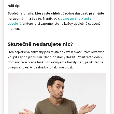
Náš tip:
Společné chvíle, které jste chtěli původně darovat, přeměňte
na spontánní zábavu.
Například s
pexesem s fotkami z
dovolené
, u kterého si vzpomenete na každý společně strávený
moment.
Skutečně nedarujete nic?
I ten největší valentýnský pesimista dokáže k svátku zamilovaných
koupit aspoň jednu růži. Nebo oblíbený dezert. Prožít tento den v
domění, že si přece
lásku dokazujeme každý den, je skutečně
pragmatické
. A ideálně by to tak i mělo být.