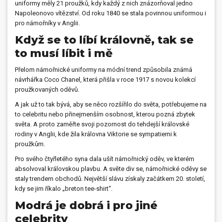
uniformy měly 21 proužků, kdy každý z nich znázorňoval jedno
Napoleonovo vítězství. Od roku 1840 se stala povinnou uniformou i
pro námořníky v Anglii.
Když se to líbí královně, tak se
to musí líbit i mě
Přelom námořnické uniformy na módní trend způsobila známá
návrhářka Coco Chanel, která přišla v roce 1917 s novou kolekcí
proužkovaných oděvů.
A jak už to tak bývá, aby se něco rozšířilo do světa, potřebujeme na
to celebritu nebo přinejmenším osobnost, kterou pozná zbytek
světa. A proto zaměřte svoji pozornost do tehdejší královské
rodiny v Anglii, kde žila královna Viktorie se sympatiemi k
proužkům.
Pro svého čtyřletého syna dala ušít námořnický oděv, ve kterém
absolvoval královskou plavbu. A světe div se, námořnické oděvy se
staly trendem obchodů. Největší slávu získaly začátkem 20. století,
kdy se jim říkalo „breton tee-shirt“.
Modrá je dobrá i pro jiné
celebrity