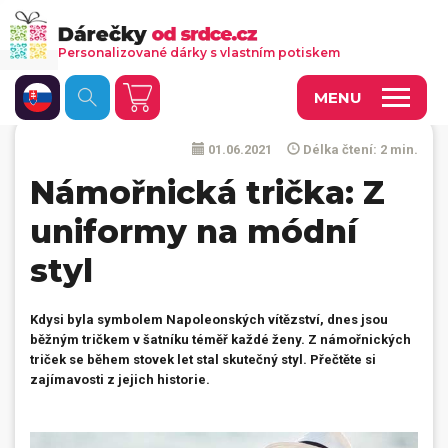
Personalizované dárky s vlastním potiskem
MENU
01.06.2021
Délka čtení: 2 min.
Fotoobrazy a dekorace
Námořnická trička: Z
Kalendáře s vlastními fotkami
uniformy na módní
Trička a oděvy
styl
Personalizované hry
Hrnečky a keramika
Kdysi byla symbolem Napoleonských vítězství, dnes jsou
běžným tričkem v šatníku téměř každé ženy. Z námořnických
Doplňky do kanceláře, domácnosti, auta
triček se během stovek let stal skutečný styl. Přečtěte si
zajímavosti z jejich historie.
Přívěsky, dog tagy, odznaky
Tašky, vaky, ruksaky