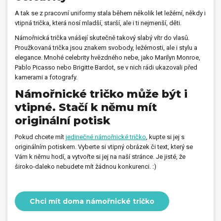
A tak se z pracovní uniformy stala během několik let ležérní, někdy i
vtipná trička, která nosí mladší, starší, ale i ti nejmenší, děti.
Námořnická trička vnášejí skutečně takový slabý vítr do vlasů.
Proužkovaná trička jsou znakem svobody, ležérnosti, ale i stylu a
elegance. Mnohé celebrity hvězdného nebe, jako Marilyn Monroe,
Pablo Picasso nebo Brigitte Bardot, se v nich rádi ukazovali před
kamerami a fotografy.
Námořnické tričko může být i
vtipné. Stačí k němu mít
originální potisk
Pokud chcete mít
jedinečné námořnické tričko
, kupte si jej s
originálním potiskem. Vyberte si vtipný obrázek či text, který se
Vám k němu hodí, a vytvořte si jej na naší stránce. Je jisté, že
široko-daleko nebudete mít žádnou konkurenci. :)
Chci mít doma námořnické tričko