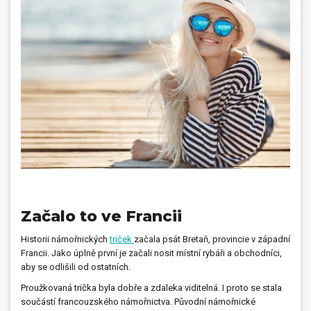
Dárečky
PO-PÁ 8:00 - 16:00
napíšte nám
+420 516 770 521
eshop@faxcopy.cz
Úvod
Produkty
Novinky
Blog
Kontakty
Můj profil
Začalo to ve Francii
Historii námořnických
triček
začala psát Bretaň, provincie v západní
Francii. Jako úplně první je začali nosit místní rybáři a obchodníci,
aby se odlišili od ostatních.
Proužkovaná trička byla dobře a zdaleka viditelná. I proto se stala
součástí francouzského námořnictva. Původní námořnické