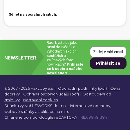
Sdílet na sociálních sítích:
Rádi byste se jako
první dozvěděli o
výhodných akcích,
soutěžích a
NEWSLETTER
zajímavých foto
novinkách?
Přihlaste
se k odběru našeho
newsletteru.
© 2007 - 2026 Faxcopy a.s.
|
Obchodní podmínky (pdf)
|
Cena
dopravy
|
Ochrana osobních údajů (pdf)
|
Odstoupení od
smlouvy
|
Nastavení cookies
Stránku vytvořil:
EWORKS.sk s.r.o. -
Internetové obchody,
webové stránky a
aplikace na míru
Chráněné pomocí
Google reCAPTCHA
|
RID: 9848f384