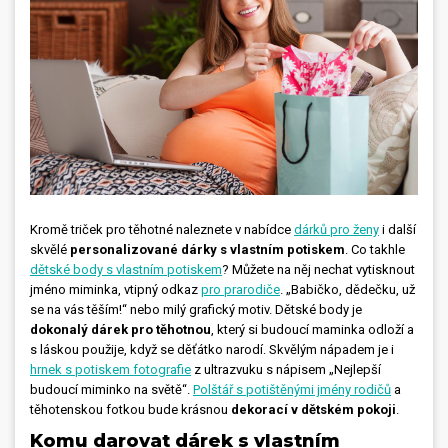
Kromě triček pro těhotné naleznete v nabídce
dárků pro ženy
i další
skvělé
personalizované dárky s vlastním potiskem
. Co takhle
dětské body s vlastním potiskem
? Můžete na něj nechat vytisknout
jméno miminka, vtipný odkaz
pro prarodiče
. „Babičko, dědečku, už
se na vás těším!“ nebo milý grafický motiv. Dětské body je
dokonalý dárek pro těhotnou
, který si budoucí maminka odloží a
s láskou použije, když se děťátko narodí. Skvělým nápadem je i
hrnek s potiskem fotografie
z ultrazvuku s nápisem „Nejlepší
budoucí miminko na světě“.
Polštář s potištěnými jmény rodičů
a
těhotenskou fotkou bude krásnou
dekorací v dětském pokoji
.
Komu darovat dárek s vlastním