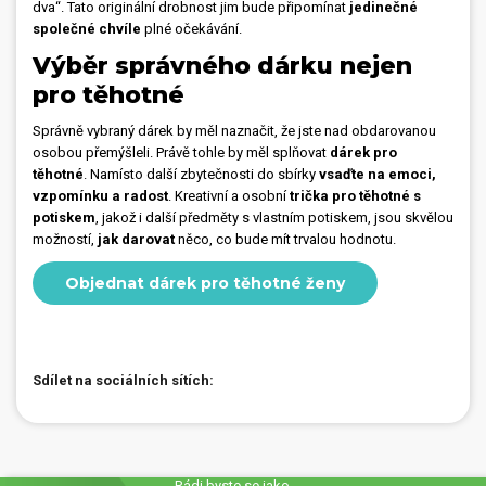
dva“. Tato originální drobnost jim bude připomínat
jedinečné
společné chvíle
plné očekávání.
Výběr správného dárku nejen
pro těhotné
Správně vybraný dárek by měl naznačit, že jste nad obdarovanou
osobou přemýšleli. Právě tohle by měl splňovat
dárek pro
těhotné
. Namísto další zbytečnosti do sbírky
vsaďte na emoci,
vzpomínku a radost
. Kreativní a osobní
trička pro těhotné s
potiskem
, jakož i další předměty s vlastním potiskem, jsou skvělou
možností,
jak darovat
něco, co bude mít trvalou hodnotu.
Objednat dárek pro těhotné ženy
Sdílet na sociálních sítích:
Rádi byste se jako