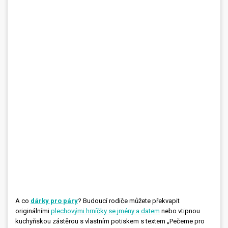
A co
dárky pro páry
? Budoucí rodiče můžete překvapit
originálními
plechovými hrníčky se jmény a datem
nebo vtipnou
kuchyňskou zástěrou s vlastním potiskem s textem „Pečeme pro