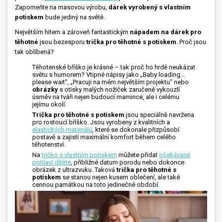
Zapomeňte na masovou výrobu,
dárek vyrobený s vlastním
potiskem
bude jediný na světě.
Největším hitem a zároveň fantastickým
nápadem na dárek pro
těhotné
jsou bezesporu
trička pro těhotné s potiskem
. Proč jsou
tak oblíbená?
Těhotenské bříško je krásné – tak proč ho hrdě neukázat
světu s humorem? Vtipné nápisy jako „Baby loading...
please wait“, „Pracuji na mém největším projektu“ nebo
obrázky
s otisky malých nožiček zaručeně vykouzlí
úsměv na tváři nejen budoucí mamince, ale i celému
jejímu okolí.
Trička pro těhotné s potiskem
jsou speciálně navržena
pro rostoucí bříško. Jsou vyrobeny z kvalitních a
elastických materiálů
, které se dokonale přizpůsobí
postavě a zajistí maximální komfort během celého
těhotenství.
Na
tričko s vlastním potiskem
můžete přidat
očekávané
pohlaví dítěte
, přibližné datum porodu nebo dokonce
obrázek z ultrazvuku. Taková
trička pro těhotné s
potiskem
se stanou nejen kusem oblečení, ale také
cennou památkou na toto jedinečné období.