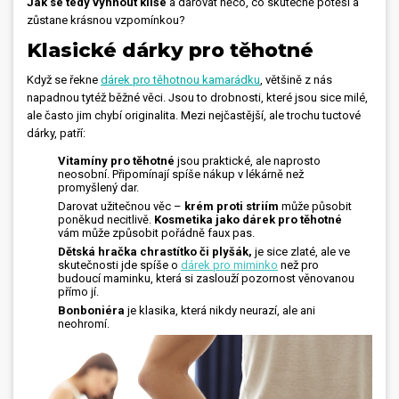
Jak se tedy vyhnout klišé
a darovat něco, co skutečně potěší a
zůstane krásnou vzpomínkou?
Dárečky
Klasické dárky pro těhotné
PO-PÁ 8:00 - 16:00
napíšte nám
Když se řekne
dárek pro těhotnou kamarádku
, většině z nás
+420 516 770 521
eshop@faxcopy.cz
napadnou tytéž běžné věci. Jsou to drobnosti, které jsou sice milé,
ale často jim chybí originalita. Mezi nejčastější, ale trochu tuctové
Úvod
Produkty
dárky, patří:
Vitamíny pro těhotné
jsou praktické, ale naprosto
Novinky
Blog
neosobní. Připomínají spíše nákup v lékárně než
promyšlený dar.
Darovat užitečnou věc –
krém proti striím
může působit
Kontakty
poněkud necitlivě.
Kosmetika jako dárek pro těhotné
vám může způsobit pořádně faux pas.
Můj profil
Dětská hračka chrastítko či plyšák,
je sice zlaté, ale ve
skutečnosti jde spíše o
dárek pro miminko
než pro
budoucí maminku, která si zaslouží pozornost věnovanou
přímo jí.
Bonboniéra
je klasika, která nikdy neurazí, ale ani
neohromí.