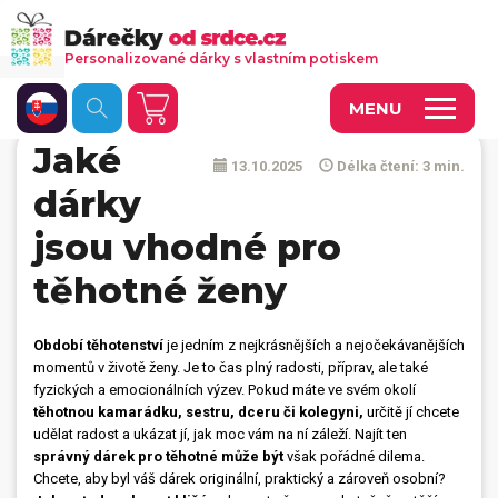
Personalizované dárky s vlastním potiskem
MENU
Jaké
13.10.2025
Délka čtení: 3 min.
Fotoobrazy a dekorace
dárky
Kalendáře s vlastními fotkami
jsou vhodné pro
Trička a oděvy
těhotné ženy
Personalizované hry
Období těhotenství
je jedním z nejkrásnějších a nejočekávanějších
Hrnečky a keramika
momentů v životě ženy. Je to čas plný radosti, příprav, ale také
fyzických a emocionálních výzev. Pokud máte ve svém okolí
Doplňky do kanceláře, domácnosti, auta
těhotnou kamarádku, sestru, dceru či kolegyni,
určitě jí chcete
udělat radost a ukázat jí, jak moc vám na ní záleží. Najít ten
Přívěsky, dog tagy, odznaky
správný dárek pro těhotné může být
však pořádné dilema.
Chcete, aby byl váš dárek originální, praktický a zároveň osobní?
Tašky, vaky, ruksaky