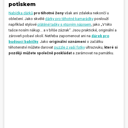
potiskem
Nabídka dárků
pro těhotné ženy
však ani zdaleka nekončí u
oblečení. Jako skvělé
dárky pro těhotné kamarádky
poslouží
například stylové
plátěné tašky s vtipným nápisem
, jako „V této
tašce nosím nákup... a v břiše zázrak“. Jsou praktické, originální a
zároveň pobaví okolí. Netřeba zapomenout ani na
dárek pro
budoucí babičky
. Jako
originální oznámení
o začátku
těhotenství můžete darovat
puzzle z vaší fotky
ultrazvuku,
které si
později můžete společně poskládat
a zarámovat na památku.