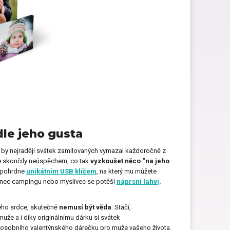
le jeho gusta
 by nejraději svátek zamilovaných vymazal každoročně z
že skončily neúspěchem, co tak
vyzkoušet něco “na jeho
nepohrdne
unikátním USB klíčem
, na který mu můžete
dšenec campingu nebo myslivec se potěší
náprsní lahvi,
 jeho srdce, skutečně
nemusí být věda
. Stačí,
uže a i díky originálnímu dárku si svátek
 osobního valentýnského dárečku pro muže vašeho života.