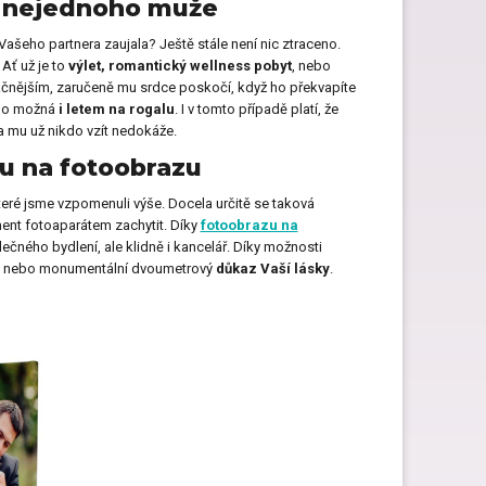
e nejednoho muže
Dárky pro páry
Vašeho partnera zaujala? Ještě stále není nic ztraceno.
. Ať už je to
výlet, romantický wellness pobyt
, nebo
 akčnějším, zaručeně mu srdce poskočí, když ho překvapíte
o možná
i letem na rogalu
. I v tomto případě platí, že
Hry pro děti jako dárek
a mu už nikdo vzít nedokáže.
u na fotoobrazu
které jsme vzpomenuli výše. Docela určitě se taková
Dárky pro kočku
ent fotoaparátem zachytit. Díky
fotoobrazu na
ečného bydlení, ale klidně i kancelář. Díky možnosti
nebo monumentální dvoumetrový
důkaz Vaší lásky
.