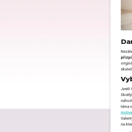
Dárk
Dárk
Dar
Nezále
přizp
origin
Dárk
skuteč
Vyb
Dárk
Jestli
Skvělý
náhod
téma 
motiv
Dárk
Valen
na kte