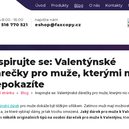
Úvod
Produkty
Blog
O nás
Kontakty
8:00 - 16:00
napište nám
 516 770 521
eshop@faxcopy.cz
spirujte se: Valentýnské
rečky pro muže, kterými n
obraz na plátně z Vašich
Fotohodiny na plátně se
grafií
skrytým rámem
pokazíte
ko s vlastní fotkou
Mikina s vlastní fotkou
 stránka
Blog
Inspirujte se: Valentýnské dárečky pro muže, kterými nic
Fotoobraz PREMIUM
ONLINE
obraz KLASIK vícedílný
Hrací karty s vlastním
EDITOR
vícedílný
so s fotkami
potiskem
ýnský dárek
pro muže dokáže být těžkým oříškem. Zatímco muži mají možnost 
čky s vlastním potiskem,
Pokladnička s potiskem
a, ze které vybírají dámy, je tak trochu omezená.
Jaký dárek pro muže k Vale
kami nebo jménem
tní košilka s vlastním
Dětské body s potiskem
Fotomagnetky s vlastní
ás
několik originálních tipů na osobní dáreček pro muže k Valentýnu
, kt
iskem
táře s vlastním potiskem
Fotodekorace na hliníkov
ONLINE
fotografií
oobraz AKRYL
EDITOR
desce
le z fotky