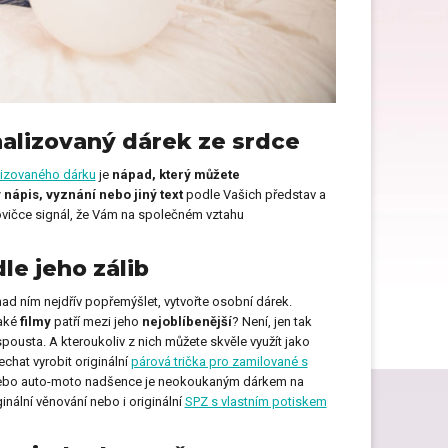
Dárky ke Dni matek
Dárky k narozeninám
alizovaný dárek ze srdce
izovaného dárku
je
nápad, který můžete
 nápis, vyznání nebo jiný text
podle Vašich představ a
lovičce signál, že Vám na společném vztahu
Dárky na svatbu
e jeho zálib
Dárky pro muže
nad ním nejdřív popřemýšlet, vytvořte osobní dárek.
aké
filmy
patří mezi jeho
nejoblíbenější
? Není, jen tak
pousta. A kteroukoliv z nich můžete skvěle využít jako
hat vyrobit originální
párová trička pro zamilované s
ol nebo auto-moto nadšence je neokoukaným dárkem na
Dárky pro zdravotní sestru
ginální věnování nebo i originální
SPZ s vlastním potiskem