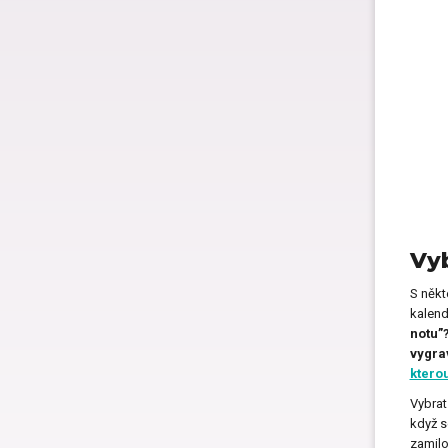
Vyb
S někt
kalend
notu”
vygra
ktero
Vybra
když s
zamilo