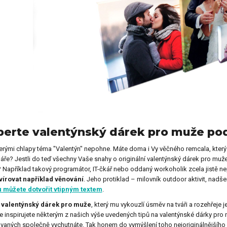
erte valentýnský dárek pro muže pod
erými chlapy téma "Valentýn" nepohne. Máte doma i Vy věčného remcala, který
áře? Jestli do teď všechny Vaše snahy o originální valentýnský dárek pro mu
?
Například takový programátor, IT-čkář nebo oddaný workoholik zcela jistě 
vírovat například věnování
. Jeho protiklad – milovník outdoor aktivit, na
u můžete dotvořit vtipným textem
.
t
valentýnský dárek pro muže
, který mu vykouzlí úsměv na tváři a rozehřeje
e inspirujete některým z našich výše uvedených tipů na valentýnské dárky pro m
vaných společně vychutnáte. Tak honem do vymýšlení toho nejoriginálnějšího