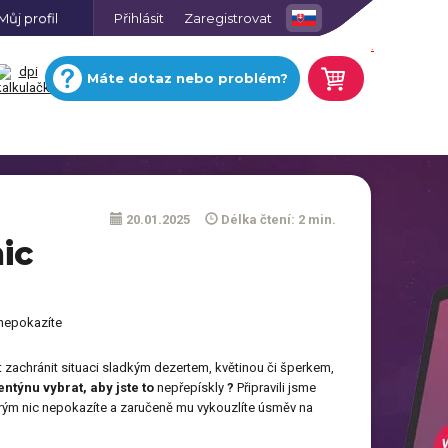
Můj profil
Přihlásit
Zaregistrovat
.
Máte dotaz nebo problém?
20.01.2025
Délka čtení: 2 min.
ic
Nástěnné hodiny s vlastní
fotkou
Sukně 2v1 s potiskem
 nepokazíte
ONLINE
Fotografie na lehčené desce
Obrázkové domino s
EDITOR
vlastními fotkami
zachránit situaci sladkým dezertem, květinou či šperkem,
ntýnu vybrat, aby jste to
nepřepískly
?
Připravili jsme
Trička pro zamilované s
erým nic nepokazíte a zaručeně mu vykouzlíte úsměv na
motivem, pár
SPZ s vlastním potiskem
é
Magnetický rámeček s
fotografií