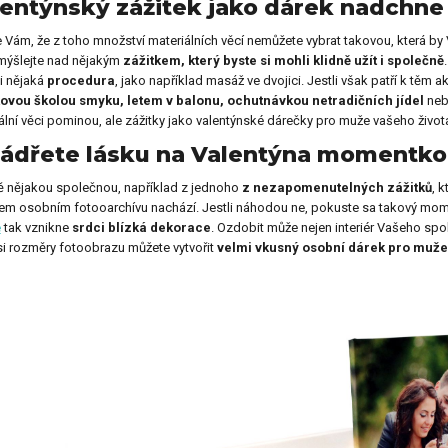
lentýnský zážitek jako dárek nadchn
y pro učitelku
Dárky pro prarodiče
 Vám, že z toho množství materiálních věcí nemůžete vybrat takovou, která by 
mýšlejte nad nějakým
zážitkem, který byste si mohli klidně užít i společně
 i nějaká
procedura
, jako například masáž ve dvojici. Jestli však patří k těm
Dekorační předměty jako
kovou školou smyku, letem v balonu, ochutnávkou netradičních jídel
neb
y pro celou rodinu
dárek
ální věci pominou, ale zážitky jako valentýnské dárečky pro muže vašeho život
jádřete lásku na Valentýna momentko
ě nějakou společnou, například z jednoho
z nezapomenutelných zážitků
, 
ečenské hry jako dárek
Dárky pro psa
em osobním fotooarchívu nachází. Jestli náhodou ne, pokuste sa takový mom
ě
tak vznikne
srdci blízká dekorace
. Ozdobit může nejen interiér Vašeho spol
 si rozměry fotoobrazu můžete vytvořit
velmi vkusný osobní dárek pro muže