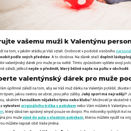
y pro kolegu
Dárky na Den dětí
y ke Dni otců
Dárky k svátku
ujte vašemu muži k Valentýnu person
ží na tom, v jakém stádiu je Váš vztah. Drobnost v podobě osobního
personal
ůsobit podle svých představ
. A to doslova. Na dárek stačí
doplnit láskyplný
ální valentýnský dárek pro muže je na světě. Tímto způsobem vyšlete svojí po
y k výročí
Dárky k Valentýnu
ně záleží, jelikož
nejde o předmět, který běžně najde na pultu v obchodě
.
erte valentýnský dárek pro muže podl
y na křtiny
Dárky pro ženy
 Vám úpřímně záleží na tom, aby se Váš muž dárku na Valentýn potěšil, zkuste 
m tipem, jakou cestou se ubrat, jsou jeho záliby.
Jaký sport má nejraději?
J
ou, skalním
fanouškem nějakého týmu nebo klubu
? Možností je skutečně s
na
vytvoření
originálního trička s potiskem
nebo Vám můžete k Valentýnu nec
em
, který dává ten správný smysl pouze ve dvojici. Pro milovníky rychlých k
y pro děti
Dárky na Vánoce
týna pro muže
vůně do auta s vlastním potiskem
, kterou můžete využít na ori
rou můžete napsat obě Vaše jména.