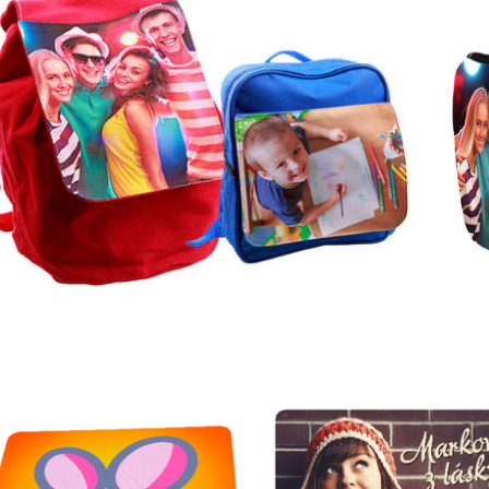
y pro kolegu
Dárky na Den dětí
y ke Dni otců
Dárky k svátku
y k výročí
Dárky k Valentýnu
y na křtiny
Dárky pro ženy
y pro děti
Dárky na Vánoce