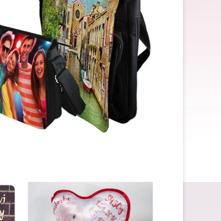
Dárky ke Dni matek
Dárky k narozeninám
Dárky na svatbu
Dárky pro muže
Dárky pro zdravotní sestru