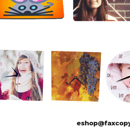
y pro učitelku
Dárky pro prarodiče
Dekorační předměty jako
y pro celou rodinu
dárek
ečenské hry jako dárek
Dárky pro psa
eshop@faxcopy