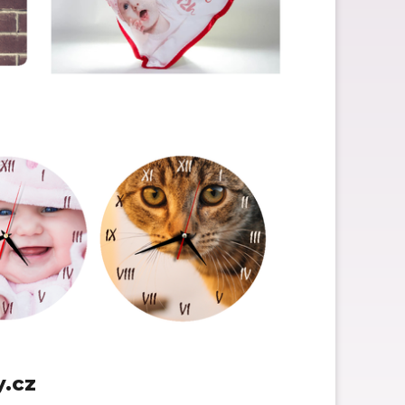
Dárky pro páry
Hry pro děti jako dárek
Dárky pro kočku
.cz