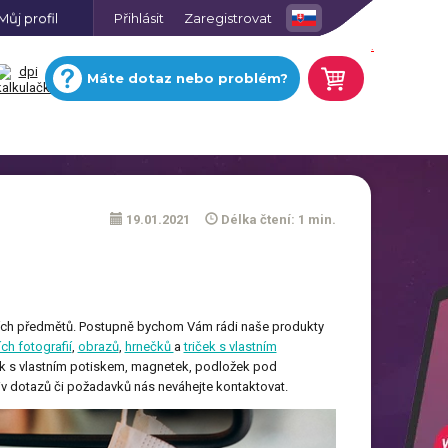
Můj profil
Přihlásit
Zaregistrovat
.
Máte dotaz nebo problém?
19.01.2021
Délka čtení: 1 min.
Nástěnné hodiny s vlastní
fotkou
Sukně 2v1 s potiskem
ích předmětů. Postupně bychom Vám rádi naše produkty
ONLINE
Fotografie na lehčené desce
Obrázkové domino s
EDITOR
ch fotografií
,
obrazů
,
hrnečků
a
triček s vlastním
vlastními fotkami
oušek s vlastním potiskem, magnetek, podložek pod
liv dotazů či požadavků nás neváhejte kontaktovat.
Trička pro zamilované s
motivem, pár
SPZ s vlastním potiskem
é
Magnetický rámeček s
fotografií