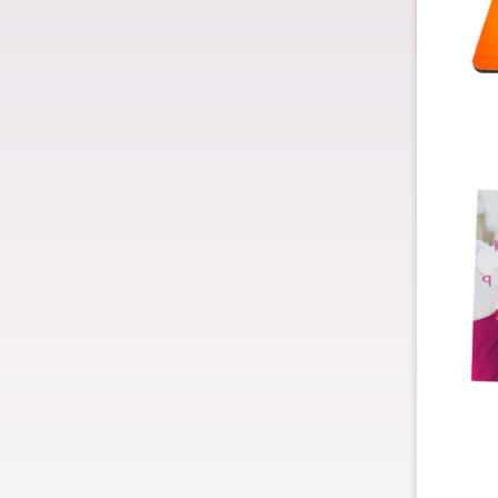
Dárk
Dárk
Spol