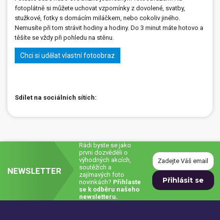
fotoplátně si můžete uchovat vzpomínky z dovolené, svatby,
stužkové, fotky s domácím miláčkem, nebo cokoliv jiného.
Nemusíte při tom strávit hodiny a hodiny. Do 3 minut máte hotovo a
těšíte se vždy při pohledu na stěnu.
Chci si udělat vlastní fotoobraz
Sdílet na sociálních sítích:
Rádi byste se jako
první dozvěděli o
výhodných akcích,
soutěžích a
NEWSLETTER
zajímavých foto
novinkách?
Přihlaste
se k odběru našeho
newsletteru.