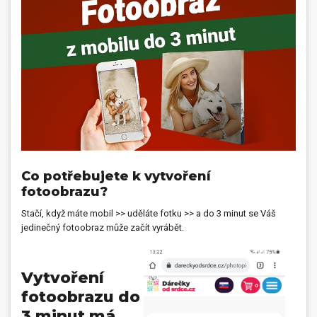
Dárečky
PO-PÁ 8:00 - 16:00
napíšte nám
+420 516 770 521
eshop@faxcopy.cz
Úvod
Produkty
Novinky
Blog
Kontakty
Co potřebujete k vytvoření
fotoobrazu?
Můj profil
Stačí, když máte mobil >> uděláte fotku >> a do 3 minut se Váš
jedinečný fotoobraz může začít vyrábět.
Vytvoření
fotoobrazu do
3 minut má