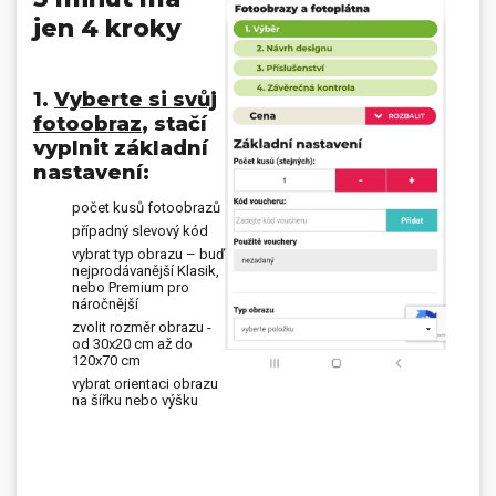
jen 4 kroky
1.
Vyberte si svůj
fotoobraz
, stačí
vyplnit základní
nastavení:
počet kusů fotoobrazů
případný slevový kód
vybrat typ obrazu – buď
nejprodávanější Klasik,
nebo Premium pro
náročnější
zvolit rozměr obrazu -
od 30x20 cm až do
120x70 cm
vybrat orientaci obrazu
na šířku nebo výšku