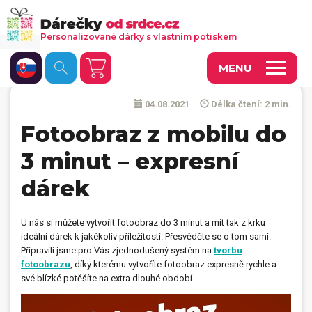
Personalizované dárky s vlastním potiskem
MENU
04.08.2021
Délka čtení: 2 min.
Fotoobrazy a dekorace
Fotoobraz z mobilu do
Kalendáře s vlastními fotkami
3 minut – expresní
Trička a oděvy
dárek
Personalizované hry
Hrnečky a keramika
U nás si můžete vytvořit fotoobraz do 3 minut a mít tak z krku
ideální dárek k jakékoliv příležitosti. Přesvědčte se o tom sami.
Doplňky do kanceláře, domácnosti, auta
Připravili jsme pro Vás zjednodušený systém na
tvorbu
fotoobrazu
, díky kterému vytvoříte fotoobraz expresně rychle a
Přívěsky, dog tagy, odznaky
své blízké potěšíte na extra dlouhé období.
Tašky, vaky, ruksaky