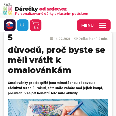
Personalizované dárky s vlastním potiskem
MENU
5
14.09.2021
Délka čtení: 2 min.
Fotoobrazy a dekorace
důvodů, proč byste se
Kalendáře s vlastními fotkami
měli vrátit k
Trička a oděvy
omalovánkám
Personalizované hry
Hrnečky a keramika
Omalovánky pro dospělé jsou mimořádnou zábavou a
efektivní terapií. Pokud ještě stále váháte nad jejich koupí,
Doplňky do kanceláře, domácnosti, auta
přesvědčí Vás pět benefitů této milé aktivity.
Přívěsky, dog tagy, odznaky
Tašky, vaky, ruksaky