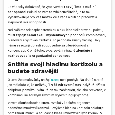
Je vědecky dokázané, že vybarvování
rozvíjí intelektuální
schopnosti
. Pokud se Vám to zdá neuvěřitelné, je to tak.
Vybarvování je pro Váš mozek celá věda a nutí ho pracovat a
zlepšovat své schopnosti.
Než Váš mozek najde estetickou a oku lahodící barevnou paletu,
musí zapojit
celou škálu myšlenkových pochodů
: kombinování,
plánování a využívání fantazie. To je docela slušný tréning. Díky
němu se rozvíjí oblasti zodpovědné za cílevědomost a
koncentraci. Kromě toho, vybarvování výrazně
zlepšuje i
rozhodovací a organizační schopnosti
.
Snížíte svoji hladinu kortizolu a
budete zdravější
O tom, že omalovánky snižují
stres
, není pochyb. Na druhé straně
jen málokdo ví, že
ovlivňují i Váš zdravotní stav
. Když už ležíte s
chřipkou, pomůžou Vám už jen tak zabít nudu, ale jako prevence, v
kombinaci se zdravým životním stylem fungují výborně.
Vlivem dlouhodobého stresu vzniká v lidském organismu
nadměrné množství kortizolu. Zvýšená hladina kortizolu oslabuje
přirozenou imunitu a současně klesá i množství bílých krvinek. V