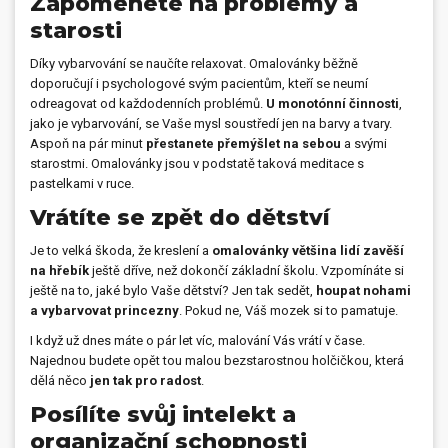
Zapomenete na problémy a
starosti
Díky vybarvování se naučíte relaxovat. Omalovánky běžně
doporučují i psychologové svým pacientům, kteří se neumí
odreagovat od každodenních problémů.
U monotónní činnosti
,
jako je vybarvování, se Vaše mysl soustředí jen na barvy a tvary.
Aspoň na pár minut
přestanete přemýšlet na sebou
a svými
starostmi. Omalovánky jsou v podstatě taková meditace s
pastelkami v ruce.
Vrátíte se zpět do dětství
Je to velká škoda, že kreslení a
omalovánky většina lidí zavěší
na hřebík
ještě dříve, než dokončí základní školu. Vzpomínáte si
ještě na to, jaké bylo Vaše dětství? Jen tak sedět,
houpat nohami
a vybarvovat princezny
. Pokud ne, Váš mozek si to pamatuje.
I když už dnes máte o pár let víc, malování Vás vrátí v čase.
Najednou budete opět tou malou bezstarostnou holčičkou, která
dělá něco
jen tak pro radost
.
Posílíte svůj intelekt a
organizační schopnosti