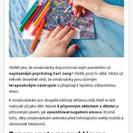
Dárečky
PO-PÁ 8:00 - 16:00
napíšte nám
+420 516 770 521
eshop@faxcopy.cz
Úvod
Produkty
Novinky
Blog
Věděli jste, že omalovánky doporučoval svým pacientům už
Kontakty
nejslavnější psycholog Carl Jung
? Věděl, proč to dělá. Vědci už
několik desetiletí vědí, že omalovánky jsou účinným
Můj profil
terapeutickým nástrojem
a přispívají k lepšímu zdravotnímu
stavu.
K omalovánkám pro dospělé inklinují většinou lidé, kteří si rádi
malovali už jako děti. Návrat
k příjemným aktivitám z dětství
je
přirozeným jevem, jak
vyventilovat negativní emoce
. Kromě
toho, díky omalovánkám uniknete před mihotajícími světly mobilů a
obrazovek televizorů.