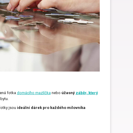
bená fotka
domácího mazlíčka
nebo
úžasný
záběr, který
bytu.
 fotky jsou
ideální dárek pro každého milovníka