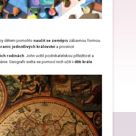
Dárky ke Dni matek
Dárky k narozeninám
co by dětem pomohlo
naučit se zeměpis
zábavnou formou.
ranic jednotlivých království
a provincií.
ích rodinách
. John ucítil podnikatelskou příležitost a
tánie. Geografii světa se pomocí nich učili
i děti krále
Dárky na svatbu
Dárky pro muže
Dárky pro zdravotní sestru