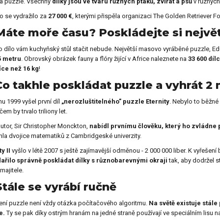
a puzzle. Všechny
dílky jsou ve tvaru různých ptáků, zvířat a psů
v různých
lo se vydražilo za
27 000 €
, kterými přispěla organizaci The Golden Retriever Fo
Máte moře času? Poskládejte si největ
o dílo vám kuchyňský stůl stačit nebude. Největší masovo vyráběné puzzle, Edu
5 metru
. Obrovský obrázek fauny a flóry žijící v Africe naleznete na
33 600 díl
íce než 16 kg
!
Co takhle poskládat puzzle a vyhrát 2 
nu 1999 vyšel první díl
„nerozluštitelného” puzzle Eternity
. Nebylo to běžné 
em by trvalo triliony let.
utor, Sir Christopher Monckton,
nabídl prvnímu člověku, který ho zvládne p
hla dvojice matematiků z Cambridgeské univerzity.
ty II
vyšlo v létě 2007 s ještě zajímavější odměnou - 2 000 000 liber. K vyřešení
ařilo správně poskládat dílky s různobarevnými okraji
tak, aby dodržel 
majitele.
Stále se vyrábí ručně
ení puzzle není vždy otázka počítačového algoritmu.
Na světě existuje stále 
e.
Ty se pak díky ostrým hranám na jedné straně používají ve speciálním lisu na