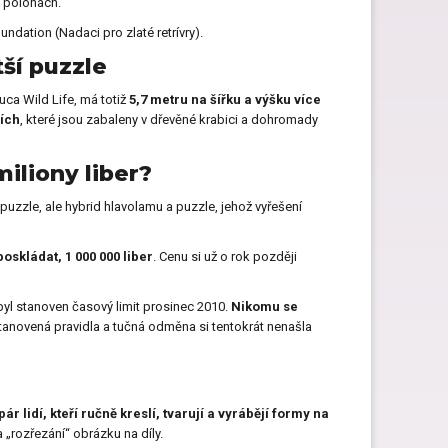
 polohách.
undation (Nadaci pro zlaté retrívry).
ší puzzle
ca Wild Life, má totiž
5,7 metru na šířku a výšku více
cích
, které jsou zabaleny v dřevěné krabici a dohromady
miliony liber?
puzzle, ale hybrid hlavolamu a puzzle, jehož vyřešení
oskládat, 1 000 000 liber
. Cenu si už o rok později
 byl stanoven časový limit prosinec 2010.
Nikomu se
stanovená pravidla a tučná odměna si tentokrát nenašla
pár lidí, kteří ručně kreslí, tvarují a vyrábějí formy na
 „rozřezání“ obrázku na díly.