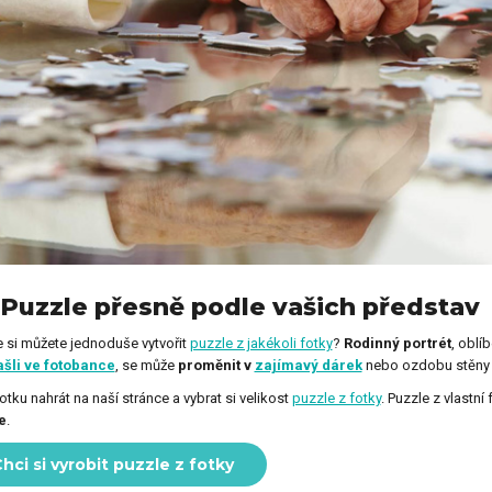
 Puzzle přesně podle vašich představ
že si můžete jednoduše vytvořit
puzzle z jakékoli fotky
?
Rodinný portrét
, oblí
ašli ve fotobance
, se může
proměnit v
zajímavý dárek
nebo ozdobu stěny 
fotku nahrát na naší stránce a vybrat si velikost
puzzle z fotky
. Puzzle z vlastní
e
.
hci si vyrobit puzzle z fotky