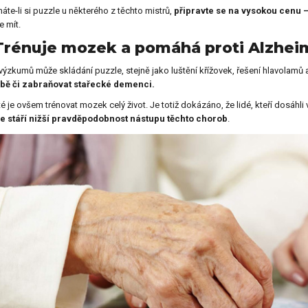
áte-li si puzzle u některého z těchto mistrů,
připravte se na vysokou cenu –
 mít.
Trénuje mozek a pomáhá proti Alzhei
výzkumů může skládání puzzle, stejně jako luštění křížovek, řešení hlavolamů a 
bě či zabraňovat stařecké demenci.
té je ovšem trénovat mozek celý život. Je totiž dokázáno, že lidé, kteří dosáhli
ve stáří nižší pravděpodobnost nástupu těchto chorob
.