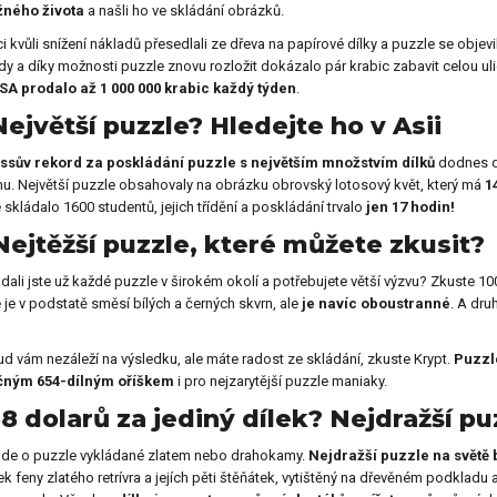
žného života
a našli ho ve skládání obrázků.
i kvůli snížení nákladů přesedlali ze dřeva na papírové dílky a puzzle se obj
y a díky možnosti puzzle znovu rozložit dokázalo pár krabic zabavit celou uli
SA prodalo až 1 000 000 krabic každý týden
.
Největší puzzle? Hledejte ho v Asii
ssův rekord za poskládání puzzle s největším množstvím dílků
dodnes d
u. Největší puzzle obsahovaly na obrázku obrovský lotosový květ, který má
1
 skládalo 1600 studentů, jejich třídění a poskládání trvalo
jen 17 hodin!
Nejtěžší puzzle, které můžete zkusit?
dali jste už každé puzzle v širokém okolí a potřebujete větší výzvu? Zkuste 1
 je v podstatě směsí bílých a černých skvrn, ale
je navíc oboustranné
. A dru
d vám nezáleží na výsledku, ale máte radost ze skládání, zkuste Krypt.
Puzzl
čným 654-dílným oříškem
i pro nejzarytější puzzle maniaky.
58 dolarů za jediný dílek? Nejdražší pu
jde o puzzle vykládané zlatem nebo drahokamy.
Nejdražší puzzle na světě
k feny zlatého retrívra a jejích pěti štěňátek, vytištěný na dřevěném podkladu 