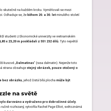
evilo skutečně na každém kroku. Vyměňovali se mezi
ci. Odhaduje se, že
během 20. a 30. let
minulého století
rží studenti z Ekonomické univerzity ve vietnamském
4,85 x 23,20 m poskládali z 551 232 dílů.
Tyto největší
000-kusové „
Dalmatinas
” (rasa dalmatin). Nejenže toto
há strana obsahuje
stejný obrázek, pouze otočený o
e bez obrázku
, jehož čistá bílá plocha
může být
zzle na světě
 bylo darováno a vydraženo pro dobročinné účely.
a ručně rozřezaný, vytvořila Rachel Page Elliot, světoznámá