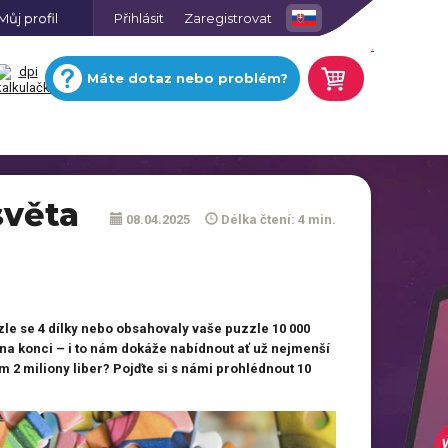
Můj profil
Přihlásit
Zaregistrovat
.
Máte dotaz nebo problém?
světa
08.04.2025
Délka čtení: 4 min.
Nástěnné hodiny s vlastní
fotkou
Sukně 2v1 s potiskem
zzle se 4 dílky nebo obsahovaly vaše puzzle 10 000
ONLINE
Fotografie na lehčené desce
Obrázkové domino s
EDITOR
 na konci – i to nám dokáže nabídnout ať už nejmenší
vlastními fotkami
ním 2 miliony liber? Pojďte si s námi prohlédnout 10
Trička pro zamilované s
motivem, pár
SPZ s vlastním potiskem
é
Magnetický rámeček s
fotografií