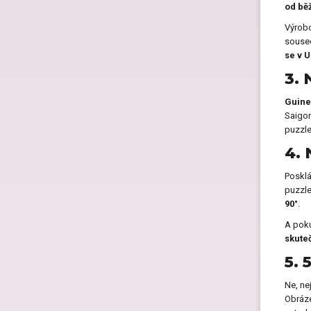
od bě
Výrobc
soused
se v U
3. 
Guine
Saigon
puzzle
4. 
Posklá
puzzle
90°
.
A poku
skute
5. 
Ne, ne
Obráze