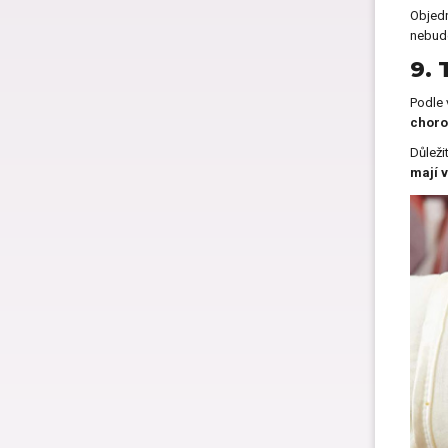
Objedn
nebude
9. 
Podle 
choro
Důleži
mají 