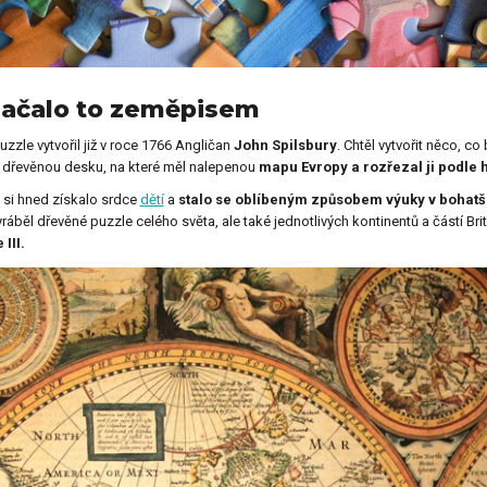
y pro kolegu
Dárky na Den dětí
Začalo to zeměpisem
y ke Dni otců
Dárky k svátku
uzzle vytvořil již v roce 1766 Angličan
John Spilsbury
. Chtěl vytvořit něco, 
 dřevěnou desku, na které měl nalepenou
mapu Evropy a rozřezal ji podle h
 si hned získalo srdce
dětí
a
stalo se oblíbeným způsobem výuky v bohatš
yráběl dřevěné puzzle celého světa, ale také jednotlivých kontinentů a částí Bri
y k výročí
Dárky k Valentýnu
 III.
y na křtiny
Dárky pro ženy
y pro děti
Dárky na Vánoce