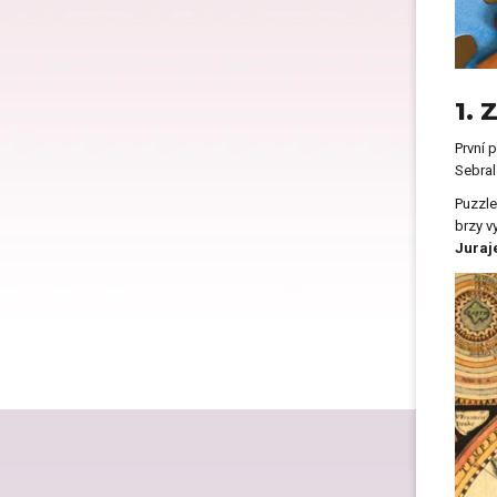
Dárk
1. 
Dárk
První p
Sebral
Puzzle
brzy v
Dárk
Juraje
Dárk
Dárk