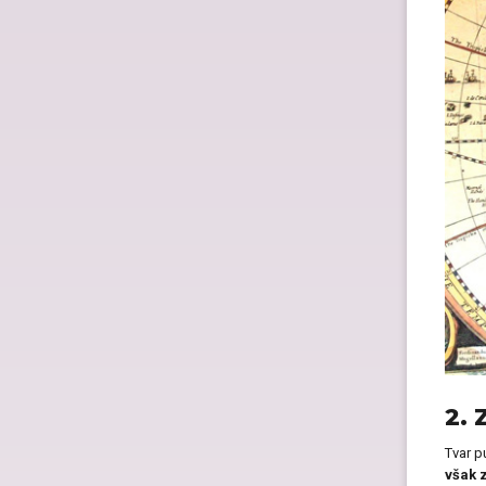
Dárk
Dárk
Spol
2. 
Tvar p
však 