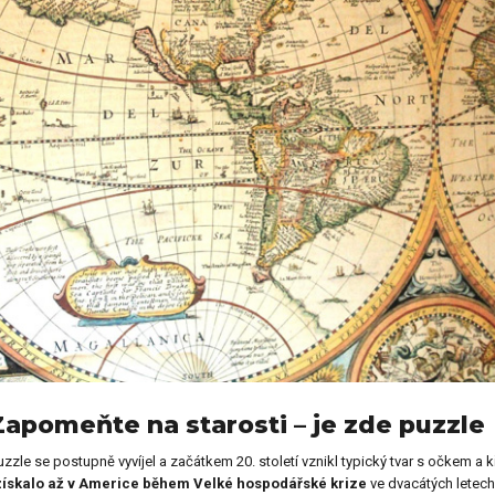
y pro učitelku
Dárky pro prarodiče
Dekorační předměty jako
y pro celou rodinu
dárek
ečenské hry jako dárek
Dárky pro psa
Zapomeňte na starosti – je zde puzzle
uzzle se postupně vyvíjel a začátkem 20. století vznikl typický tvar s očkem a 
získalo až v Americe během Velké hospodářské krize
ve dvacátých letech