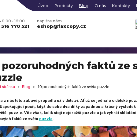
Úvod
Produkty
Blog
O nás
Kontakty
8:00 - 16:00
napište nám
 516 770 521
eshop@faxcopy.cz
 pozoruhodných faktů ze 
zzle
obraz na plátně z Vašich
Fotohodiny na plátně se
grafií
skrytým rámem
 stránka
Blog
10 pozoruhodných faktů ze světa puzzle
ko s vlastní fotkou
Mikina s vlastní fotkou
a z nás této zábavě propadla už v dětství. Ať už se jednalo o dětské pu
Fotoobraz PREMIUM
ONLINE
obraz KLASIK vícedílný
Hrací karty s vlastním
EDITOR
vícedílný
 Uspokojující pocit, když do sebe dva dílky zapadnou a krásný výsledek
so s fotkami
potiskem
větší puzzle. Víte však, kolik stojí nejdražší puzzle a jak vyhrát skládá
čky s vlastním potiskem,
Pokladnička s potiskem
avých faktů ze světa
kami nebo jménem
puzzle
.
tní košilka s vlastním
Dětské body s potiskem
Fotomagnetky s vlastní
iskem
táře s vlastním potiskem
Fotodekorace na hliníkov
ONLINE
fotografií
oobraz AKRYL
EDITOR
desce
le z fotky