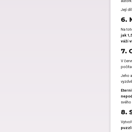
autork
Její dí
6. 
Na tot
jak 1,
váží v
7. 
V červ
počítač
Jeho a
vyzdvi
Eterni
nepod
svého 
8. 
Vytvoř
puzzl