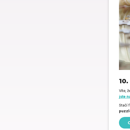
10.
Víte, 
jste n
Stačí 
puzzl
C