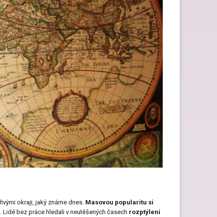
Dárky pro páry
Hry pro děti jako dárek
Dárky pro kočku
křivými okraji, jaký známe dnes.
Masovou popularitu
si
. Lidé bez práce hledali v neutěšených časech
rozptýlení